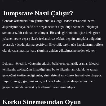
Jumpscare Nasıl Çalışır?
Genelde ortamdaki tüm gürültünün kesildiği, sadece karakterin nefes
alışverişinin veya hafif bir rüzgar sesinin duyulduğu sahneler, izleyiciyi
savunmasız bir ruh haline sokuyor. Bir anda görüntünün içine hızla giren
yabancı nesne veya yüksek frekanslı ses efekti, beynin amigdala bölgesini
uyararak vücudu alarma geçiriyor. Biyolojik tepki, göz kapaklarının refleks
olarak kapanmasına, kalp ritminin aniden yükselmesine neden oluyor.
Beklenti yönetimi, yöntemin etkisini belirleyen en kritik aşama. İzleyici
tehlikenin yaklaştığını hissettiği ama bu tehlikenin tam olarak ne zaman
geleceğini kestiremediği anlar, sinir sistemi en yüksek hassasiyete ulaşıyor.
Başarılı kurgu, gerilimi en uç noktaya kadar tırmandırıp darbeyi tam
gevşeme anında vurarak şok etkisini maksimize ediyor.
Korku Sinemasından Oyun