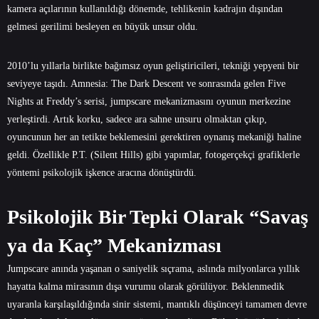
kamera açılarının kullanıldığı dönemde, tehlikenin kadrajın dışından
gelmesi gerilimi besleyen en büyük unsur oldu.
2010’lu yıllarla birlikte bağımsız oyun geliştiricileri, tekniği yepyeni bir
seviyeye taşıdı. Amnesia: The Dark Descent ve sonrasında gelen Five
Nights at Freddy’s serisi, jumpscare mekanizmasını oyunun merkezine
yerleştirdi. Artık korku, sadece ara sahne unsuru olmaktan çıkıp,
oyuncunun her an tetikte beklemesini gerektiren oynanış mekaniği haline
geldi. Özellikle P.T. (Silent Hills) gibi yapımlar, fotogerçekçi grafiklerle
yöntemi psikolojik işkence aracına dönüştürdü.
Psikolojik Bir Tepki Olarak “Savaş
ya da Kaç” Mekanizması
Jumpscare anında yaşanan o saniyelik sıçrama, aslında milyonlarca yıllık
hayatta kalma mirasının dışa vurumu olarak görülüyor. Beklenmedik
uyaranla karşılaşıldığında sinir sistemi, mantıklı düşünceyi tamamen devre