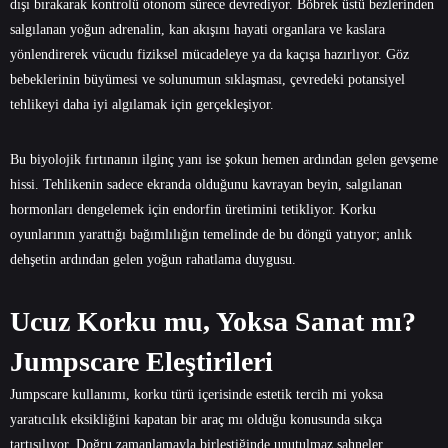
dışı bırakarak kontrolü otonom sürece devrediyor. Böbrek üstü bezlerinden
salgılanan yoğun adrenalin, kan akışını hayati organlara ve kaslara
yönlendirerek vücudu fiziksel mücadeleye ya da kaçışa hazırlıyor. Göz
bebeklerinin büyümesi ve solunumun sıklaşması, çevredeki potansiyel
tehlikeyi daha iyi algılamak için gerçekleşiyor.
Bu biyolojik fırtınanın ilginç yanı ise şokun hemen ardından gelen gevşeme
hissi. Tehlikenin sadece ekranda olduğunu kavrayan beyin, salgılanan
hormonları dengelemek için endorfin üretimini tetikliyor. Korku
oyunlarının yarattığı bağımlılığın temelinde de bu döngü yatıyor; anlık
dehşetin ardından gelen yoğun rahatlama duygusu.
Ucuz Korku mu, Yoksa Sanat mı?
Jumpscare Eleştirileri
Jumpscare kullanımı, korku türü içerisinde estetik tercih mi yoksa
yaratıcılık eksikliğini kapatan bir araç mı olduğu konusunda sıkça
tartışılıyor. Doğru zamanlamayla birleştiğinde unutulmaz sahneler