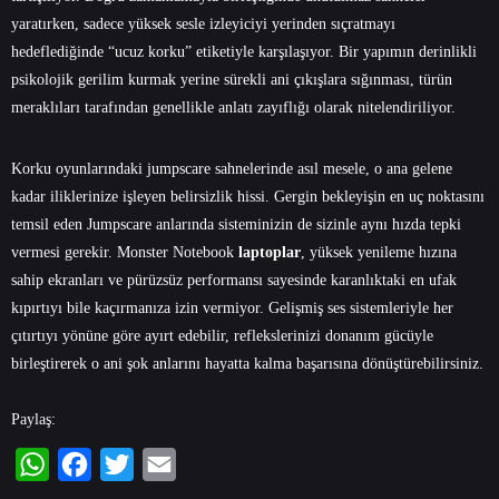
yaratırken, sadece yüksek sesle izleyiciyi yerinden sıçratmayı
hedeflediğinde “ucuz korku” etiketiyle karşılaşıyor. Bir yapımın derinlikli
psikolojik gerilim kurmak yerine sürekli ani çıkışlara sığınması, türün
meraklıları tarafından genellikle anlatı zayıflığı olarak nitelendiriliyor.
Korku oyunlarındaki jumpscare sahnelerinde asıl mesele, o ana gelene
kadar iliklerinize işleyen belirsizlik hissi. Gergin bekleyişin en uç noktasını
temsil eden Jumpscare anlarında sisteminizin de sizinle aynı hızda tepki
vermesi gerekir.
Monster Notebook
laptoplar
, yüksek yenileme hızına
sahip ekranları ve pürüzsüz performansı sayesinde karanlıktaki en ufak
kıpırtıyı bile kaçırmanıza izin vermiyor. Gelişmiş ses sistemleriyle her
çıtırtıyı yönüne göre ayırt edebilir, reflekslerinizi donanım gücüyle
birleştirerek o ani şok anlarını hayatta kalma başarısına dönüştürebilirsiniz.
Paylaş:
WhatsApp
Facebook
Twitter
Email