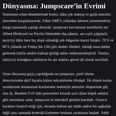
Dünyasına: Jumpscare’in Evrimi
Sinemanın erken dönemlerinde korku, daha çok makyaj ve gotik atmosfer
üzerinden kurgulanıyordu. Fakat 1960’lı yıllardan itibaren yönetmenlerin
kurgu masasında yaptığı deneyler, jumpscare kavramının temellerini attı.
Alfred Hitchcock’un Psycho filmindeki duş sahnesi, ani yaylı çalgılarla
seyirciyi daha önce hiç alışık olmadığı şok dalgasına maruz bıraktı. 70’li ve
80’li yıllarda ise Friday the 13th gibi slasher filmleri, tekniği imza haline
getirerek katilin aniden kadraja girdiği anları mükemmelleştirdi. Sinema,
izleyiciyi koltuğuna sabitleyen bu ani atakları görsel dil olarak tescilledi.
Oyun dünyasına geçiş yapıldığında ise jumpscare, pasif izleme
deneyiminden aktif hayatta kalma mücadelesine dönüştü. İlk dönem korku
oyunlarında donanımsal kısıtlamalar nedeniyle atmosfer oluşturmak güç
olsa da, Resident Evil’daki pencereleri kırarak içeri dalan köpek sahnesi
gibi unutulmaz anlar, jumpscare’in interaktif gücünü kanıtladı. Oyuncu
karakteri kontrol ettiği için, ekranda beliren ani tehdit sadece bir şaşkınlık
değil aynı zamanda kontrolü kaybetme korkusu yaratmaya başladı. Sabit