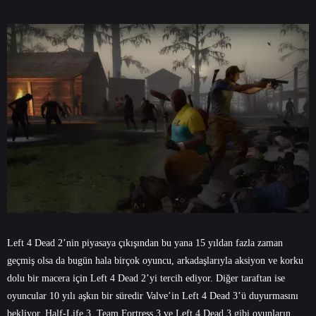
Left 4 Dead 2’nin piyasaya çıkışından bu yana 15 yıldan fazla zaman
geçmiş olsa da bugün hala birçok oyuncu, arkadaşlarıyla aksiyon ve korku
dolu bir macera için Left 4 Dead 2’yi tercih ediyor. Diğer taraftan ise
oyuncular 10 yılı aşkın bir süredir Valve’in Left 4 Dead 3’ü duyurmasını
bekliyor. Half-Life 3, Team Fortress 3 ve Left 4 Dead 3 gibi oyunların