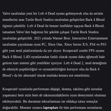
Valve tarafından yeni bir Left 4 Dead oyunu gelmeyecek olsa da serinin
temellerini atan Turtle Rock Studios tarafından geliştirilen Back 4 Blood
ilginizi çekebilir. Left 4 Dead ile benzer özellikler taşıyan Back 4 Blood,
tamamen Valve’den bağımsız bir şekilde çalışan Turtle Rock Studios
tarafından geliştirildi. 2021 yılında Warner Bros. Interactive Entertainment
tarafından yayınlanan oyun PC, Xbox One, Xbox Series X/S, PS4 ve PS5
gibi yeni nesil platformlarda da yer alıyor. Kooperatif zombi FPS oyunu
Back 4 Blood, L4D oyunlarından farklı olarak oyunu daha eğlenceli hale
getiren kart sistemi gibi yenilikler içeriyor. Left 4 Dead 2, mod desteğinin
de etkisiyle popülerliğini ve oynanabilirliğini koruyor olsa da Back 4
Blood’ı da bir alternatif olarak mutlaka kenara not etmelisiniz.
Kooperatif oyunlarda performans düşüşü, donma, takılma gibi sorunlar
yaşamanız hem sizin hem de takımınızdakilerin oyun deneyimini olumsuz
etkileyecektir. Bu durumun tekrarlanması ise oldukça tatsız sonuçlar
doğurabilir. Monster
oyuncu
laptopları
ile tüm performans sorunlarını