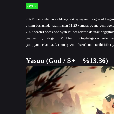
OYUN
2021’i tamamlamaya oldukça yaklaşmışken League of Legen
ayının başlarında yayımlanan 11,23 yaması, oyuna yeni ögele
2022 sezonu öncesinde oyun içi dengelerde de ufak değişimle
çeşitlendi. Şimdi gelin, METAsrc’nin topladığı verilerden ha
şampiyonlardan bazılarının, yazının hazırlanma tarihi itibarı
Yasuo (God / S+ – %13,36)