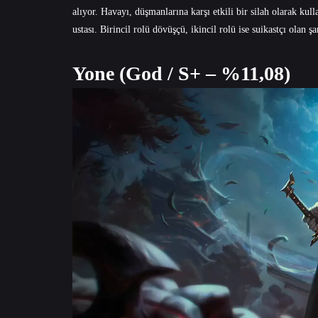
alıyor. Havayı, düşmanlarına karşı etkili bir silah olarak 
ustası. Birincil rolü dövüşçü, ikincil rolü ise suikastçı olan 
Yone (God / S+ – %11,08)