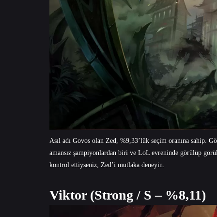
Asıl adı Govos olan Zed, %9,33’lük seçim oranına sahip. Göl
amansız şampiyonlardan biri ve LoL evreninde görülüp görüleb
kontrol ettiyseniz, Zed’i mutlaka deneyin.
Viktor (Strong / S – %8,11)