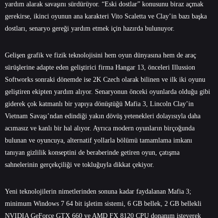
yardım alarak savaşını sürdürüyor. “Eski dostlar” konusunu biraz açmak
gerekirse, ikinci oyunun ana karakteri Vito Scaletta ve Clay’in bazı başka
dostları, senaryo gereği yardım etmek için hazırda bulunuyor.
Gelişen grafik ve fizik teknolojisini hem oyun dünyasına hem de araç
sürüşlerine adapte eden geliştirici firma Hangar 13, önceleri Illussion
Softworks sonraki dönemde ise 2K Czech olarak bilinen ve ilk iki oyunu
geliştiren ekipten yardım alıyor. Senaryonun önceki oyunlarda olduğu gibi
giderek çok katmanlı bir yapıya dönüştüğü Mafia 3, Lincoln Clay’in
Vietnam Savaşı’ndan edindiği yakın dövüş yetenekleri dolayısıyla daha
acımasız ve kanlı bir hal alıyor. Ayrıca modern oyunların birçoğunda
bulunan ve oyuncuya, alternatif yollarla bölümü tamamlama imkanı
tanıyan gizlilik konseptini de beraberinde getiren oyun, çatışma
sahnelerinin gerçekçiliği ve tokluğuyla dikkat çekiyor.
Yeni teknolojilerin nimetlerinden sonuna kadar faydalanan Mafia 3;
minimum Windows 7 64 bit işletim sistemi, 6 GB bellek, 2 GB bellekli
NVIDIA GeForce GTX 660 ve AMD FX 8120 CPU donanım isteyerek