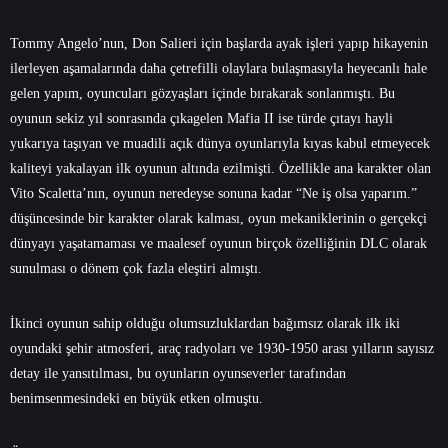
Tommy Angelo’nun, Don Salieri için başlarda ayak işleri yapıp hikayenin
ilerleyen aşamalarında daha çetrefilli olaylara bulaşmasıyla heyecanlı hale
gelen yapım, oyuncuları gözyaşları içinde bırakarak sonlanmıştı. Bu
oyunun sekiz yıl sonrasında çıkagelen Mafia II ise türde çıtayı hayli
yukarıya taşıyan ve muadili açık dünya oyunlarıyla kıyas kabul etmeyecek
kaliteyi yakalayan ilk oyunun altında ezilmişti. Özellikle ana karakter olan
Vito Scaletta’nın, oyunun neredeyse sonuna kadar “Ne iş olsa yaparım.”
düşüncesinde bir karakter olarak kalması, oyun mekaniklerinin o gerçekçi
dünyayı yaşatamaması ve maalesef oyunun birçok özelliğinin DLC olarak
sunulması o dönem çok fazla eleştiri almıştı.
İkinci oyunun sahip olduğu olumsuzluklardan bağımsız olarak ilk iki
oyundaki şehir atmosferi, araç radyoları ve 1930-1950 arası yılların sayısız
detay ile yansıtılması, bu oyunların oyunseverler tarafından
benimsenmesindeki en büyük etken olmuştu.