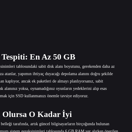
ı Tespiti: En Az 50 GB
ksinimleri tablosundaki sabit disk alanı boyutunu, gerekenden daha az
mza atanlar, yapımın ihtiyaç duyacağı depolama alanını doğru şekilde
n kaplıyor, ancak ek paketleri de almayı planlıyorsanız, sabit
disk alanınız yoksa, oynamadığınız oyunların yedeklerini alıp esas
ltmak için SSD kullanmanızı önemle tavsiye ediyoruz.
i Olursa O Kadar İyi
belleği tarafında, artık güncel bilgisayarların birçoğunda bulunan
imum sistem gereksinimleri tablosunda 6 GB RAM yer alırken önerilen