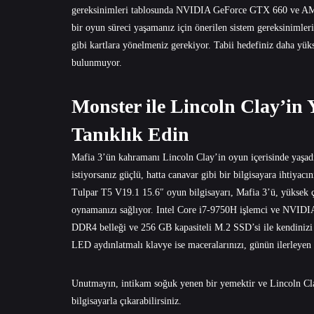
gereksinimleri tablosunda NVIDIA GeForce GTX 660 ve AMD
bir oyun süreci yaşamanız için önerilen sistem gereksin
gibi kartlara yönelmeniz gerekiyor. Tabii hedefiniz daha yüks
bulunmuyor.
Monster ile Lincoln Clay’in
Tanıklık Edin
Mafia 3’ün kahramanı Lincoln Clay’in oyun içerisinde yaşadı
istiyorsanız güçlü, hatta canavar gibi bir bilgisayara ihtiyac
Tulpar T5 V19.1 15.6″ oyun bilgisayarı, Mafia 3’ü, yüksek ç
oynamanızı sağlıyor. Intel Core i7-9750H işlemci ve NVID
DDR4 belleği ve 256 GB kapasiteli M.2 SSD’si ile kendinizi 
LED aydınlatmalı klavye ise maceralarınızı, günün ilerleyen 
Unutmayın, intikam soğuk yenen bir yemektir ve Lincoln Cla
bilgisayarla
çıkarabilirsiniz.