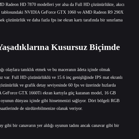
 Radeon HD 7870 modelleri yer alsa da Full HD çözünürlükte, akıcı
imleri tablosundaki NVIDIA GeForce GTX 1060 ve AMD Radeon R9 290X
ek çözünürlük ve daha fazla fps ise ekran kartı tarafında bir sınırlama
 Yaşadıklarına Kusursuz Biçimde
ğı olaylara tanıklık etmek ve bu maceranın âdeta içinde olmak
ınız var. Full HD çözünürlüklü ve 15.6 inç genişliğinde IPS mat ekranlı
özünürlük ve grafik detay seviyesinde 60 fps ve üzerinde hızlarda
IA GeForce GTX 1660Ti ekran kartıyla güç kazanan model, 16 GB
oyunun dünyası içinde gibi hissetmenizi sağlıyor. Dört bölgeli RGB
saatlerinde de sürdürebilmenize olanak veriyor.
y gibi bir canavarın yer aldığı oyunun tadını ancak
canavar gibi bir