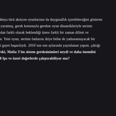
dünya türü aksiyon oyunlarının da duygusallık içerebileceğini gösteren
i yaratmış, gerek konusuyla gerekse oyun dinamikleriyle serinin
ndan farklı olarak beklendiği üzere farklı bir zaman dilimi ve
. Yeni oyun, serinin fanlarını ikiye bölse de yadsınamayacak bir
 gayet başarılıydı. 2016’nın son aylarında yayınlanan yapım, çıktığı
eki, Mafia 3’ün sistem gereksinimleri neydi ve daha önemlisi
 fps ve üzeri değerlerde çalıştırabiliyor mu?