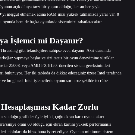
yunun açık dünya tarzı bir yapım olduğu, her an her şeyle
 SSD’yi meşgul etmemek adına RAM’inizi yüksek tutmanızda yarar var. 8
u oyunda hem de başka oyunlarda sisteminizi rahatlatacaktır.
a İşlemci mi Dayanır?
Threading gibi teknolojilere sahipse evet, dayanır. Aksi durumda
arboğaz yapmaya başlar ve sizi tatsız bir oyun deneyimine sürükler.
ore i5-2500K veya AMD FX-8120, önerilen sistem gereksinimleri
 bulunuyor. Her iki tabloda da dikkat edeceğiniz üzere Intel tarafında
 ve bu güncel Intel işlemcilerle oyunu sorunsuz şekilde tecrübe
 Hesaplaşması Kadar Zorlu
 sunduğu grafikler öyle iyi ki, çoğu ekran kartı oyunu akıcı
are/saniye oranı 60 olduğu için ekran kartını yüksek performanslı
leri tabloları da biraz buna işaret ediyor. Oyunun minimum sistem