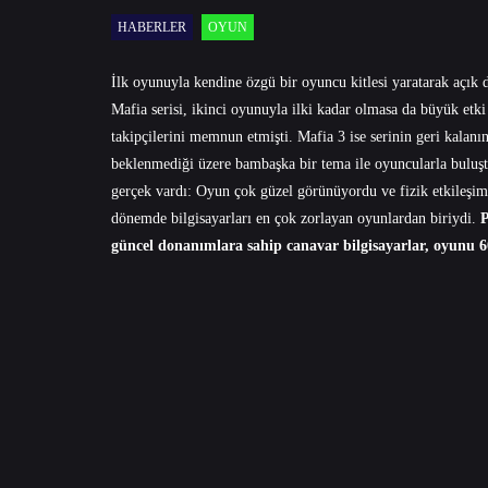
HABERLER
OYUN
İlk oyunuyla kendine özgü bir oyuncu kitlesi yaratarak açık 
Mafia serisi, ikinci oyunuyla ilki kadar olmasa da büyük etk
takipçilerini memnun etmişti. Mafia 3 ise serinin geri kalanı
beklenmediği üzere bambaşka bir tema ile oyuncularla buluştu
gerçek vardı: Oyun çok güzel görünüyordu ve fizik etkileşimi
dönemde bilgisayarları en çok zorlayan oyunlardan biriydi.
P
güncel donanımlara sahip canavar bilgisayarlar, oyunu 60