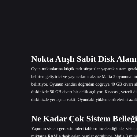
Nokta Atışlı Sabit Disk Alan
Oyun tutkunlarına küçük tatlı sürprizler yaparak sistem gere
belirten geliştirici ve yayıncıların aksine Mafia 3 oyununa i
belirtiyor. Oyunun kendisi doğrudan doğruya 40 GB civarı ala
diskinizde 50 GB civarı bir delik açılıyor. Kısacası, yeterli 
diskinizde yer açma vakti. Oyundaki yükleme sürelerini aza
Ne Kadar Çok Sistem Belleğ
Yapımın sistem gereksinimleri tablosu incelendiğinde, sistem 
miktarda RAM’e denk gelen oranlar görülüyor. Mafia 3 min