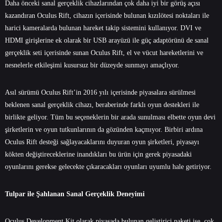
Daha önceki sanal gerçeklik cihazlarından çok daha iyi bir görüş açısı
kazandıran Oculus Rift, cihazın içerisinde bulunan kızılötesi noktaları ile
harici kameralarda bulunan hareket takip sistemini kullanıyor. DVI ve
HDMI girişlerine ek olarak bir USB arayüzü ile güç adaptörünü de sanal
gerçeklik seti içerisinde sunan Oculus Rift, el ve vücut hareketlerini ve
nesnelerle etkileşimi kusursuz bir düzeyde sunmayı amaçlıyor.
Asıl sürümü Oculus Rift’in 2016 yılı içerisinde piyasalara sürülmesi
beklenen sanal gerçeklik cihazı, beraberinde farklı oyun destekleri ile
birlikte geliyor. Tüm bu seçeneklerin bir arada sunulması elbette oyun devi
şirketlerin ve oyun tutkunlarının da gözünden kaçmıyor. Birbiri ardına
Oculus Rift desteği sağlayacaklarını duyuran oyun şirketleri, piyasayı
kökten değiştireceklerine inandıkları bu ürün için gerek piyasadaki
oyunlarını gerekse gelecekte çıkaracakları oyunları uyumlu hale getiriyor.
Tulpar ile Şahlanan Sanal Gerçeklik Deneyimi
Oculus Development Kit olarak piyasada bulunan geliştirici paketi ise, çok