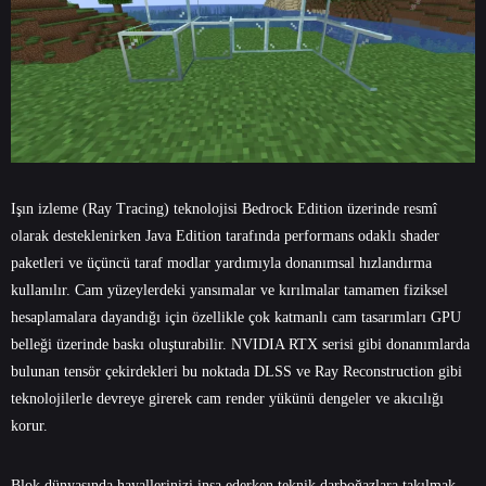
Işın izleme (Ray Tracing) teknolojisi Bedrock Edition üzerinde resmî
olarak desteklenirken Java Edition tarafında performans odaklı shader
paketleri ve üçüncü taraf modlar yardımıyla donanımsal hızlandırma
kullanılır. Cam yüzeylerdeki yansımalar ve kırılmalar tamamen fiziksel
hesaplamalara dayandığı için özellikle çok katmanlı cam tasarımları GPU
belleği üzerinde baskı oluşturabilir. NVIDIA RTX serisi gibi donanımlarda
bulunan tensör çekirdekleri bu noktada DLSS ve Ray Reconstruction gibi
teknolojilerle devreye girerek cam render yükünü dengeler ve akıcılığı
korur.
Blok dünyasında hayallerinizi inşa ederken teknik darboğazlara takılmak