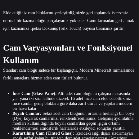
Elde ettiğiniz cam bloklarını yerleştirdiğinizde geri toplamak isterseniz
normal bir kazma bloğu parçalayarak yok eder. Camı kırmadan geri almak
için kazmanıza İpeksi Dokunuş (Silk Touch) büyüsü basmanız şarttır.
Cam Varyasyonları ve Fonksiyonel
Kullanım
Standart cam bloğu sadece bir başlangıçtır. Modern Minecraft mimarisinde
farklı amaçlara hizmet eden cam türleri bulunur.
İnce Cam (Glass Pane):
Altı adet cam bloğunu çalışma masasında
yan yana iki sıra hâlinde dizerek 16 adet ince cam elde edebilirsiniz.
İnce camlar geniş bloklara göre daha zarif durur ve yapılara modern
bir hava katar.
Boyalı Camlar:
Sekiz adet cam bloğunun ortasına herhangi bir boya
(Dye) koyarak camlarınızı renklendirebilirsiniz. Gelişmiş aydınlatma
modları kullanıldığında boyalı camlardan geçen ışığın ortamı
renklendirmesi atmosferik haritalarda etkileyici sonuçlar yaratır.
Karartılmış Cam (Tinted Glass):
İçerideki ışığı dışarı sızdırmayan
ancak şeffaf kalan bu tür için dört adet ametist parçası (Amethyst