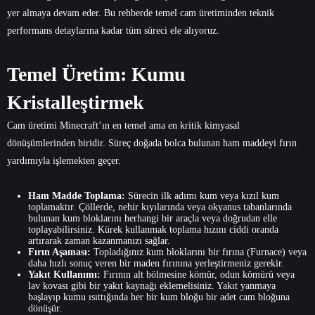
yer almaya devam eder. Bu rehberde temel cam üretiminden teknik
performans detaylarına kadar tüm süreci ele alıyoruz.
Temel Üretim: Kumu
Kristalleştirmek
Cam üretimi Minecraft’ın en temel ama en kritik kimyasal
dönüşümlerinden biridir. Süreç doğada bolca bulunan ham maddeyi fırın
yardımıyla işlemekten geçer.
Ham Madde Toplama:
Sürecin ilk adımı kum veya kızıl kum
toplamaktır. Çöllerde, nehir kıyılarında veya okyanus tabanlarında
bulunan kum bloklarını herhangi bir araçla veya doğrudan elle
toplayabilirsiniz. Kürek kullanmak toplama hızını ciddi oranda
artırarak zaman kazanmanızı sağlar.
Fırın Aşaması:
Topladığınız kum bloklarını bir fırına (Furnace) veya
daha hızlı sonuç veren bir maden fırınına yerleştirmeniz gerekir.
Yakıt Kullanımı:
Fırının alt bölmesine kömür, odun kömürü veya
lav kovası gibi bir yakıt kaynağı eklemelisiniz. Yakıt yanmaya
başlayıp kumu ısıttığında her bir kum bloğu bir adet cam bloğuna
dönüşür.