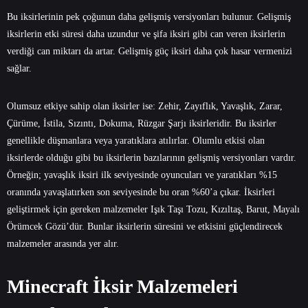
Bu iksirlerinin pek çoğunun daha gelişmiş versiyonları bulunur. Gelişmiş
iksirlerin etki süresi daha uzundur ve şifa iksiri gibi can veren iksirlerin
verdiği can miktarı da artar. Gelişmiş güç iksiri daha çok hasar vermenizi
sağlar.
Olumsuz etkiye sahip olan iksirler ise: Zehir, Zayıflık, Yavaşlık, Zarar,
Çürüme, İstila, Sızıntı, Dokuma, Rüzgar Şarjı iksirleridir. Bu iksirler
genellikle düşmanlara veya yaratıklara atılırlar. Olumlu etkisi olan
iksirlerde olduğu gibi bu iksirlerin bazılarının gelişmiş versiyonları vardır.
Örneğin; yavaşlık iksiri ilk seviyesinde oyuncuları ve yaratıkları %15
oranında yavaşlatırken son seviyesinde bu oran %60’a çıkar. İksirleri
geliştirmek için gereken malzemeler Işık Taşı Tozu, Kızıltaş, Barut, Mayalı
Örümcek Gözü’dür. Bunlar iksirlerin süresini ve etkisini güçlendirecek
malzemeler arasında yer alır.
Minecraft İksir Malzemeleri