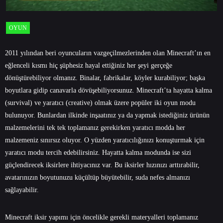
OYUN
2011 yılından beri oyuncuların vazgeçilmezlerinden olan Minecraft’ın en
eğlenceli kısmı hiç şüphesiz hayal ettiğiniz her şeyi gerçeğe
dönüştürebiliyor olmanız. Binalar, fabrikalar, köyler kurabiliyor; başka
boyutlara gidip canavarla dövüşebiliyorsunuz. Minecraft’ta hayatta kalma
(survival) ve yaratıcı (creative) olmak üzere popüler iki oyun modu
bulunuyor. Bunlardan ilkinde inşaatınız ya da yapmak istediğiniz ürünün
malzemelerini tek tek toplamanız gerekirken yaratıcı modda her
malzemeniz sınırsız oluyor. O yüzden yaratıcılığınızı konuşturmak için
yaratıcı modu tercih edebilirsiniz. Hayatta kalma modunda ise sizi
güçlendirecek iksirlere ihtiyacınız var. Bu iksirler hızınızı arttırabilir,
avatarınızın boyutunuzu küçültüp büyütebilir, suda nefes almanızı
sağlayabilir.
Minecraft iksir yapımı için öncelikle gerekli materyalleri toplamanız