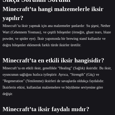
Minecraft’ta hangi malzemelerle iksir
yapılır?
Minecraft’ta iksir yapmak için ana malzemeler şunlardır: Su şişesi, Nether
Wart (Cehennem Yosması), ve çeşitli bileşenler (örneğin, ghast tears, blaze
powder, ve spider eye). İksir yapımında bir brewing stand kullanılır ve
doğru bileşenler eklenerek farklı türde iksirler üretilir.
Minecraft’ta en etkili iksir hangisidir?
Minecraft’ta en etkili iksir, genellikle “Healing” (Sağlık) iksiridir. Bu iksir,
oyuncunun sağlığını hızlıca iyileştirir. Ayrıca, “Strength” (Güç) ve
“Regeneration” (Yenilenme) iksirleri de savaşlarda oldukça faydalıdır.
İksirlerin etkisi, kullanılan malzemelere ve büyüleme seviyesine göre
değişir.
Minecraft’ta iksir faydalı mıdır?