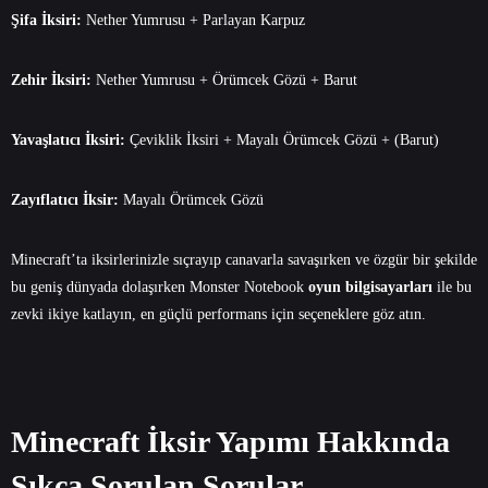
Şifa İksiri:
Nether Yumrusu + Parlayan Karpuz
Zehir İksiri:
Nether Yumrusu + Örümcek Gözü + Barut
Yavaşlatıcı İksiri:
Çeviklik İksiri + Mayalı Örümcek Gözü + (Barut)
Zayıflatıcı İksir:
Mayalı Örümcek Gözü
Minecraft’ta iksirlerinizle sıçrayıp canavarla savaşırken ve özgür bir şekilde
bu geniş dünyada dolaşırken Monster Notebook
oyun bilgisayarları
ile bu
zevki ikiye katlayın, en güçlü performans için seçeneklere göz atın.
Minecraft İksir Yapımı Hakkında
Sıkça Sorulan Sorular