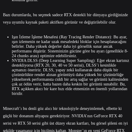
Bazı durumlarda, bu seçenek sadece RTX destekli bir dünyaya girdiğinizde
veya uyumlu kaynak paketi aktifken görünür ve değiştirilebilir olur.
Işın İzleme İşleme Mesafesi (Ray Tracing Render Distance): Bu ayar,
ışın izlemenin ne kadar uzak mesafedeki bloklar için hesaplanacağını
belirler. Daha yüksek değerler daha iyi görsellik sunar ancak
performansı düşürür. Sisteminizin gücüne göre bu ayarı (genellikle 8-
24 chunks arası) optimize edebilirsiniz.
NVIDIA DLSS (Deep Learning Super Sampling): Eğer ekran kartınız
destekliyorsa (RTX 20, 30, 40 ve 50 serisi), DLSS’i kesinlikle
açmanızı öneririz. DLSS, yapay zekâ kullanarak daha düşük bir
çözünürlükte render alınan görüntüyü daha yüksek bir çözünürlüğe
yükselterek performansta ciddi bir artış sağlar ve görüntü kalitesinden
çok az ödün verir, hatta bazen daha keskin bir görüntü sunabilir. Bu,
RTX açıkken akıcı bir kare hızı elde etmenizin en önemli yollarından
biridir.
Minecraft’ı bu denli göz alıcı bir teknolojiyle deneyimlemek, elbette ki
güçlü bir donanım altyapısı gerektiriyor. NVIDIA’nın GeForce RTX 40
serisi ve RTX 50 serisi gibi üst düzey ekran kartları, bu görsel şöleni en iyi
şekilde yaşamanız için biçilmiş kaftan. Monster’ın en yeni GeForce RTX