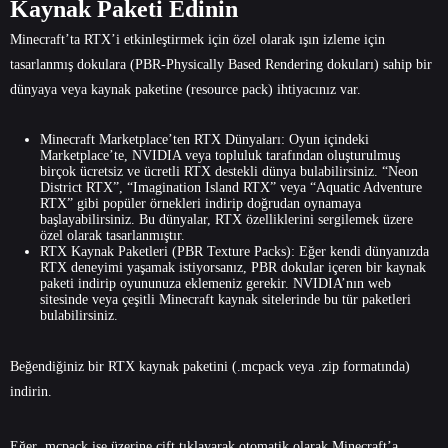
Kaynak Paketi Edinin
Minecraft’ta RTX’i etkinleştirmek için özel olarak ışın izleme için
tasarlanmış dokulara (PBR-Physically Based Rendering dokuları) sahip bir
dünyaya veya kaynak paketine (resource pack) ihtiyacınız var.
Minecraft Marketplace’ten RTX Dünyaları: Oyun içindeki
Marketplace’te, NVIDIA veya topluluk tarafından oluşturulmuş
birçok ücretsiz ve ücretli RTX destekli dünya bulabilirsiniz. “Neon
District RTX”, “Imagination Island RTX” veya “Aquatic Adventure
RTX” gibi popüler örnekleri indirip doğrudan oynamaya
başlayabilirsiniz. Bu dünyalar, RTX özelliklerini sergilemek üzere
özel olarak tasarlanmıştır.
RTX Kaynak Paketleri (PBR Texture Packs): Eğer kendi dünyanızda
RTX deneyimi yaşamak istiyorsanız, PBR dokular içeren bir kaynak
paketi indirip oyununuza eklemeniz gerekir. NVIDIA’nın web
sitesinde veya çeşitli Minecraft kaynak sitelerinde bu tür paketleri
bulabilirsiniz.
Beğendiğiniz bir RTX kaynak paketini (.mcpack veya .zip formatında)
indirin.
Eğer .mcpack ise üzerine çift tıklayarak otomatik olarak Minecraft’a