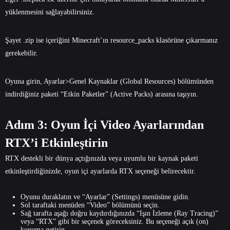
yüklenmesini sağlayabilirsiniz.
Şayet .zip ise içeriğini Minecraft’ın resource_packs klasörüne çıkarmanız
gerekebilir.
Oyuna girin, Ayarlar>Genel Kaynaklar (Global Resources) bölümünden
indirdiğiniz paketi “Etkin Paketler” (Active Packs) arasına taşıyın.
Adım 3: Oyun İçi Video Ayarlarından
RTX’i Etkinleştirin
RTX destekli bir dünya açtığınızda veya uyumlu bir kaynak paketi
etkinleştirdiğinizde, oyun içi ayarlarda RTX seçeneği belirecektir.
Oyunu duraklatın ve “Ayarlar” (Settings) menüsüne gidin.
Sol taraftaki menüden “Video” bölümünü seçin.
Sağ tarafta aşağı doğru kaydırdığınızda “Işın İzleme (Ray Tracing)”
veya “RTX” gibi bir seçenek göreceksiniz. Bu seçeneği açık (on)
konuma getirin.