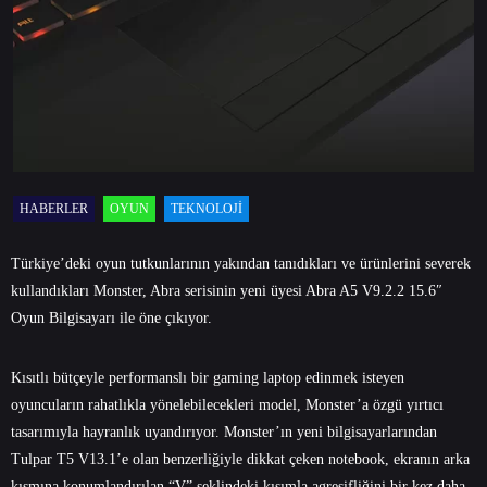
HABERLER
OYUN
TEKNOLOJI
Türkiye’deki oyun tutkunlarının yakından tanıdıkları ve ürünlerini severek
kullandıkları Monster, Abra serisinin yeni üyesi Abra A5 V9.2.2 15.6″
Oyun Bilgisayarı ile öne çıkıyor.
Kısıtlı bütçeyle performanslı bir gaming laptop edinmek isteyen
oyuncuların rahatlıkla yönelebilecekleri model, Monster’a özgü yırtıcı
tasarımıyla hayranlık uyandırıyor. Monster’ın yeni bilgisayarlarından
Tulpar T5 V13.1’e olan benzerliğiyle dikkat çeken notebook, ekranın arka
kısmına konumlandırılan “V” şeklindeki kısımla agresifliğini bir kez daha