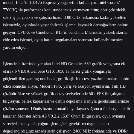
model, Intel’in HD175 Express yonga setini kullanıyor. Intel Core i7-
7700HQ ile performans konusunda taviz vermeyen ürün; dört çekirdekli,
sekiz iş parçacıklı ve çalışma hızını 3.80 GHz frekansına kadar yükselten
işlemciyle, oyunlarda yaşanabilecek işlemci kaynaklı darboğazların önüne
geçiyor. CPU-Z ve CineBench R15’in benchmark’larından yüksek skorlar
elde eden işlemci, oyun harici uygulamaları sorunsuz kullanabilmenize
yardım ediyor.
İşlemcinin üzerinde yer alan Intel HD Graphics 630 grafik yongasına ek
olarak NVIDIA GeForce GTX 1050 Ti harici grafik yongasıyla
güçlendirilen gaming notebook, grafik ağırlıklı test yazılımlarından tatmin
edici sonuçlar alıyor. Modern FPS, yarış ve aksiyon oyunlarını, Full HD
çözünürlükte ve yüksek grafik detay seviyelerinde 50+ FPS ile çalıştıran
bilgisayar, bellek kapasitesi ve dahili depolama alanıyla gereksinimlerinize
çözüm sunuyor. Dönüş hızını otomatik ayarlayan soğutucu fanlarıyla takdir
kazanan Monster Abra A5 V9.2.2 15.6″ Oyun Bilgisayarı, oyun oynama
süreçlerinizde ya da yoğun işlem gücü gerektiren uygulamaları
değerlendirdiğiniz esnada serin çalışıyor. 2400 MHz frekansında ve DDR4