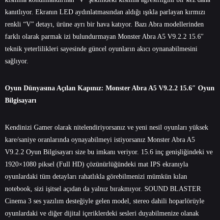
kanıtlıyor. Ekranın LED aydınlatmasından aldığı ışıkla parlayan kırmızı
renkli “V” detayı, ürüne ayrı bir hava katıyor. Bazı Abra modellerinden
farklı olarak parmak izi bulundurmayan Monster Abra A5 V9.2.2 15.6″
teknik yeterlilikleri sayesinde güncel oyunların akıcı oynanabilmesini
sağlıyor.
Oyun Dünyasına Açılan Kapınız: Monster Abra A5 V9.2.2 15.6″ Oyun
Bilgisayarı
Kendinizi Gamer olarak nitelendiriyorsanız ve yeni nesil oyunları yüksek
kare/saniye oranlarında oynayabilmeyi istiyorsanız Monster Abra A5
V9.2.2 Oyun Bilgisayarı size bu imkanı veriyor. 15.6 inç genişliğindeki ve
1920×1080 piksel (Full HD) çözünürlüğündeki mat IPS ekranıyla
oyunlardaki tüm detayları rahatlıkla görebilmenizi mümkün kılan
notebook, sizi işitsel açıdan da yalnız bırakmıyor. SOUND BLASTER
Cinema 3 ses yazılım desteğiyle gelen model, stereo dahili hoparlörüyle
oyunlardaki ve diğer dijital içeriklerdeki sesleri duyabilmenize olanak