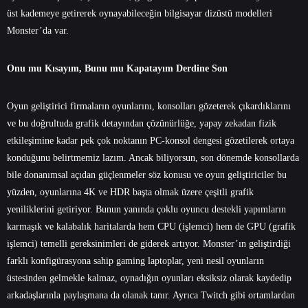
üst kademeye getirerek oynayabileceğin bilgisayar dizüstü modelleri
Monster’da var.
Onu mu Kısayım, Bunu mu Kapatayım Derdine Son
Oyun geliştirici firmaların oyunlarını, konsolları gözeterek çıkardıklarını
ve bu doğrultuda grafik detayından çözünürlüğe, yapay zekadan fizik
etkileşimine kadar pek çok noktanın PC-konsol dengesi gözetilerek ortaya
konduğunu belirtmemiz lazım. Ancak biliyorsun, son dönemde konsollarda
bile donanımsal açıdan güçlenmeler söz konusu ve oyun geliştiriciler bu
yüzden, oyunlarına 4K ve HDR başta olmak üzere çeşitli grafik
yeniliklerini getiriyor. Bunun yanında çoklu oyuncu destekli yapımların
karmaşık ve kalabalık haritalarda hem CPU (işlemci) hem de GPU (grafik
işlemci) temelli gereksinimleri de giderek artıyor. Monster’ın geliştirdiği
farklı konfigürasyona sahip gaming laptoplar, yeni nesil oyunların
üstesinden gelmekle kalmaz, oynadığın oyunları eksiksiz olarak kaydedip
arkadaşlarınla paylaşmana da olanak tanır. Ayrıca Twitch gibi ortamlardan