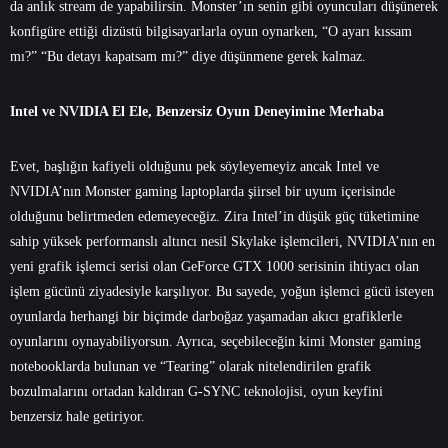
da anlık stream de yapabilirsin. Monster’ın senin gibi oyuncuları düşünerek
konfigüre ettiği dizüstü bilgisayarlarla oyun oynarken, “O ayarı kıssam
mı?” “Bu detayı kapatsam mı?” diye düşünmene gerek kalmaz.
Intel ve NVIDIA El Ele, Benzersiz Oyun Deneyimine Merhaba
Evet, başlığın kafiyeli olduğunu pek söyleyemeyiz ancak Intel ve
NVIDIA’nın Monster gaming laptoplarda şiirsel bir uyum içerisinde
olduğunu belirtmeden edemeyeceğiz. Zira Intel’in düşük güç tüketimine
sahip yüksek performanslı altıncı nesil Skylake işlemcileri, NVIDIA’nın en
yeni grafik işlemci serisi olan GeForce GTX 1000 serisinin ihtiyacı olan
işlem gücünü ziyadesiyle karşılıyor. Bu sayede, yoğun işlemci gücü isteyen
oyunlarda herhangi bir biçimde darboğaz yaşamadan akıcı grafiklerle
oyunlarını oynayabiliyorsun. Ayrıca, seçebileceğin kimi Monster gaming
notebooklarda bulunan ve “Tearing” olarak nitelendirilen grafik
bozulmalarını ortadan kaldıran G-SYNC teknolojisi, oyun keyfini
benzersiz hale getiriyor.