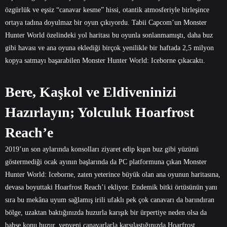
özgürlük ve eşsiz “canavar kesme” hissi, otantik atmosferiyle birleşince
ortaya tadına doyulmaz bir oyun çıkıyordu. Tabii Capcom’un Monster
Hunter World özelindeki yol haritası bu oyunla sonlanmamıştı, daha buz
gibi havası ve ana oyuna eklediği birçok yenilikle bir haftada 2,5 milyon
kopya satmayı başarabilen Monster Hunter World: Iceborne çıkacaktı.
Bere, Kaşkol ve Eldiveninizi
Hazırlayın; Yolculuk Hoarfrost
Reach’e
2019’un son aylarında konsolları ziyaret edip kışın buz gibi yüzünü
göstermediği ocak ayının başlarında da PC platformuna çıkan Monster
Hunter World: Iceborne, zaten yeterince büyük olan ana oyunun haritasına,
devasa boyuttaki Hoarfrost Reach’i ekliyor. Endemik bitki örtüsünün yanı
sıra bu mekâna uyum sağlamış irili ufaklı pek çok canavarı da barındıran
bölge, uzaktan baktığınızda huzurla karışık bir ürpertiye neden olsa da
bahse konu huzur, yepyeni canavarlarla karşılaştığınızda Hoarfrost