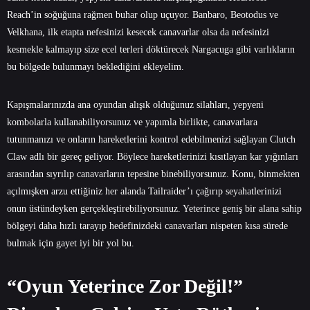
Reach’in soğuğuna rağmen buhar olup uçuyor. Banbaro, Beotodus ve
Velkhana, ilk etapta nefesinizi kesecek canavarlar olsa da nefesinizi
kesmekle kalmayıp size ecel terleri döktürecek Nargacuga gibi varlıkların
bu bölgede bulunmayı beklediğini ekleyelim.
Kapışmalarınızda ana oyundan alışık olduğunuz silahları, yepyeni
kombolarla kullanabiliyorsunuz ve yapımla birlikte, canavarlara
tutunmanızı ve onların hareketlerini kontrol edebilmenizi sağlayan Clutch
Claw adlı bir gereç geliyor. Böylece hareketlerinizi kısıtlayan kar yığınları
arasından sıyrılıp canavarların tepesine binebiliyorsunuz. Konu, binmekten
açılmışken arzu ettiğiniz her alanda Tailraider’ı çağırıp seyahatlerinizi
onun üstündeyken gerçekleştirebiliyorsunuz. Yeterince geniş bir alana sahip
bölgeyi daha hızlı tarayıp hedefinizdeki canavarları nispeten kısa sürede
bulmak için gayet iyi bir yol bu.
“Oyun Yeterince Zor Değil!”