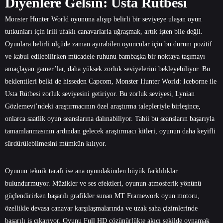
Diyenlere Gelsin: Usta Rütbesi
Monster Hunter World oyununa alışıp belirli bir seviyeye ulaşan oyun
tutkunları için irili ufaklı canavarlarla uğraşmak, artık işten bile değil.
Oyunlara belirli ölçüde zaman ayırabilen oyuncular için bu durum pozitif
ve kabul edilebilirken mücadele ruhunu bambaşka bir noktaya taşımayı
amaçlayan gamer’lar, daha yüksek zorluk seviyelerini bekleyebiliyor. Bu
beklentileri belki de hisseden Capcom, Monster Hunter World: Iceborne ile
Usta Rütbesi zorluk seviyesini getiriyor. Bu zorluk seviyesi, Lynian
Gözlemevi’ndeki araştırmacının özel araştırma talepleriyle birleşince,
onlarca saatlik oyun seanslarına dalınabiliyor. Tabii bu seansların başarıyla
tamamlanmasının ardından gelecek araştırmacı kitleri, oyunun daha keyifli
sürdürülebilmesini mümkün kılıyor.
Oyunun teknik tarafı ise ana oyundakinden büyük farklılıklar
bulundurmuyor. Müzikler ve ses efektleri, oyunun atmosferik yönünü
güçlendirirken başarılı grafikler sunan MT Framework oyun motoru,
özellikle devasa canavar karşılaşmalarında ve uzak saha çizimlerinde
başarılı iş çıkarıyor. Oyunu Full HD çözünürlükte akıcı şekilde oynamak