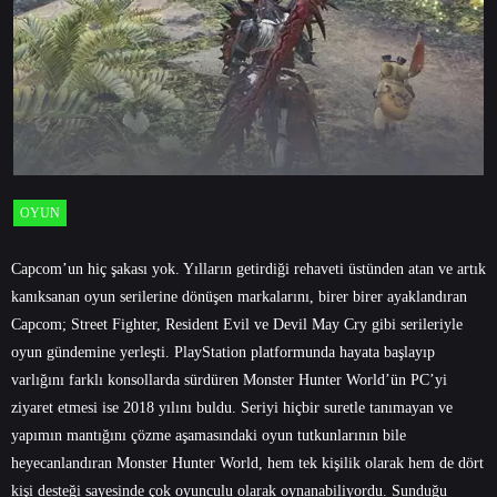
OYUN
Capcom’un hiç şakası yok. Yılların getirdiği rehaveti üstünden atan ve artık
kanıksanan oyun serilerine dönüşen markalarını, birer birer ayaklandıran
Capcom; Street Fighter, Resident Evil ve Devil May Cry gibi serileriyle
oyun gündemine yerleşti. PlayStation platformunda hayata başlayıp
varlığını farklı konsollarda sürdüren Monster Hunter World’ün PC’yi
ziyaret etmesi ise 2018 yılını buldu. Seriyi hiçbir suretle tanımayan ve
yapımın mantığını çözme aşamasındaki oyun tutkunlarının bile
heyecanlandıran Monster Hunter World, hem tek kişilik olarak hem de dört
kişi desteği sayesinde çok oyunculu olarak oynanabiliyordu. Sunduğu