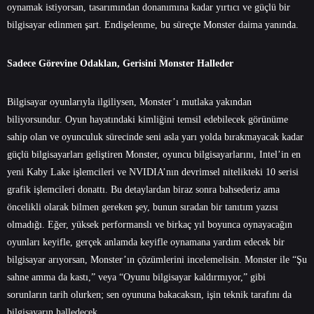
oynamak istiyorsan, tasarımından donanımına kadar yırtıcı ve güçlü bir
bilgisayar edinmen şart. Endişelenme, bu süreçte Monster daima yanında.
Sadece Görevine Odaklan, Gerisini Monster Halleder
Bilgisayar oyunlarıyla ilgiliysen, Monster’ı mutlaka yakından
biliyorsundur. Oyun hayatındaki kimliğini temsil edebilecek görünüme
sahip olan ve oyunculuk sürecinde seni asla yarı yolda bırakmayacak kadar
güçlü bilgisayarları geliştiren Monster, oyuncu bilgisayarlarını, Intel’in en
yeni Kaby Lake işlemcileri ve NVIDIA’nın devrimsel nitelikteki 10 serisi
grafik işlemcileri donattı. Bu detaylardan biraz sonra bahsederiz ama
öncelikli olarak bilmen gereken şey, bunun sıradan bir tanıtım yazısı
olmadığı. Eğer, yüksek performanslı ve birkaç yıl boyunca oynayacağın
oyunları keyifle, gerçek anlamda keyifle oynamana yardım edecek bir
bilgisayar arıyorsan, Monster’ın çözümlerini incelemelisin. Monster ile “Şu
sahne amma da kastı,” veya “Oyunu bilgisayar kaldırmıyor,” gibi
sorunların tarih olurken; sen oyununa bakacaksın, işin teknik tarafını da
bilgisayarın halledecek.