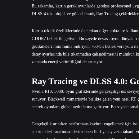
Bu rakamlar, kartın gerek oyunlarda gerekse profesyonel uygul
DLSS 4 teknolojisi ve güncellenmiş Ray Tracing çekirdekleri,
Kartın teknik özelliklerinde öne çıkan diğer nokta ise kullan
GDDR7 bellek ile geliyor. Bu sayede devasa oyun dünyaları ç
gecikmeleri minimuma indiriyor. 768-bit bellek veri yolu il
detay ayarlarında bile tıkanmadan çalışabilmesini mümkün kı
zamanda enerji verimliliğini de artırıyor.
Ray Tracing ve DLSS 4.0: Ger
Nvidia RTX 5080, oyun grafiklerinde gerçekçiliği üst seviyey
sunuyor. Blackwell mimarisiyle birlikte gelen yeni nesil RT 
ederek oyunlara global aydınlatma getiriyor. Bu sayede sanal 
Gerçekçilik artarken performans kaybını engellemek için is
çekirdekleri tarafından desteklenen ileri yapay zeka tabanlı 