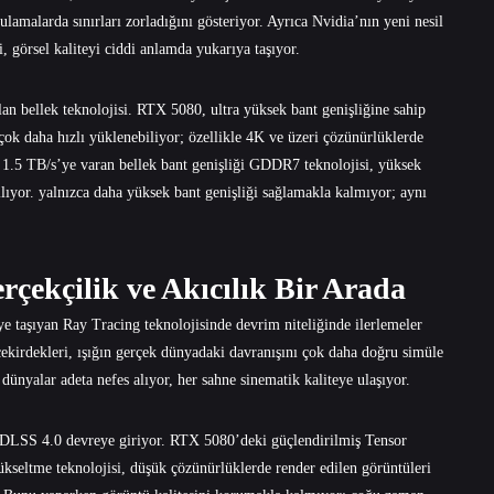
amalarda sınırları zorladığını gösteriyor. Ayrıca Nvidia’nın yeni nesil
 görsel kaliteyi ciddi anlamda yukarıya taşıyor.
ılan bellek teknolojisi. RTX 5080, ultra yüksek bant genişliğine sahip
ok daha hızlı yüklenebiliyor; özellikle 4K ve üzeri çözünürlüklerde
e 1.5 TB/s’ye varan bellek bant genişliği GDDR7 teknolojisi, yüksek
lıyor. yalnızca daha yüksek bant genişliği sağlamakla kalmıyor; aynı
çekçilik ve Akıcılık Bir Arada
e taşıyan Ray Tracing teknolojisinde devrim niteliğinde ilerlemeler
çekirdekleri, ışığın gerçek dünyadaki davranışını çok daha doğru simüle
dünyalar adeta nefes alıyor, her sahne sinematik kaliteye ulaşıyor.
e DLSS 4.0 devreye giriyor. RTX 5080’deki güçlendirilmiş Tensor
yükseltme teknolojisi, düşük çözünürlüklerde render edilen görüntüleri