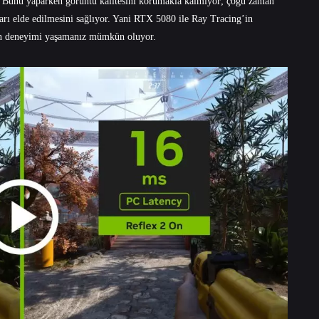
r. Bunu yaparken görüntü kalitesini korumakla kalmıyor; çoğu zaman
ları elde edilmesini sağlıyor. Yani RTX 5080 ile Ray Tracing’in
un deneyimi yaşamanız mümkün oluyor.