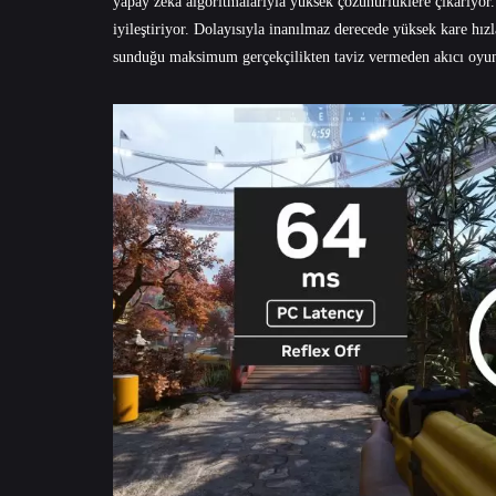
yapay zeka algoritmalarıyla yüksek çözünürlüklere çıkarıyo
iyileştiriyor. Dolayısıyla inanılmaz derecede yüksek kare hız
sunduğu maksimum gerçekçilikten taviz vermeden akıcı oy