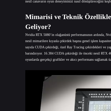
nesil canavarın oyun deneyiminizi nasıl dönüştüreceğini keşf
Mimarisi ve Teknik Özellikl
Geliyor?
Nvidia RTX 5080’in olağanüstü performansının ardında, Nvid
nesil mimarilere kıyasla çekirdek başına genel işlem kapasite
sayıda CUDA çekirdeği, özel Ray Tracing çekirdekleri ve yap
barındırıyor. 16.384 CUDA çekirdeği ile önceki nesil RTX 408
oyunlarda gerçekçi grafikler ve akıcı performans sağlamak üz