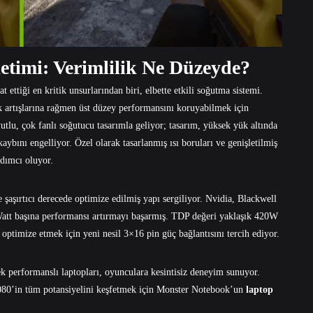
timi: Verimlilik Ne Düzeyde?
 ettiği en kritik unsurlarından biri, elbette etkili soğutma sistemi.
 artışlarına rağmen üst düzey performansını koruyabilmek için
lu, çok fanlı soğutucu tasarımla geliyor; tasarım, yüksek yük altında
aybını engelliyor. Özel olarak tasarlanmış ısı boruları ve genişletilmiş
rdımcı oluyor.
aşırtıcı derecede optimize edilmiş yapı sergiliyor. Nvidia, Blackwell
Watt başına performansı artırmayı başarmış. TDP değeri yaklaşık 420W
optimize etmek için yeni nesil 3×16 pin güç bağlantısını tercih ediyor.
 performanslı laptopları, oyunculara kesintisiz deneyim sunuyor.
0’in tüm potansiyelini keşfetmek için Monster Notebook’un
laptop