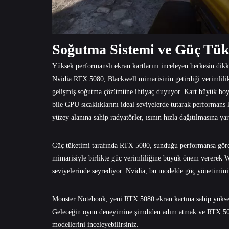
Soğutma Sistemi ve Güç Tüke
Yüksek performanslı ekran kartlarını inceleyen herkesin dikkat
Nvidia RTX 5080, Blackwell mimarisinin getirdiği verimlilik
gelişmiş soğutma çözümüne ihtiyaç duyuyor. Kart büyük boyut
bile GPU sıcaklıklarını ideal seviyelerde tutarak performans k
yüzey alanına sahip radyatörler, ısının hızla dağıtılmasına ya
Güç tüketimi tarafında RTX 5080, sunduğu performansa göre ş
mimarisiyle birlikte güç verimliliğine büyük önem vererek 
seviyelerinde seyrediyor. Nvidia, bu modelde güç yönetimini 
Monster Notebook, yeni RTX 5080 ekran kartına sahip yüksek
Geleceğin oyun deneyimine şimdiden adım atmak ve RTX 508
modellerini inceleyebilirsiniz.