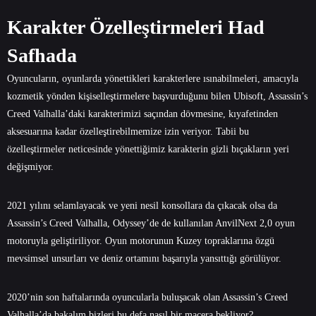
Karakter Özelleştirmeleri Had
Safhada
Oyuncuların, oyunlarda yönettikleri karakterlere ısınabilmeleri, amacıyla
kozmetik yönden kişiselleştirmelere başvurduğunu bilen Ubisoft, Assassin’s
Creed Valhalla’daki karakterimizi saçından dövmesine, kıyafetinden
aksesuarına kadar özelleştirebilmemize izin veriyor. Tabii bu
özelleştirmeler neticesinde yönettiğimiz karakterin gizli bıçakların yeri
değişmiyor.
2021 yılını selamlayacak ve yeni nesil konsollara da çıkacak olsa da
Assassin’s Creed Valhalla, Odyssey’de de kullanılan AnvilNext 2,0 oyun
motoruyla geliştiriliyor. Oyun motorunun Kuzey topraklarına özgü
mevsimsel unsurları ve deniz ortamını başarıyla yansıttığı görülüyor.
2020’nin son haftalarında oyuncularla buluşacak olan Assassin’s Creed
Valhalla’da bakalım bizleri bu defa nasıl bir macera bekliyor?