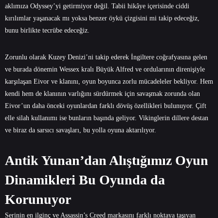
aklımıza Odyssey’yi getirmiyor değil. Tabii hikâye içerisinde ciddi
kırılımlar yaşanacak mı yoksa benzer öykü çizgisini mi takip edeceğiz,
bunu birlikte tecrübe edeceğiz.
Zorunlu olarak Kuzey Denizi’ni takip ederek İngiltere coğrafyasına gelen
ve burada dönemin Wessex kralı Büyük Alfred ve ordularının direnişiyle
karşılaşan Eivor ve klanını, oyun boyunca zorlu mücadeleler bekliyor. Hem
kendi hem de klanının varlığını sürdürmek için savaşmak zorunda olan
Eivor’un daha önceki oyunlardan farklı dövüş özellikleri bulunuyor. Çift
elle silah kullanımı ise bunların başında geliyor. Vikinglerin dillere destan
ve biraz da sarsıcı savaşları, bu yolla oyuna aktarılıyor.
Antik Yunan’dan Alıştığımız Oyun
Dinamikleri Bu Oyunda da
Korunuyor
Serinin en ilginç ve Assassin’s Creed markasını farklı noktaya taşıyan