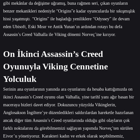
gibi mekânlar da değişime uğramış, buna rağmen seri, çıkan oyunların
benzer mekanikleri nedeniyle “Origins”e kadar oyuncularda bir sıkışmışlık
hissi yaşatmıştı. “Origins” ile başladığı yeniliklere “Odyssey” ile devam
eden Ubisoft, Eski Mısır ve Antik Yunan’ın ardından rotayı bu defa
Assassin’s Creed Valhalla ile Viking dönemi Norveç’ine kırıyor.
On İkinci Assassin’s Creed
Oyunuyla Viking Cennetine
Yolculuk
Serinin ana oyunlarının yanında ara oyunlarını da hesaba kattığımızda on
ikinci Assassin’s Creed oyunu olan Valhalla, yine tarihî yanı ağır basan bir
maceraya bizleri davet ediyor. Dokuzuncu yüzyılda Vikinglerin,
Anglosakson İngiltere’ye düzenledikleri saldırılardan hareketle hazırlanan
ancak diğer tüm Assassin’s Creed oyunlarında olduğu gibi olayların çok
farklı noktalarını da görebilmemizi sağlayan yapımda Norveç’ten sürülen
Eivor’u yönetiyoruz. Karakteri kadın ve erkek olarak seçebilmemiz,