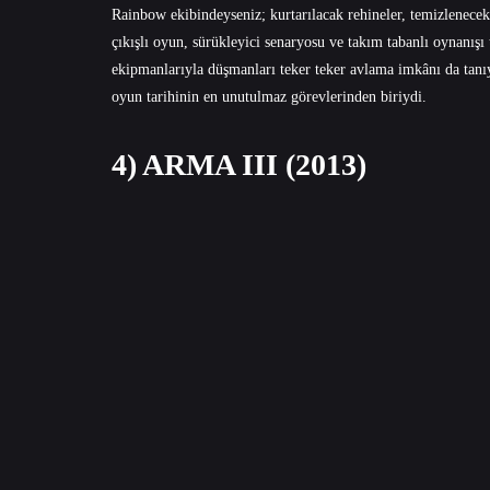
Rainbow ekibindeyseniz; kurtarılacak rehineler, temizlenecek ç
çıkışlı oyun, sürükleyici senaryosu ve takım tabanlı oynanışı 
ekipmanlarıyla düşmanları teker teker avlama imkânı da tanı
oyun tarihinin en unutulmaz görevlerinden biriydi.
4) ARMA III (2013)