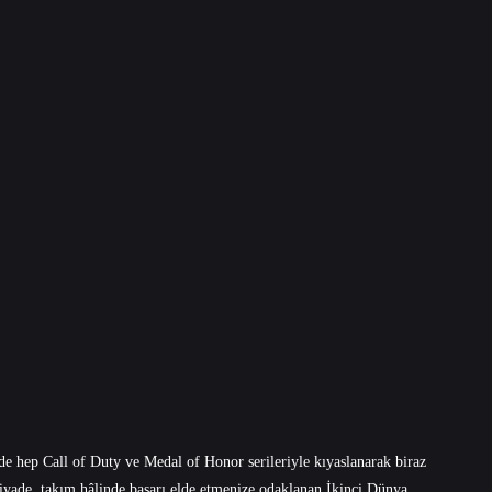
e hep Call of Duty ve Medal of Honor serileriyle kıyaslanarak biraz
 ziyade, takım hâlinde başarı elde etmenize odaklanan İkinci Dünya