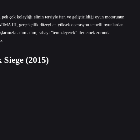
 pek çok kolaylığı elinin tersiyle iten ve geliştirildiği oyun motorunun
n ARMA III, gerçekçilik düzeyi en yüksek operasyon temelli oyunlardan
aşlarınızla adım adım, sahayı “temizleyerek” ilerlemek zorunda
z.
 Siege (2015)