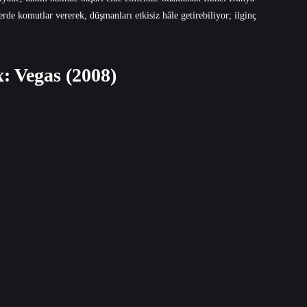
erde komutlar vererek, düşmanları etkisiz hâle getirebiliyor; ilginç
: Vegas (2008)