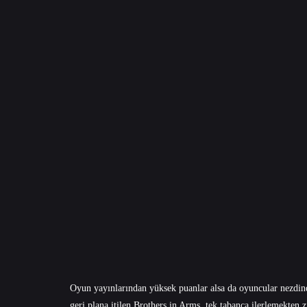
Oyun yayınlarından yüksek puanlar alsa da oyuncular nezdind
geri plana itilen Brothers in Arms, tek tabanca ilerlemekten