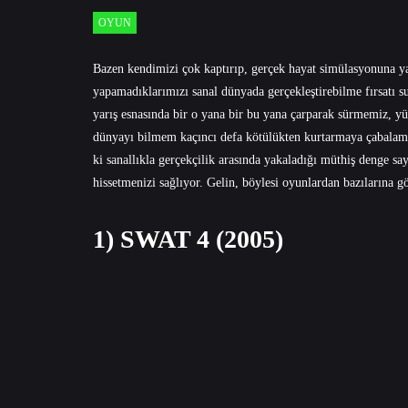
OYUN
Bazen kendimizi çok kaptırıp, gerçek hayat simülasyonuna ya
yapamadıklarımızı sanal dünyada gerçekleştirebilme fırsatı s
yarış esnasında bir o yana bir bu yana çarparak sürmemiz, yü
dünyayı bilmem kaçıncı defa kötülükten kurtarmaya çabalamam
ki sanallıkla gerçekçilik arasında yakaladığı müthiş denge sa
hissetmenizi sağlıyor. Gelin, böylesi oyunlardan bazılarına g
1) SWAT 4 (2005)