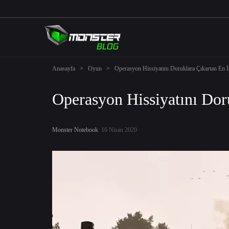
Anasayfa
>
Oyun
>
Operasyon Hissiyatını Doruklara Çıkartan En 
Operasyon Hissiyatını Dor
Monster Notebook
16 Nisan 2020