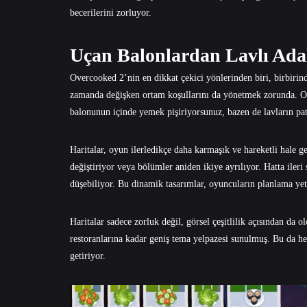
becerilerini zorluyor.
Uçan Balonlardan Lavlı Adal
Overcooked 2’nin en dikkat çekici yönlerinden biri, birbirinde
zamanda değişken ortam koşullarını da yönetmek zorunda. O
balonunun içinde yemek pişiriyorsunuz, bazen de lavların pat
Haritalar, oyun ilerledikçe daha karmaşık ve hareketli hale g
değiştiriyor veya bölümler aniden ikiye ayrılıyor. Hatta ile
düşebiliyor. Bu dinamik tasarımlar, oyuncuların planlama yete
Haritalar sadece zorluk değil, görsel çeşitlilik açısından da o
restoranlarına kadar geniş tema yelpazesi sunulmuş. Bu da 
getiriyor.