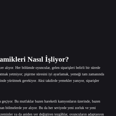
mikleri Nasıl İşliyor?
r alıyor. Her bölümde oyuncular, gelen siparişleri belirli bir sürede
atmak yetmiyor; pişirme süresini iyi ayarlamak, yemeği tam zamanında
inde yürütmek gerekiyor. Aksi takdirde yemekler yanıyor, siparişler
 geçiyor. Bu mutfaklar bazen hareketli kamyonların üzerinde, bazen
ğlanan bölmelerde yer alıyor. Bu da her seviyede yeni zorluk ve yeni
 zeminler ya da aniden yer değiştiren tezgâhlar, oyuncuların adaptasyon