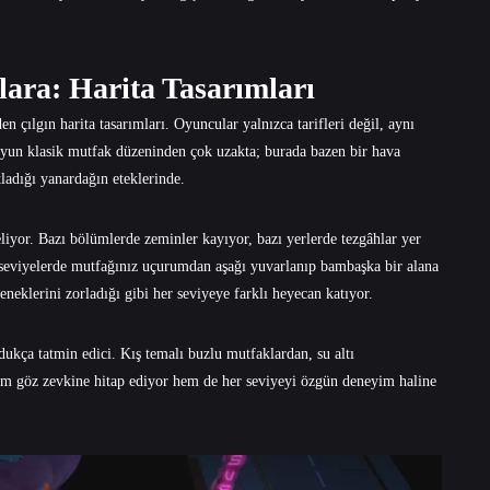
ara: Harita Tasarımları
n çılgın harita tasarımları. Oyuncular yalnızca tarifleri değil, aynı
yun klasik mutfak düzeninden çok uzakta; burada bazen bir hava
ladığı yanardağın eteklerinde.
eliyor. Bazı bölümlerde zeminler kayıyor, bazı yerlerde tezgâhlar yer
ri seviyelerde mutfağınız uçurumdan aşağı yuvarlanıp bambaşka bir alana
neklerini zorladığı gibi her seviyeye farklı heyecan katıyor.
ldukça tatmin edici. Kış temalı buzlu mutfaklardan, su altı
hem göz zevkine hitap ediyor hem de her seviyeyi özgün deneyim haline