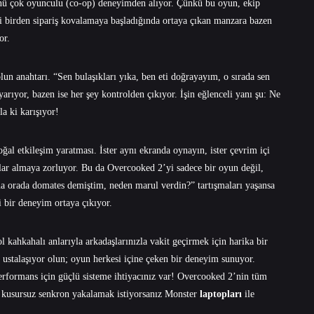
ünü çok oyunculu (co-op) deneyimden alıyor. Çünkü bu oyun, ekip
şi birden sipariş kovalamaya başladığında ortaya çıkan manzara bazen
or.
un anahtarı. “Sen bulaşıkları yıka, ben eti doğrayayım, o sırada sen
şe yarıyor, bazen ise her şey kontrolden çıkıyor. İşin eğlenceli yanı şu: Ne
la ki karışıyor!
l etkileşim yaratması. İster aynı ekranda oynayın, ister çevrim içi
arlar almaya zorluyor. Bu da Overcooked 2’yi sadece bir oyun değil,
ana orada domates demiştim, neden marul verdin?” tartışmaları yaşansa
i bir deneyim ortaya çıkıyor.
l kahkahalı anlarıyla arkadaşlarınızla vakit geçirmek için harika bir
i ustalaşıyor olun; oyun herkesi içine çeken bir deneyim sunuyor.
rformans için güçlü sisteme ihtiyacınız var! Overcooked 2’nin tüm
la kusursuz senkron yakalamak istiyorsanız
Monster
laptopları
ile