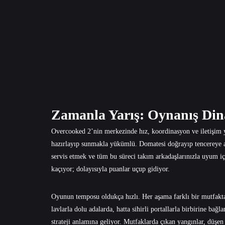
Zamanla Yarış: Oynanış Dina
Overcooked 2’nin merkezinde hız, koordinasyon ve iletişim ye
hazırlayıp sunmakla yükümlü. Domatesi doğrayıp tencereye 
servis etmek ve tüm bu süreci takım arkadaşlarınızla uyum iç
kaçıyor; dolayısıyla puanlar uçup gidiyor.
Oyunun temposu oldukça hızlı. Her aşama farklı bir mutfakta
lavlarla dolu adalarda, hatta sihirli portallarla birbirine ba
strateji anlamına geliyor. Mutfaklarda çıkan yangınlar, düşen