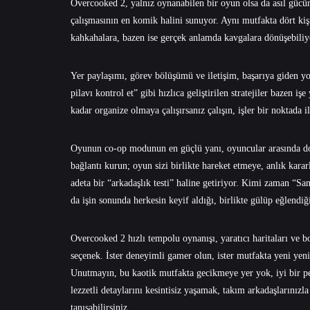
Overcooked 2, yalnız oynanabilen bir oyun olsa da asıl güc
çalışmasının en komik halini sunuyor. Aynı mutfakta dört ki
kahkahalara, bazen ise gerçek anlamda kavgalara dönüşebiliy
Yer paylaşımı, görev bölüşümü ve iletişim, başarıya giden yol
pilavı kontrol et” gibi hızlıca geliştirilen stratejiler bazen i
kadar organize olmaya çalışırsanız çalışın, işler bir noktada il
Oyunun co-op modunun en güçlü yanı, oyuncular arasında doğa
bağlantı kurun; oyun sizi birlikte hareket etmeye, anlık kar
adeta bir “arkadaşlık testi” haline getiriyor. Kimi zaman “S
da işin sonunda herkesin keyif aldığı, birlikte gülüp eğlendiğ
Overcooked 2 hızlı tempolu oynanışı, yaratıcı haritaları ve bo
seçenek. İster deneyimli gamer olun, ister mutfakta yeni yen
Unutmayın, bu kaotik mutfakta gecikmeye yer yok, iyi bir pe
lezzetli detaylarını kesintisiz yaşamak, takım arkadaşlarınız
tanışabilirsiniz.