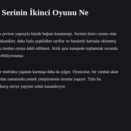
 Serinin İkinci Oyunu Ne
a çeviren yapısıyla büyük beğeni kazanmıştı. Serinin ikinci oyunu olan
nikler, daha fazla çeşitlilikte tarifler ve hareketli haritalar eklenmiş.
ulu modun oyuna dahil edilmesi. Artık aynı kanepede toplanmak zorunda
rebiliyorsunuz.
ve mutfakta yaşanan karmaşa daha da çılgın. Oyuncular, bir yandan akan
ndan zamanında yemek yetiştirmenin stresini yaşıyor. Tüm bu
arıp seriye yepyeni soluk kazandırıyor.