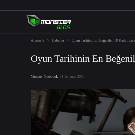
Anasayfa
>
Haberler
>
Oyun Tarihinin En Beğenilen 10 Kadın Kara
Oyun Tarihinin En Beğenil
Monster Notebook
31 Temmuz 2019