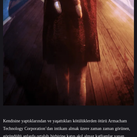
Kendisine yaptıklarından ve yaşattıkları kötülüklerden ötürü Armacham
Technology Corporation’dan intikam almak üzere zaman zaman görünen,
göründüğü anlarda ortalığı birbirine katıp akıl almaz katliamlar yapan