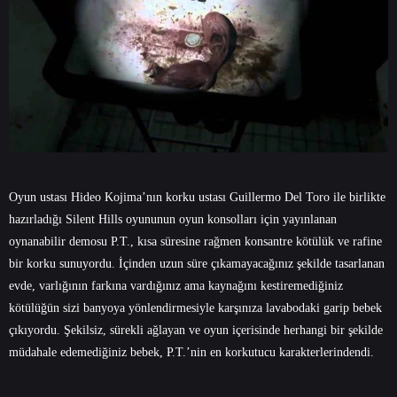
Oyun ustası Hideo Kojima’nın korku ustası Guillermo Del Toro ile birlikte
hazırladığı Silent Hills oyununun oyun konsolları için yayınlanan
oynanabilir demosu P.T., kısa süresine rağmen konsantre kötülük ve rafine
bir korku sunuyordu. İçinden uzun süre çıkamayacağınız şekilde tasarlanan
evde, varlığının farkına vardığınız ama kaynağını kestiremediğiniz
kötülüğün sizi banyoya yönlendirmesiyle karşınıza lavabodaki garip bebek
çıkıyordu. Şekilsiz, sürekli ağlayan ve oyun içerisinde herhangi bir şekilde
müdahale edemediğiniz bebek, P.T.’nin en korkutucu karakterlerindendi.