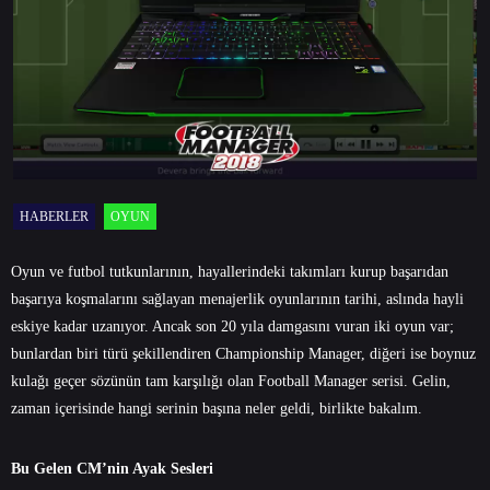
HABERLER
OYUN
Oyun ve futbol tutkunlarının, hayallerindeki takımları kurup başarıdan
başarıya koşmalarını sağlayan menajerlik oyunlarının tarihi, aslında hayli
eskiye kadar uzanıyor. Ancak son 20 yıla damgasını vuran iki oyun var;
bunlardan biri türü şekillendiren Championship Manager, diğeri ise boynuz
kulağı geçer sözünün tam karşılığı olan Football Manager serisi. Gelin,
zaman içerisinde hangi serinin başına neler geldi, birlikte bakalım.
Bu Gelen CM’nin Ayak Sesleri