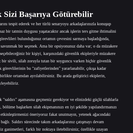
Sizi Başarıya Götürebilir
larını tespit ederek ve her türlü senaryoyu arkadaşlarınızla konuşup
z bir tatmin duygusu yaşatacaktır ancak işlerin ters gitme ihtimalini
örevlileri bulunduğunuz ortamın çevresini sarmaya başladığında,
” savunmak bir seçenek. Ama bir opsiyonunuz daha var; o da müzakere
eçebileceğiniz bir kişiyi, karşınızdaki güvenlik ekipleriyle müzakere
 bir sivili, silah zoruyla tutan bir soyguncu varken hiçbir güvenlik
ik görevlilerinin bu “zafiyetlerinden” yararlanabilir, çıkışa kadar
irlikte ortamdan ayrılabilirsiniz. Bu arada geliştirici ekiplerin,
leyebiliriz.
 “saldırı” aşamasına geçmeniz gerekiyor ve elinizdeki güçlü silahlarla
 bölüme başlarken silah ekipmanınızı en iyi şekilde yapılandırmanızı
ği etkinleştirmenizi öneriyoruz fakat unutmayın, yetenek ağacındaki
a bağlı. Saldırı sürecinde takım arkadaşlarınız çatışmayı devam
niz ganimetleri, farklı bir noktaya iletebilirsiniz; özellikle uzayan