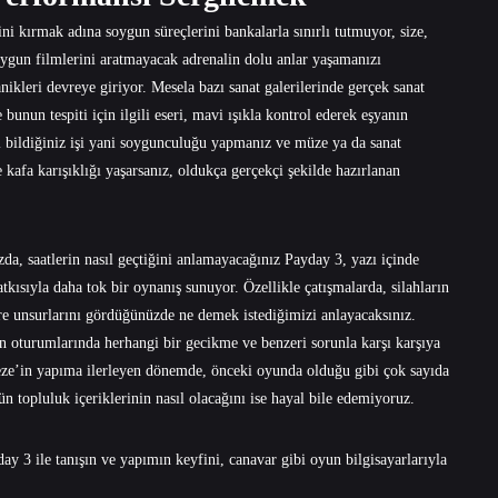
ini kırmak adına soygun süreçlerini bankalarla sınırlı tutmuyor, size,
 Soygun filmlerini aratmayacak adrenalin dolu anlar yaşamanızı
ikleri devreye giriyor. Mesela bazı sanat galerilerinde gerçek sanat
 bunun tespiti için ilgili eseri, mavi ışıkla kontrol ederek eşyanın
 bildiğiniz işi yani soygunculuğu yapmanız ve müze ya da sanat
 kafa karışıklığı yaşarsanız, oldukça gerçekçi şekilde hazırlanan
da, saatlerin nasıl geçtiğini anlamayacağınız Payday 3, yazı içinde
kısıyla daha tok bir oynanış sunuyor. Özellikle çatışmalarda, silahların
çevre unsurlarını gördüğünüzde ne demek istediğimizi anlayacaksınız.
yun oturumlarında herhangi bir gecikme ve benzeri sorunla karşı karşıya
eze’in yapıma ilerleyen dönemde, önceki oyunda olduğu gibi çok sayıda
n topluluk içeriklerinin nasıl olacağını ise hayal bile edemiyoruz.
y 3 ile tanışın ve yapımın keyfini, canavar gibi
oyun bilgisayarlarıyla