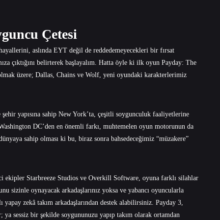
yguncu Çetesi
hayallerini, aslında EYT değil de reddedemeyecekleri bir fırsat
ıza çıktığını belirterek başlayalım. Hatta öyle ki ilk oyun Payday: The
lmak üzere; Dallas, Chains ve Wolf, yeni oyundaki karakterlerimiz
şehir yapısına sahip New York’ta, çeşitli soygunculuk faaliyetlerine
 Washington DC’den en önemli farkı, muhtemelen oyun motorunun da
r dünyaya sahip olması ki bu, biraz sonra bahsedeceğimiz “müzakere”
i ekipler Starbreeze Studios ve Overkill Software, oyuna farklı silahlar
unu sizinle oynayacak arkadaşlarınız yoksa ve yabancı oyuncularla
ı yapay zekâ takım arkadaşlarından destek alabilirsiniz. Payday 3,
or; ya sessiz bir şekilde soygununuzu yapıp takım olarak ortamdan