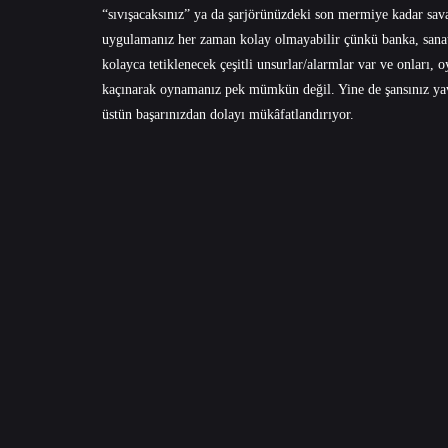
“sıvışacaksınız” ya da şarjörünüzdeki son mermiye kadar sava
uygulamanız her zaman kolay olmayabilir çünkü banka, sanat ga
kolayca tetiklenecek çeşitli unsurlar/alarmlar var ve onları, o
kaçınarak oynamanız pek mümkün değil. Yine de şansınız yave
üstün başarınızdan dolayı mükâfatlandırıyor.