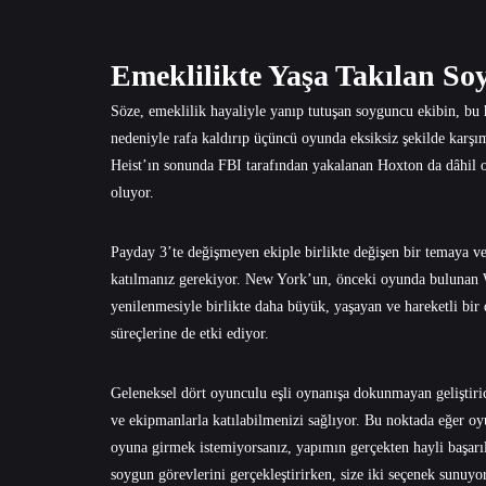
Emeklilikte Yaşa Takılan So
Söze, emeklilik hayaliyle yanıp tutuşan soyguncu ekibin, bu 
nedeniyle rafa kaldırıp üçüncü oyunda eksiksiz şekilde karşım
Heist’ın sonunda FBI tarafından yakalanan Hoxton da dâhil o
oluyor.
Payday 3’te değişmeyen ekiple birlikte değişen bir temaya ve 
katılmanız gerekiyor. New York’un, önceki oyunda bulunan
yenilenmesiyle birlikte daha büyük, yaşayan ve hareketli bi
süreçlerine de etki ediyor.
Geleneksel dört oyunculu eşli oynanışa dokunmayan geliştiric
ve ekipmanlarla katılabilmenizi sağlıyor. Bu noktada eğer oy
oyuna girmek istemiyorsanız, yapımın gerçekten hayli başarıl
soygun görevlerini gerçekleştirirken, size iki seçenek sunuy