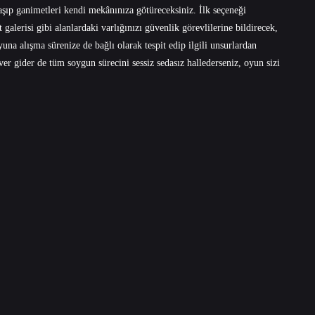
şıp ganimetleri kendi mekânınıza götüreceksiniz. İlk seçeneği
lerisi gibi alanlardaki varlığınızı güvenlik görevlilerine bildirecek,
yuna alışma sürenize de bağlı olarak tespit edip ilgili unsurlardan
r gider de tüm soygun sürecini sessiz sedasız hallederseniz, oyun sizi