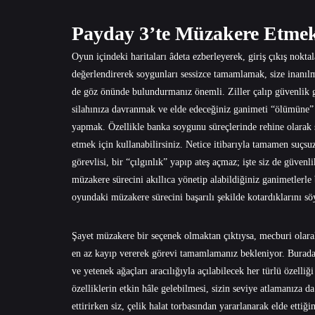
Payday 3’te Müzakere Etmek 
Oyun içindeki haritaları âdeta ezberleyerek, giriş çıkış nokta
değerlendirerek soygunları sessizce tamamlamak, size inanılma
de göz önünde bulundurmanız önemli. Ziller çalıp güvenlik g
silahınıza davranmak ve elde edeceğiniz ganimeti “ölümüne
yapmak. Özellikle banka soygunu süreçlerinde rehine olarak s
etmek için kullanabilirsiniz. Netice itibarıyla tamamen suçsuz
görevlisi, bir “çılgınlık” yapıp ateş açmaz; işte siz de güvenl
müzakere sürecini akıllıca yönetip alabildiğiniz ganimetlerle b
oyundaki müzakere sürecini başarılı şekilde kotardıklarını söy
Şayet müzakere bir seçenek olmaktan çıktıysa, mecburi olarak
en az kayıp vererek görevi tamamlamanız bekleniyor. Burada,
ve yetenek ağaçları aracılığıyla açılabilecek her türlü özelli
özelliklerin etkin hâle gelebilmesi, sizin seviye atlamanıza d
ettirirken siz, çelik halat torbasından yararlanarak elde ettiği