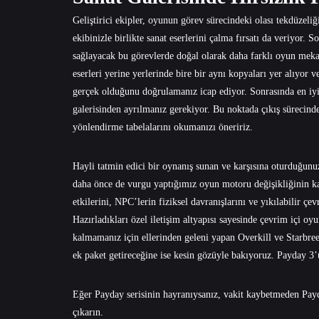
Geliştirici ekipler, oyunun görev sürecindeki olası tekdüzeliğ
ekibinizle birlikte sanat eserlerini çalma fırsatı da veriyor.
sağlayacak bu görevlerde doğal olarak daha farklı oyun mekan
eserleri yerine yerlerinde bire bir aynı kopyaları yer alıyor ve
gerçek olduğunu doğrulamanız icap ediyor. Sonrasında en iyi
galerisinden ayrılmanız gerekiyor. Bu noktada çıkış sürecinde
yönlendirme tabelalarını okumanızı öneririz.
Hayli tatmin edici bir oynanış sunan ve karşısına oturduğunuz
daha önce de vurgu yaptığımız oyun motoru değişikliğinin kat
etkilerini, NPC’lerin fiziksel davranışlarını ve yıkılabilir 
Hazırladıkları özel iletişim altyapısı sayesinde çevrim içi o
kalmamanız için ellerinden geleni yapan Overkill ve Starbre
ek paket getireceğine ise kesin gözüyle bakıyoruz. Payday 3’ü
Eğer Payday serisinin hayranıysanız, vakit kaybetmeden Payda
çıkarın.