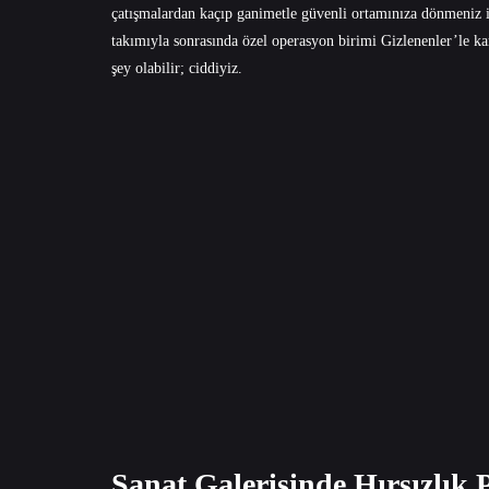
çatışmalardan kaçıp ganimetle güvenli ortamınıza dönmeniz i
takımıyla sonrasında özel operasyon birimi Gizlenenler’le kar
şey olabilir; ciddiyiz.
Sanat Galerisinde Hırsızlık