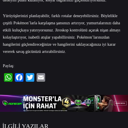
deneyim puanı kazanıyor, sosyal bağlarınızı güçlendiriyorsunuz.
Yürüyüşlerinizi planlayabilir, farklı rotalar deneyebilirsiniz. Böylelikle
çeşitli Pokémon’larla karşılaşma şansınızı artırıyor, yumurtalarınızı daha
etkili kuluçkaya yatırıyorsunuz. Jiroskop kontrolünü açarak nişan almayı
kolaylaştırıyor, isabetli atışlar yapabillirsiniz. Pokémon’larınızdan
hangilerini güçlendireceğinize ve hangilerini saklayacağınıza iyi karar
vererek savaş gücünüzü artırabilirsiniz.
Paylaş:
WhatsApp
Facebook
Twitter
Email
İLGİLİ YAZILAR