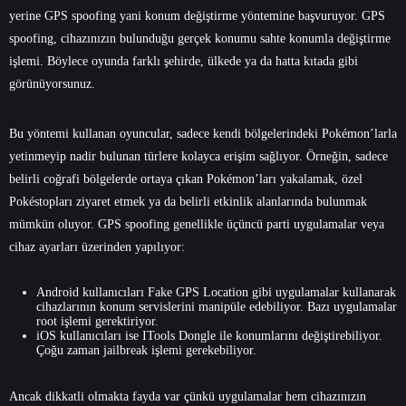
yerine GPS spoofing yani konum değiştirme yöntemine başvuruyor. GPS
spoofing, cihazınızın bulunduğu gerçek konumu sahte konumla değiştirme
işlemi. Böylece oyunda farklı şehirde, ülkede ya da hatta kıtada gibi
görünüyorsunuz.
Bu yöntemi kullanan oyuncular, sadece kendi bölgelerindeki Pokémon’larla
yetinmeyip nadir bulunan türlere kolayca erişim sağlıyor. Örneğin, sadece
belirli coğrafi bölgelerde ortaya çıkan Pokémon’ları yakalamak, özel
Pokéstopları ziyaret etmek ya da belirli etkinlik alanlarında bulunmak
mümkün oluyor. GPS spoofing genellikle üçüncü parti uygulamalar veya
cihaz ayarları üzerinden yapılıyor:
Android kullanıcıları Fake GPS Location gibi uygulamalar kullanarak
cihazlarının konum servislerini manipüle edebiliyor. Bazı uygulamalar
root işlemi gerektiriyor.
iOS kullanıcıları ise ITools Dongle ile konumlarını değiştirebiliyor.
Çoğu zaman jailbreak işlemi gerekebiliyor.
Ancak dikkatli olmakta fayda var çünkü uygulamalar hem cihazınızın