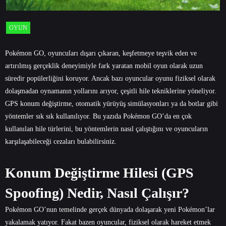
OYUN
Pokémon GO, oyuncuları dışarı çıkaran, keşfetmeye teşvik eden ve
artırılmış gerçeklik deneyimiyle fark yaratan mobil oyun olarak uzun
süredir popülerliğini koruyor. Ancak bazı oyuncular oyunu fiziksel olarak
dolaşmadan oynamanın yollarını arıyor, çeşitli hile tekniklerine yöneliyor.
GPS konum değiştirme, otomatik yürüyüş simülasyonları ya da botlar gibi
yöntemler sık sık kullanılıyor. Bu yazıda Pokémon GO’da en çok
kullanılan hile türlerini, bu yöntemlerin nasıl çalıştığını ve oyuncuların
karşılaşabileceği cezaları bulabilirsiniz.
Konum Değiştirme Hilesi (GPS
Spoofing) Nedir, Nasıl Çalışır?
Pokémon GO’nun temelinde gerçek dünyada dolaşarak yeni Pokémon’lar
yakalamak yatıyor. Fakat bazen oyuncular, fiziksel olarak hareket etmek