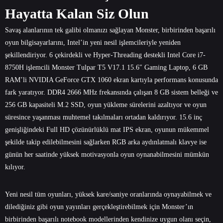
Hayatta Kalan Siz Olun
Savaş alanlarının tek galibi olmanızı sağlayan Monster, birbirinden başarılı
oyun bilgisayarlarını, Intel’in yeni nesil işlemcileriyle yeniden
şekillendiriyor. 6 çekirdekli ve Hyper-Threading destekli Intel Core i7-
8750H işlemcili
Monster Tulpar T5 V17.1 15.6″ Gaming Laptop
, 6 GB
RAM’li NVIDIA GeForce GTX 1060 ekran kartıyla performans konusunda
fark yaratıyor. DDR4 2666 MHz frekansında çalışan 8 GB sistem belleği ve
256 GB kapasiteli M.2 SSD, oyun yükleme sürelerini azaltıyor ve oyun
süresince yaşanması muhtemel takılmaları ortadan kaldırıyor. 15.6 inç
genişliğindeki Full HD çözünürlüklü mat IPS ekran, oyunun mükemmel
şekilde takip edilebilmesini sağlarken RGB arka aydınlatmalı klavye ise
günün her saatinde yüksek motivasyonla oyun oynanabilmesini mümkün
kılıyor.
Yeni nesil tüm oyunları, yüksek kare/saniye oranlarında oynayabilmek ve
dilediğiniz gibi oyun yayınları gerçekleştirebilmek için Monster’ın
birbirinden başarılı notebook modellerinden kendinize uygun olanı seçin,