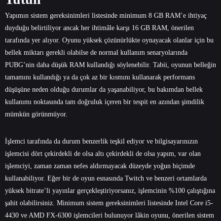
Yapımın sistem gereksinimleri listesinde minimum 8 GB RAM’e ihtiyaç
duyduğu belirtiliyor ancak her ihtimâle karşı 16 GB RAM, önerilen
tarafında yer alıyor. Oyunu yüksek çözünürlükte oynayacak olanlar için bu
bellek miktarı gerekli olabilse de normal kullanım senaryolarında
PUBG’nin daha düşük RAM kullandığı söylenebilir. Tabii, oyunun belleğin
tamamını kullandığı ya da çok az bir kısmını kullanarak performans
düşüşüne neden olduğu durumlar da yaşanabiliyor, bu bakımdan bellek
kullanımı noktasında tam doğruluk içeren bir tespit en azından şimdilik
mümkün görünmüyor.
İşlemci tarafında da durum benzerlik teşkil ediyor ve bilgisayarınızın
işlemcisi dört çekirdekli de olsa altı çekirdekli de olsa yapım, var olan
işlemciyi, zaman zaman nefes aldırmayacak düzeyde yoğun biçimde
kullanabiliyor. Eğer bir de oyun esnasında Twitch ve benzeri ortamlarda
yüksek bitrate’li yayınlar gerçekleştiriyorsanız, işlemcinin %100 çalıştığına
şahit olabilirsiniz. Minimum sistem gereksinimleri listesinde Intel Core i5-
4430 ve AMD FX-6300 işlemcileri bulunuyor lâkin oyunu, önerilen sistem