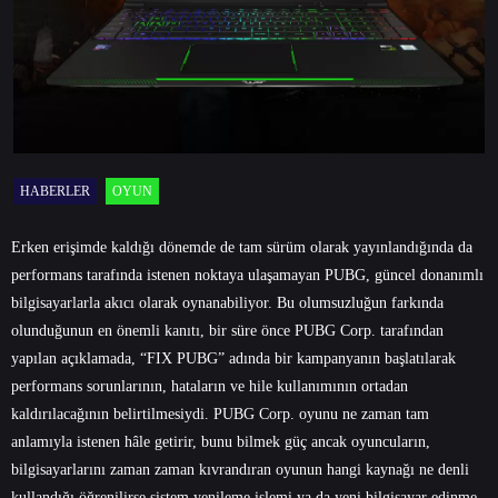
HABERLER
OYUN
Erken erişimde kaldığı dönemde de tam sürüm olarak yayınlandığında da
performans tarafında istenen noktaya ulaşamayan PUBG, güncel donanımlı
bilgisayarlarla akıcı olarak oynanabiliyor. Bu olumsuzluğun farkında
olunduğunun en önemli kanıtı, bir süre önce PUBG Corp. tarafından
yapılan açıklamada, “FIX PUBG” adında bir kampanyanın başlatılarak
performans sorunlarının, hataların ve hile kullanımının ortadan
kaldırılacağının belirtilmesiydi. PUBG Corp. oyunu ne zaman tam
anlamıyla istenen hâle getirir, bunu bilmek güç ancak oyuncuların,
bilgisayarlarını zaman zaman kıvrandıran oyunun hangi kaynağı ne denli
kullandığı öğrenilirse sistem yenileme işlemi ya da yeni bilgisayar edinme