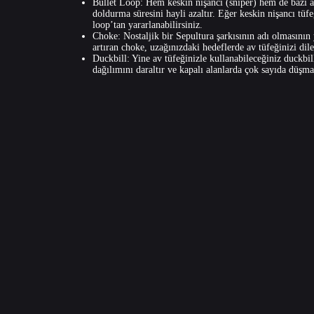
Bullet Loop: Hem keskin nişancı (sniper) hem de bazı avc
doldurma süresini hayli azaltır. Eğer keskin nişancı tüf
loop’tan yararlanabilirsiniz.
Choke: Nostaljik bir Sepultura şarkısının adı olmasının 
artıran choke, uzağınızdaki hedeflerde av tüfeğinizi dile
Duckbill: Yine av tüfeğinizle kullanabileceğiniz duckbi
dağılımını daraltır ve kapalı alanlarda çok sayıda düşm