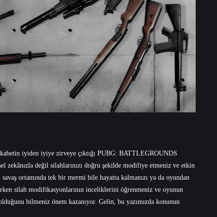
an rekabetin iyiden iyiye zirveye çıktığı PUBG: BATTLEGROUNDS
sel zekânızla değil silahlarınızı doğru şekilde modifiye etmeniz ve etkin
ğu savaş ortamında tek bir mermi bile hayatta kalmanızı ya da oyundan
rken silah modifikasyonlarının inceliklerini öğrenmeniz ve oyunun
ri olduğunu bilmeniz önem kazanıyor. Gelin, bu yazımızda konunun