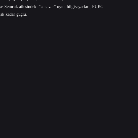
ve
Semruk
ailesindeki “canavar”
oyun bilgisayarları
, PUBG
cak kadar güçlü.