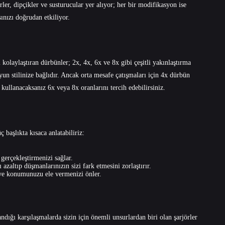
ler, dipçikler ve susturucular yer alıyor; her bir modifikasyon ise
ınızı doğrudan etkiliyor.
olaylaştıran dürbünler; 2x, 4x, 6x ve 8x gibi çeşitli yakınlaştırma
oyun stilinize bağlıdır. Ancak orta mesafe çatışmaları için 4x dürbün
kullanacaksanız 6x veya 8x oranlarını tercih edebilirsiniz.
 başlıkta kısaca anlatabiliriz:
 gerçekleştirmenizi sağlar.
zaltıp düşmanlarınızın sizi fark etmesini zorlaştırır.
r ve konumunuzu ele vermenizi önler.
dığı karşılaşmalarda sizin için önemli unsurlardan biri olan şarjörler