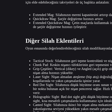
için elde edebileceğiniz takviyeleri de üç başlıkta anlatalım:
Extended Mag: Silahınızın mermi kapasitesini artırıp d
Quickdraw Mag: Şarjör değiştirme hızınızı artırır.
Extended Quickdraw Mag: Çetin maçlarda kullanmak iste
de şarjör değiştirme hızınızı iyileştirir.
Diğer Silah Eklentileri
Oyun esnasında değerlendirebileceğiniz silah modifikasyonları 
Tactical Stock: Silahınızın geri tepme kontrolünü ve nişa
Cheek Pad: Keskin nişancı tüfeklerinin geri tepmesini ve
Grip Çeşitleri: Vertical (dikey) ve Angled (açılı) grip ol
nişan alma hızınızı yükseltir.
Laser Sight: Nişan almadan ateşleme (hip atış) doğruluğu
koşullarında ve yakın çatışmalarda işinize yarar.
Red Dot Sight: Silahınıza düşük büyütme oranı sunan v
bir nokta bulunan açık bir nişan penceresi sağlar. Hızl
verir.
Holographic Sight: Red dot sight gibi düşük büyütme or
sight, kısa mesafeli çatışmalarda kullanmanız için ideald
Canted Sight: Silahınıza ikinci bir nişan alma mekaniz
yakınlaştırma seviyesi yüksekken yakın mesafe çatışmaları