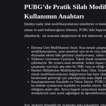
PUBG’de Pratik Silah Modifik
Kullanımın Anahtarı
Şimdiye kadar silah modifikasyonlarının temellerini ve bunl
zaman ve nasıl kullanacağınızı bilmeniz, PUBG’deki başarını
yükseltecek, -laf aramızda rakiplerinize de kök söktürecek- pr
Duruma Göre Modifikasyon Seçin: Kısa mesafe çatışmala
modifikasyonlarını, uzun mesafeler için ise 4x veya dah
duymadan etkisiz hâle getirmeyi planlıyorsanız, saldırı 
Silahınızı Görevinize Uyarlayın: Takım olarak oynarken 
çekinmeyin. Bir oyuncu uzun mesafede, keskin nişancı t
çatışmaları için hızlı ateş eden bir SMG veya av tüfeği s
Hareket Hâlindeyken Modifikasyona Hazır Olun: Oyunun i
olarak modifikasyonlarınızı değiştirmeye hep hazır olun
beraberinde getireceği için yakınlaştırma oranı düşük ni
Karşılaşmalarınızı Kaydedin ve Tekrar İzleyin: PUBG’d
bu nedenle oyunlarınızı kaydedin ve yeniden izleyin. Ha
olduğunu analiz edin. Ayrıca başarılı oyuncuların maçlar
stratejileriyle nasıl uyum sağladığını da öğrenebilirsiniz
Size, herkesin bilmediği bir stratejiden daha bahsedelim. Oyu