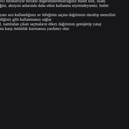
ı tüfekleriyle birlikte değerlendirebileceğiniz bullet loot, silahı
eğini, aksiyon anlarında daha etkin kullanma niyetindeyseniz, bullet
yanı sıra kullandığınız av tüfeğinin saçma dağılımını daraltıp menzilini
diğiniz gibi kullanmanızı sağlar.
ll, namludan çıkan saçmaların dikey dağılımını genişletip yatay
ana karşı üstünlük kurmanıza yardımcı olur.