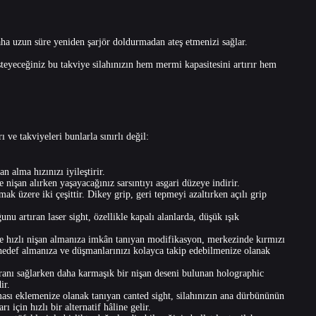
aha uzun süre yeniden şarjör doldurmadan ateş etmenizi sağlar.
yeceğiniz bu takviye silahınızın hem mermi kapasitesini artırır hem
ve takviyeleri bunlarla sınırlı değil:
n alma hızınızı iyileştirir.
 nişan alırken yaşayacağınız sarsıntıyı asgari düzeye indirir.
mak üzere iki çeşittir. Dikey grip, geri tepmeyi azaltırken açılı grip
nu artıran laser sight, özellikle kapalı alanlarda, düşük ışık
e hızlı nişan almanıza imkân tanıyan modifikasyon, merkezinde kırmızı
ı hedef almanıza ve düşmanlarınızı kolayca takip edebilmenize olanak
anı sağlarken daha karmaşık bir nişan deseni bulunan holographic
ir.
ması eklemenize olanak tanıyan canted sight, silahınızın ana dürbününün
 için hızlı bir alternatif hâline gelir.