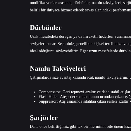
modifikasyonlar arasında; dürbünler, namlu takviyeleri, şarjör
belirli bir ihtiyaca hizmet ederek savaş alanındaki performans
Dürbünler
Uzak mesafedeki durağan ya da hareketli hedefleri vurmanızı k
seviyeleri sunar. Seçiminiz, genellikle kişisel tercihinize ve 
ideal olduğunu söyleyebiliriz. Eğer uzun mesafelerde dürbün 
Namlu Takviyeleri
Çatışmalarda size avantaj kazandıracak namlu takviyelerini, üç
Compensator: Geri tepmeyi azaltır ve daha stabil atışlar
Flash Hider: Ateş ederken namlunun ucundan çıkan ışığı a
Suppressor: Atış esnasında silahtan çıkan sesleri azaltı
Şarjörler
Daha önce belirttiğimiz gibi tek bir merminin bile önem kazan