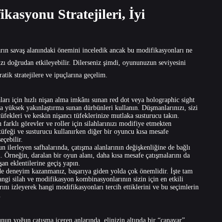
asyonu Stratejileri, İyi
arın savaş alanındaki önemini inceledik ancak bu modifikasyonları ne
zı doğrudan etkileyebilir. Dilerseniz şimdi, oyununuzun seviyesini
atik stratejilere ve ipuçlarına geçelim.
rı için hızlı nişan alma imkânı sunan red dot veya holographic sight
a yüksek yakınlaştırma sunan dürbünleri kullanın. Düşmanlarınızı, sizi
tüfekleri ve keskin nişancı tüfeklerinize mutlaka susturucu takın.
farklı görevler ve roller için silahlarınızı modifiye etmekten
üfeği ve susturucu kullanırken diğer bir oyuncu kısa mesafe
eçebilir.
lerleyen safhalarında, çatışma alanlarının değişkenliğine de bağlı
. Örneğin, daralan bir oyun alanı, daha kısa mesafe çatışmalarını da
şan eklentilerine geçiş yapın.
e deneyim kazanmanız, başarıya giden yolda çok önemlidir. İşte tam
ngi silah ve modifikasyon kombinasyonlarının sizin için en etkili
ını izleyerek hangi modifikasyonları tercih ettiklerini ve bu seçimlerin
.
nun yoğun çatışma içeren anlarında, elinizin altında bir “canavar”