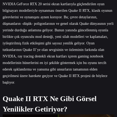
NVIDIA GeForce RTX 20 serisi ekran kartlarıyla güçlendirilen oyun
bilgisayarı modelleriyle oynanması önerilen Quake II RTX, klasik oyunun
görevlerini ve oynanışını aynen koruyor. Bu; çevre detaylarının,
düşmanların -düşük- poligonlarının ve genel olarak Quake dünyasının yerli
yerinde durduğu anlamına geliyor. Bunun yanında güncellenmiş oyunla
birlikte çok oyunculu mod desteği, yeni silah modelleri ve kaplamaları,
iyileştirilmiş fizik etkileşimi gibi sayısız yenilik geliyor. Oyun
tutkunlarının Quake II’ye olan sevgisinin ve özleminin farkında olan
NVIDIA, ray tracing destekli ekran kartları içeren gaming notebook
modellerinin hünerlerini en iyi şekilde göstermek için bu oyunu tercih
ederek ışıklandırma ve yansıma gibi unsurların tamamının elden
geçirilmesi üzere harekete geçiyor ve Quake II RTX projesi de böylece
başlıyor.
Quake II RTX Ne Gibi Görsel
Yenilikler Getiriyor?