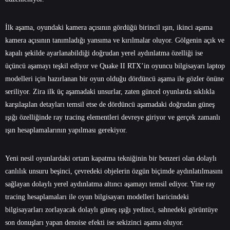
İlk aşama, oyundaki kamera açısının gördüğü birincil ışın, ikinci aşama
kamera açısının tanımladığı yansıma ve kırılmalar oluyor. Gölgenin açık ve
kapalı şekilde ayarlanabildiği doğrudan yerel aydınlatma özelliği ise
üçüncü aşamayı teşkil ediyor ve Quake II RTX’in oyuncu bilgisayarı laptop
modelleri için hazırlanan bir oyun olduğu dördüncü aşama ile gözler önüne
seriliyor. Zira ilk üç aşamadaki unsurlar, zaten güncel oyunlarda sıklıkla
karşılaşılan detayları temsil etse de dördüncü aşamadaki doğrudan güneş
ışığı özelliğinde ray tracing elementleri devreye giriyor ve gerçek zamanlı
ışın hesaplamalarının yapılması gerekiyor.
Yeni nesil oyunlardaki ortam kapatma tekniğinin bir benzeri olan dolaylı
canlılık unsuru beşinci, çevredeki objelerin özgün biçimde aydınlatılmasını
sağlayan dolaylı yerel aydınlatma altıncı aşamayı temsil ediyor. Yine ray
tracing hesaplamaları ile oyun bilgisayarı modelleri haricindeki
bilgisayarları zorlayacak dolaylı güneş ışığı yedinci, sahnedeki görüntüye
son donuşları yapan denoise efekti ise sekizinci aşama oluyor.