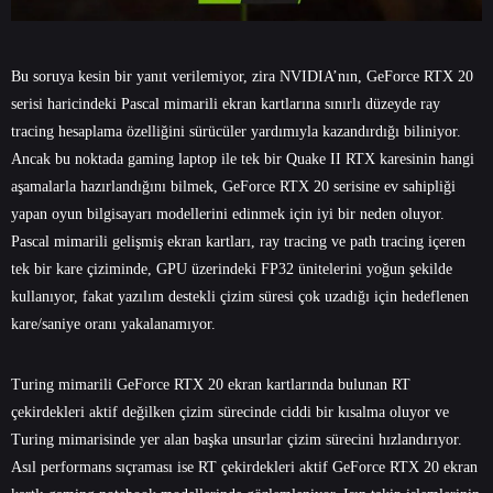
Bu soruya kesin bir yanıt verilemiyor, zira NVIDIA’nın, GeForce RTX 20
serisi haricindeki Pascal mimarili ekran kartlarına sınırlı düzeyde ray
tracing hesaplama özelliğini sürücüler yardımıyla kazandırdığı biliniyor.
Ancak bu noktada gaming laptop ile tek bir Quake II RTX karesinin hangi
aşamalarla hazırlandığını bilmek, GeForce RTX 20 serisine ev sahipliği
yapan oyun bilgisayarı modellerini edinmek için iyi bir neden oluyor.
Pascal mimarili gelişmiş ekran kartları, ray tracing ve path tracing içeren
tek bir kare çiziminde, GPU üzerindeki FP32 ünitelerini yoğun şekilde
kullanıyor, fakat yazılım destekli çizim süresi çok uzadığı için hedeflenen
kare/saniye oranı yakalanamıyor.
Turing mimarili GeForce RTX 20 ekran kartlarında bulunan RT
çekirdekleri aktif değilken çizim sürecinde ciddi bir kısalma oluyor ve
Turing mimarisinde yer alan başka unsurlar çizim sürecini hızlandırıyor.
Asıl performans sıçraması ise RT çekirdekleri aktif GeForce RTX 20 ekran