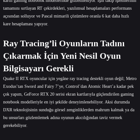
kartlı gaming notebook modellerinde gözlemleniyor. Işın takip işlemlerinin
tamamını sırtlayan RT çekirdekleri, yazılımsal hesaplamaları performans
açısından solluyor ve Pascal mimarili çözümlere oranla 6 kat daha hızlı
kare hesaplaması yapıyor.
Ray Tracing’li Oyunların Tadını
Çıkarmak İçin Yeni Nesil Oyun
Bilgisayarı Gerekli
Quake II RTX oyuncular için yegâne ray tracing destekli oyun değil; Metro
Exodus’tan Sword and Fairy 7’ye, Control’dan Atomic Heart’a kadar pek
çok yapım, GeForce RTX 20 serisi ekran kartlarıyla güçlendirilen gaming
notebook modelleriyle en iyi şekilde deneyimlenebiliyor. Aksi durumda
DXR teknolojisinin sunduğu görsel zenginliklerden mahrum kalmak ya da
bu unsurları gözlemlemek adına oyunun akıcılığından taviz vermek
gerekebiliyor.