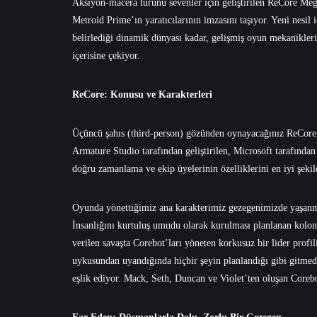
Aksiyon-macera türünü sevenler için geliştirilen ReCore Meg
Metroid Prime’ın yaratıcılarının imzasını taşıyor. Yeni nesil i
belirlediği dinamik dünyası kadar, gelişmiş oyun mekanikleri
içerisine çekiyor.
ReCore: Konusu ve Karakterleri
Üçüncü şahıs (third-person) gözünden oynayacağınız ReCore,
Armature Studio tarafından geliştirilen, Microsoft tarafından
doğru zamanlama ve ekip üyelerinin özelliklerini en iyi şeki
Oyunda yönettiğimiz ana karakterimiz gezegenimizde yaşanm
İnsanlığını kurtuluş umudu olarak kurulması planlanan koloni
verilen savaşta Corebot’ları yöneten korkusuz bir lider profi
uykusundan uyandığında hiçbir şeyin planlandığı gibi gitmedi
eşlik ediyor. Mack, Seth, Duncan ve Violet’ten oluşan Corebo