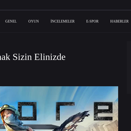
GENEL
OYUN
İNCELEMELER
E-SPOR
HABERLER
e
mak Sizin Elinizde