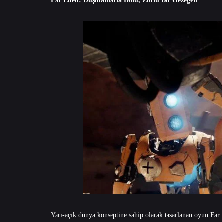
Far Eden: Düşmanlarla Dolu, Zorlu Bir Gezegen
Yarı-açık dünya konseptine sahip olarak tasarlanan oyun Far