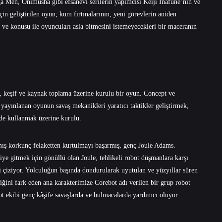
a Men, Onimusha gibi efsanevi serilerin yapımcısı Keiji Inafune’nin ve
çin geliştirilen oyun; kum fırtınalarının, yeni görevlerin aniden
 ve konusu ile oyuncuları asla bitmesini istemeyecekleri bir maceranın
 keşif ve kaynak toplama üzerine kurulu bir oyun. Concept ve
 yayınlanan oyunun savaş mekanikleri yaratıcı taktikler geliştirmek,
lde kullanmak üzerine kurulu.
ış korkunç felaketten kurtulmayı başarmış, genç Joule Adams.
ye gitmek için gönüllü olan Joule, tehlikeli robot düşmanlara karşı
li çiziyor. Yolculuğun başında dondurularak uyutulan ve yüzyıllar süren
ğini fark eden ana karakterimize Corebot adı verilen bir grup robot
t ekibi genç kâşife savaşlarda ve bulmacalarda yardımcı oluyor.