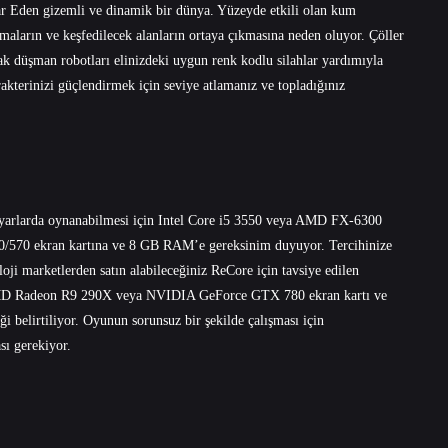
Far Eden gizemli ve dinamik bir dünya. Yüzeyde etkili olan kum
umaların ve keşfedilecek alanların ortaya çıkmasına neden oluyor. Çöller
cak düşman robotları elinizdeki uygun renk kodlu silahlar yardımıyla
kterinizi güçlendirmek için seviye atlamanız ve topladığınız
yarlarda oynanabilmesi için Intel Core i5 3550 veya AMD FX-6300
70 ekran kartına ve 8 GB RAM’e gereksinim duyuyor. Tercihinize
loji marketlerden satın alabileceğiniz ReCore için tavsiye edilen
AMD Radeon R9 290X veya NVIDIA GeForce GTX 780 ekran kartı ve
 belirtiliyor. Oyunun sorunsuz bir şekilde çalışması için
sı gerekiyor.