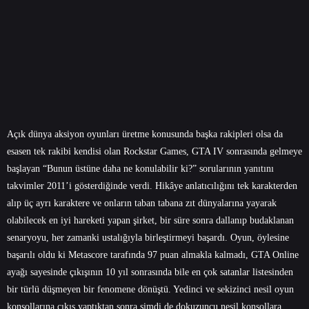
Açık dünya aksiyon oyunları üretme konusunda başka rakipleri olsa da
esasen tek rakibi kendisi olan Rockstar Games, GTA IV sonrasında gelmeye
başlayan “Bunun üstüne daha ne konulabilir ki?” sorularının yanıtını
takvimler 2011’i gösterdiğinde verdi. Hikâye anlatıcılığını tek karakterden
alıp üç ayrı karaktere ve onların taban tabana zıt dünyalarına yayarak
olabilecek en iyi hareketi yapan şirket, bir süre sonra dallanıp budaklanan
senaryoyu, her zamanki ustalığıyla birleştirmeyi başardı. Oyun, öylesine
başarılı oldu ki Metascore tarafında 97 puan almakla kalmadı, GTA Online
ayağı sayesinde çıkışının 10 yıl sonrasında bile en çok satanlar listesinden
bir türlü düşmeyen bir fenomene dönüştü. Yedinci ve sekizinci nesil oyun
konsollarına çıkış yaptıktan sonra şimdi de dokuzuncu nesil konsollara