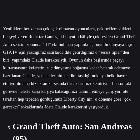
Yeniliklere her zaman çok açık olmayan oyunculara, pek beklemedikleri
bir şeyi veren Rockstar Games, iki boyutlu hâliyle çok sevilen Grand Theft
Auto serisini sonunda “III” eki bulunan yapımla üç boyutlu dünyaya taşıdı.
GTA IV için yazdığımız satırlarda dile getirdiğimiz o “sessiz tipler”den
biri, yapımdaki Claude karakteriydi. Oyunun daha başlarında paçayı
kurtarmasının kefaretini suç dünyasına boğazına kadar batarak ödemeye
hazırlanan Claude, yeteneklerinin kendini taşıdığı noktaya belki hayret
etmiyordu ama biz ekran karşısında tırnaklarımızı kemiriyor, bir sonraki
görevde nelerle karşı karşıya kalacağımızı tahmin etmeye çalışıyor, öte
taraftan hep tepeden gördüğümüz Liberty City’nin, o döneme göre “çok
gerçekçi” sokaklarında âdeta Claude karakterini yaşıyorduk.
Grand Theft Auto: San Andreas
(95)