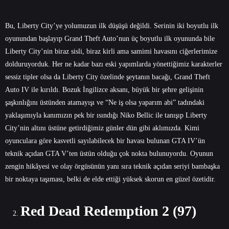
Bu, Liberty City’ye yolumuzun ilk düşüşü değildi. Serinin iki boyutlu ilk
oyunundan başlayıp Grand Theft Auto’nun üç boyutlu ilk oyununda bile
Liberty City’nin biraz sisli, biraz kirli ama samimi havasını ciğerlerimize
dolduruyorduk. Her ne kadar bazı eski yapımlarda yönettiğimiz karakterler
sessiz tipler olsa da Liberty City özelinde şeytanın bacağı, Grand Theft
Auto IV ile kırıldı. Bozuk İngilizce aksanı, büyük bir şehre gelişinin
şaşkınlığını üstünden atamayışı ve “Ne iş olsa yaparım abi” tadındaki
yaklaşımıyla kanımızın pek bir ısındığı Niko Bellic ile tanışıp Liberty
City’nin altını üstüne getirdiğimiz günler dün gibi aklımızda. Kimi
oyunculara göre kasvetli sayılabilecek bir havası bulunan GTA IV’ün
teknik açıdan GTA V’ten üstün olduğu çok nokta bulunuyordu. Oyunun
zengin hikâyesi ve olay örgüsünün yanı sıra teknik açıdan seriyi bambaşka
bir noktaya taşıması, belki de elde ettiği yüksek skorun en güzel özetidir.
Red Dead Redemption 2 (97)