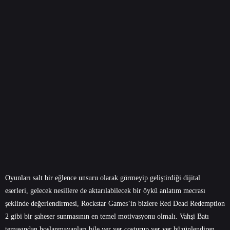
Oyunları salt bir eğlence unsuru olarak görmeyip geliştirdiği dijital
eserleri, gelecek nesillere de aktarılabilecek bir öykü anlatım mecrası
şeklinde değerlendirmesi, Rockstar Games’in bizlere Red Dead Redemption
2 gibi bir şaheser sunmasının en temel motivasyonu olmalı. Vahşi Batı
temasından hoşlanmayanları bile yer yer coşturup yer yer hüzünlendiren