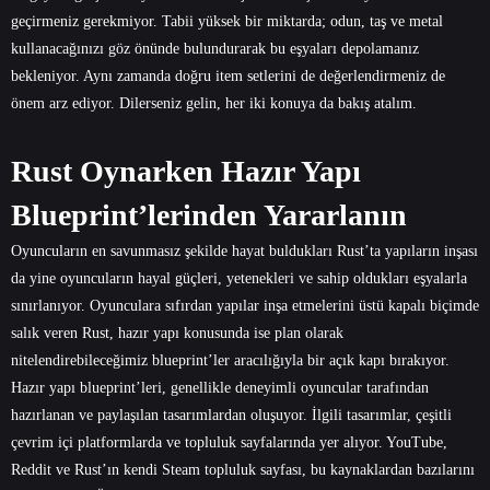
geçirmeniz gerekmiyor. Tabii yüksek bir miktarda; odun, taş ve metal
kullanacağınızı göz önünde bulundurarak bu eşyaları depolamanız
bekleniyor. Aynı zamanda doğru item setlerini de değerlendirmeniz de
önem arz ediyor. Dilerseniz gelin, her iki konuya da bakış atalım.
Rust Oynarken Hazır Yapı
Blueprint’lerinden Yararlanın
Oyuncuların en savunmasız şekilde hayat buldukları Rust’ta yapıların inşası
da yine oyuncuların hayal güçleri, yetenekleri ve sahip oldukları eşyalarla
sınırlanıyor. Oyunculara sıfırdan yapılar inşa etmelerini üstü kapalı biçimde
salık veren Rust, hazır yapı konusunda ise plan olarak
nitelendirebileceğimiz blueprint’ler aracılığıyla bir açık kapı bırakıyor.
Hazır yapı blueprint’leri, genellikle deneyimli oyuncular tarafından
hazırlanan ve paylaşılan tasarımlardan oluşuyor. İlgili tasarımlar, çeşitli
çevrim içi platformlarda ve topluluk sayfalarında yer alıyor. YouTube,
Reddit ve Rust’ın kendi Steam topluluk sayfası, bu kaynaklardan bazılarını