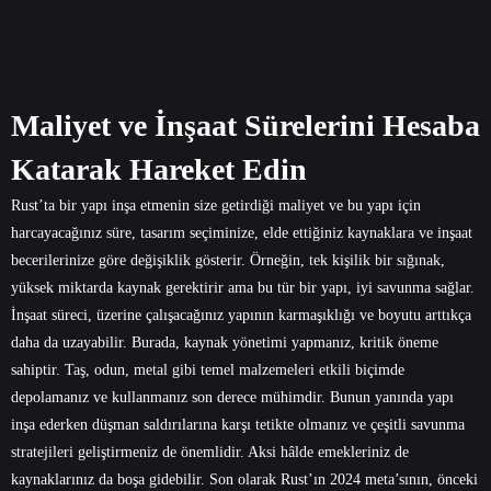
Maliyet ve İnşaat Sürelerini Hesaba
Katarak Hareket Edin
Rust’ta bir yapı inşa etmenin size getirdiği maliyet ve bu yapı için
harcayacağınız süre, tasarım seçiminize, elde ettiğiniz kaynaklara ve inşaat
becerilerinize göre değişiklik gösterir. Örneğin, tek kişilik bir sığınak,
yüksek miktarda kaynak gerektirir ama bu tür bir yapı, iyi savunma sağlar.
İnşaat süreci, üzerine çalışacağınız yapının karmaşıklığı ve boyutu arttıkça
daha da uzayabilir. Burada, kaynak yönetimi yapmanız, kritik öneme
sahiptir. Taş, odun, metal gibi temel malzemeleri etkili biçimde
depolamanız ve kullanmanız son derece mühimdir. Bunun yanında yapı
inşa ederken düşman saldırılarına karşı tetikte olmanız ve çeşitli savunma
stratejileri geliştirmeniz de önemlidir. Aksi hâlde emekleriniz de
kaynaklarınız da boşa gidebilir. Son olarak Rust’ın 2024 meta’sının, önceki