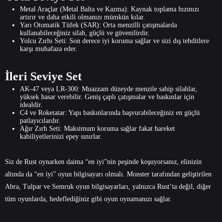
Metal Araçlar (Metal Balta ve Kazma): Kaynak toplama hızınızı
artırır ve daha etkili olmanızı mümkün kılar.
Yarı Otomatik Tüfek (SAR): Orta menzilli çatışmalarda
kullanabileceğiniz silah, güçlü ve güvenilirdir.
Yolcu Zırhı Seti: Son derece iyi koruma sağlar ve sizi dış tehditlere
karşı muhafaza eder.
İleri Seviye Set
AK-47 veya LR-300: Muazzam düzeyde menzile sahip silahlar,
yüksek hasar verebilir. Geniş çaplı çatışmalar ve baskınlar için
idealdir.
C4 ve Roketatar: Yapı baskınlarında başvurabileceğiniz en güçlü
patlayıcılardır.
Ağır Zırh Seti: Maksimum koruma sağlar fakat hareket
kabiliyetlerinizi epey sınırlar.
Siz de Rust oynarken daima “en iyi”nin peşinde koşuyorsanız, elinizin
altında da “en iyi” oyun bilgisayarı olmalı. Monster tarafından geliştirilen
Abra
,
Tulpar
ve
Semruk
oyun bilgisayarları, yalnızca Rust’ta değil, diğer
tüm oyunlarda, hedeflediğiniz gibi oyun oynamanızı sağlar.