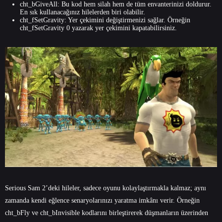
cht_bGiveAll: Bu kod hem silah hem de tüm envanterinizi doldurur.
En sık kullanacağınız hilelerden biri olabilir.
cht_fSetGravity: Yer çekimini değiştirmenizi sağlar. Örneğin
cht_fSetGravity 0 yazarak yer çekimini kapatabilirsiniz.
Serious Sam 2’deki hileler, sadece oyunu kolaylaştırmakla kalmaz; aynı
zamanda kendi eğlence senaryolarınızı yaratma imkânı verir. Örneğin
cht_bFly ve cht_bInvisible kodlarını birleştirerek düşmanların üzerinden