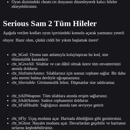
Oyun dizinindeki cheats.txt dosyasını düzenleyerek kalıcı hileler
ekleyebilirsiniz.
Serious Sam 2 Tüm Hileler
Aşağıda verilen kodları oyun içerisindeki konsolu açarak yazmanız yeterli
oluyor. Hazır olun, çünkü ciddi bir yıkım başlamak üzere!
cht_bGod: Oyunu tam anlamıyla kolaylaştıran bu kod, size
ölümsüzlük kazandırır.
cht_bGiveAll: Silahlar ve can dâhil olmak üzere tüm envanterinizi
anında doldurur.
cht_bInfiniteAmmo: Silahlarınız için sonsuz cephane sağlar. Bir daha
asla mermi bulma derdiyle uğraşmazsınız.
cht_bInvisible: Görünmezlik hilesi. Düşmanlar size saldıramaz.
cht_bAllWeapons: Tüm silahlara anında erişim sağlarsınız.
cht_bAddAmmo: Sadece cephanenizi doldurur.
cht_bFullHealth: Sağlığınızı anında tam seviyeye getirir.
cht_bFly: Uçuş modunu açar. Haritada dilediğiniz gibi gezinirsiniz.
cht_bGhost: Hayalet modunu açar. Duvarlardan geçebilir ve haritanın
sırlarını keşfedebilirsiniz.