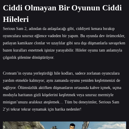
Ciddi Olmayan Bir Oyunun Ciddi
Hileleri
Serious Sam 2, adından da anlaşılacağı gibi, ciddiyeti kenara bırakıp
oyunculara sınırsız eğlence vadeden bir yapım. Bu oyunda dev örümcekler,
patlayan kamikaze clonlar ve uzaylılar gibi sıra dışı düşmanlarla savaşırken
bazen kuralları esnetmek işinize yarayabilir. Hileler oyunu tam anlamıyla
çılgınlık şölenine dönüştürüyor.
Croteam’in oyuna yerleştirdiği hile kodları, sadece zorlanan oyunculara
yardım etmekle kalmıyor; aynı zamanda oyunu yeniden keşfetmenizi de
sağlıyor. Ölümsüzlük aktifken düşmanların ortasında kahve içmek, uçma
moduyla haritanın gizli köşelerini keşfetmek veya sınırsız mermiyle
minigun’unuzu aralıksız ateşlemek… Tüm bu deneyimler, Serious Sam
2’yi tekrar tekrar oynamak için harika nedenler!