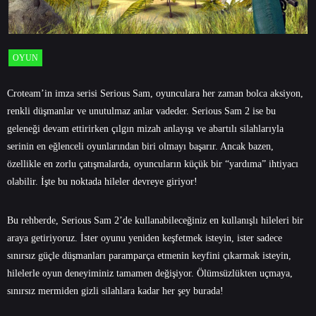
OYUN
Croteam’in imza serisi Serious Sam, oyunculara her zaman bolca aksiyon,
renkli düşmanlar ve unutulmaz anlar vadeder. Serious Sam 2 ise bu
geleneği devam ettirirken çılgın mizah anlayışı ve abartılı silahlarıyla
serinin en eğlenceli oyunlarından biri olmayı başarır. Ancak bazen,
özellikle en zorlu çatışmalarda, oyuncuların küçük bir “yardıma” ihtiyacı
olabilir. İşte bu noktada hileler devreye giriyor!
Bu rehberde, Serious Sam 2’de kullanabileceğiniz en kullanışlı hileleri bir
araya getiriyoruz. İster oyunu yeniden keşfetmek isteyin, ister sadece
sınırsız güçle düşmanları paramparça etmenin keyfini çıkarmak isteyin,
hilelerle oyun deneyiminiz tamamen değişiyor. Ölümsüzlükten uçmaya,
sınırsız mermiden gizli silahlara kadar her şey burada!