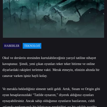
HABERLER
TEKNOLOJI
Okul ve derslerin stresinden kurtulabileceğiniz yarıyıl tatiline nihayet
kavuştunuz. Şimdi, yeni çıkan oyunları teker teker bitirme ve online
diyarlardaki rakipleri terletme vakti. Merak etmeyin, elinizin altında bir
canavar varken işiniz hayli kolay.
Ve merakla beklediğiniz sömestr tatili geldi. Artık, Steam ve Origin gibi
oyun hesaplarınızdaki “Tatilde oynarım,” diyerek aldığınız oyunları
oynayabilirsiniz. Ancak sahip olduğunuz oyunların bazılarının, ciddi
anlamda performanslı bir bilgisayar gerektiğini acı bir şekilde tecrübe