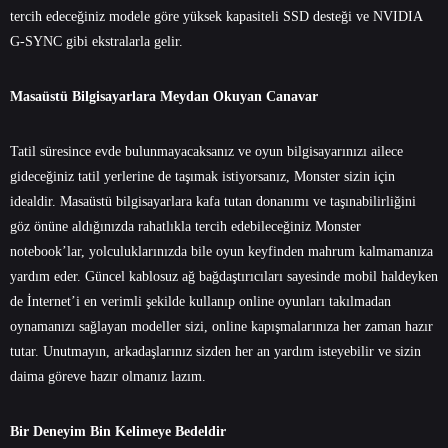
tercih edeceğiniz modele göre yüksek kapasiteli SSD desteği ve NVIDIA
G-SYNC gibi ekstralarla gelir.
Masaüstü Bilgisayarlara Meydan Okuyan Canavar
Tatil süresince evde bulunmayacaksanız ve oyun bilgisayarınızı ailece
gideceğiniz tatil yerlerine de taşımak istiyorsanız, Monster sizin için
idealdir. Masaüstü bilgisayarlara kafa tutan donanımı ve taşınabilirliğini
göz önüne aldığınızda rahatlıkla tercih edebileceğiniz Monster
notebook’lar, yolculuklarınızda bile oyun keyfinden mahrum kalmamanıza
yardım eder. Güncel kablosuz ağ bağdaştırıcıları sayesinde mobil haldeyken
de İnternet’i en verimli şekilde kullanıp online oyunları takılmadan
oynamanızı sağlayan modeller sizi, online kapışmalarınıza her zaman hazır
tutar. Unutmayın, arkadaşlarınız sizden her an yardım isteyebilir ve sizin
daima göreve hazır olmanız lazım.
Bir Deneyim Bin Kelimeye Bedeldir