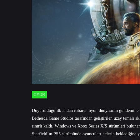
OYUN
Duyurulduğu ilk andan itibaren oyun dünyasının gündemine ot
Bethesda Game Studios tarafından geliştirilen uzay temalı a
sınırlı kaldı. Windows ve Xbox Series X/S sürümleri bulunan 
Starfield’ın PS5 sürümünde oyuncuları nelerin beklediğine 