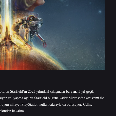
uran Starfield’ın 2023 yılındaki çıkışından bu yana 3 yıl geçti.
ksiyon rol yapma oyunu Starfield bugüne kadar Microsoft ekosistemi ile
oyun nihayet PlayStation kullanıcılarıyla da buluşuyor. Gelin,
yakından bakalım.