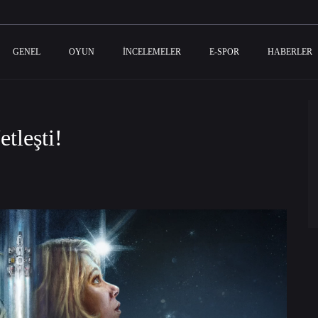
GENEL
OYUN
İNCELEMELER
E-SPOR
HABERLER
etleşti!