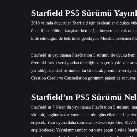
Starfield PS5 Sürümü Yayın
2018 yılında duyurulan Starfield için beklentiler oldukça yük
önemli bir bölümü karşılanırken beğenilmeyen pek çok nokta
kitle edindiğini de belirtmek gerekiyor. Merakla beklenen Pl
Starfield’ın yayınlanan PlayStation 5 sürümü ile oyunu he
üzere iki farklı versiyondan dilediğinizi seçerek yıldızlar ar
yer aldığı standart sürümden farklı olarak premium versiyo
Creation Credit ve Constellation görünüm paketi de sunuyor.
Starfield’ın PS5 Sürümü Nel
Starfield’ın 7 Nisan’da yayınlanan PlayStation 5 sürümü, t
sürümü, bugüne kadar yayınlanan tüm güncellemeleri içeriyor
erişecek. Yani oyuna daha sonradan eklenen içerikler, REV-8 k
erişilebilecek. Yayınlanmasından bu yana geçen 3 yılda Starf