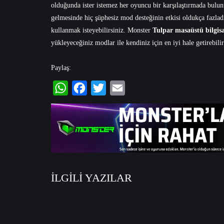
olduğunda ister istemez her oyuncu bir karşılaştırmada bulunur
gelmesinde hiç şüphesiz mod desteğinin etkisi oldukça fazlad
kullanmak isteyebilirsiniz. Monster
Tulpar masaüstü bilgis
yükleyeceğiniz modlar ile kendiniz için en iyi hale getirebilir
Paylaş:
WhatsApp
Facebook
Twitter
Email
İLGİLİ YAZILAR