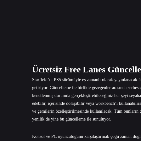
Ücretsiz Free Lanes Güncell
Starfield’ın PS5 sürümüyle eş zamanlı olarak yayınlanacak üc
getiriyor. Güncelleme ile birlikte gezegenler arasında serbe
kenetlenmiş durumda gerçekleştirebileceğiniz her şeyi seyaha
edebilir, içerisinde dolaşabilir veya workbench’i kullanabili
ve gemilerin özelleştirilmesinde kullanılacak. Tüm bunların d
yenilik de yine bu güncelleme ile sunuluyor.
Konsol ve PC oyunculuğunu karşılaştırmak çoğu zaman doğru