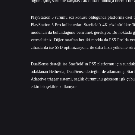
olgunlaşmış sürümle karşılaşacak olması oldukça önemli bir a
PlayStation 5 sürümü söz konusu olduğunda platforma özel t
PlayStation 5 Pro kullanıcıları Starfield’ı 4K çözünürlükt
modunun da bulunduğunu belirtmek gerekiyor. Bu noktada gör
vermelisiniz. Diğer taraftan her iki modda da PS5 Pro’da ye
cihazlarda ise SSD optimizasyonu ile daha hızlı yükleme sür
DualSense desteği ise Starfield’ın PS5 platformu için sund
odaklanan Bethesda, DualSense desteğini de atlamamış. Starfie
Adaptive trigger sistemi, sağlık durumunu gösteren ışık çubu
etkin bir şekilde kullanıyor.