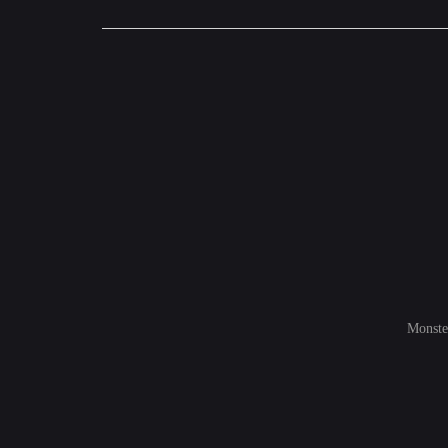
Monste