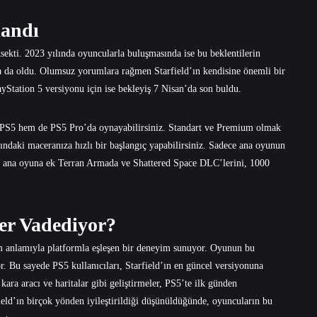
landı
sekti. 2023 yılında oyuncularla buluşmasında ise bu beklentilerin
 da oldu. Olumsuz yorumlara rağmen Starfield’ın kendisine önemli bir
ayStation 5 versiyonu için ise bekleyiş 7 Nisan’da son buldu.
m PS5 hem de PS5 Pro’da oynayabilirsiniz. Standart ve Premium olmak
asındaki maceranıza hızlı bir başlangıç yapabilirsiniz. Sadece ana oyunun
n, ana oyuna ek Terran Armada ve Shattered Space DLC’lerini, 1000
er Vadediyor?
am anlamıyla platformla eşleşen bir deneyim sunuyor. Oyunun bu
. Bu sayede PS5 kullanıcıları, Starfield’ın en güncel versiyonuna
ara aracı ve haritalar gibi geliştirmeler, PS5’te ilk günden
ield’ın birçok yönden iyileştirildiği düşünüldüğünde, oyuncuların bu