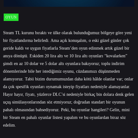
OYUN
Steam TL kurunu bıraktı ve ülke olarak bulunduğumuz bölgeye göre yeni
bir fiyatlandırma belirledi. Ama açık konuşalım, o eski güzel günler çok
geride kaldı ve uygun fiyatlarla Steam’den oyun edinmek artık güzel bir
anıya dönüştü. Eskiden 20 lira altı ve 10 lira altı oyunları “kovalarken”
şimdi en az 10 dolar ve 5 dolar altı oyunlara bakıyoruz; toplu indirim
dönemlerinde bile her istediğimiz oyunu, cüzdanımızı düşünmeden
alamıyoruz. Tabii bizim durumumuzdan daha kötü hâlde olanlar var; onlar
da çok spesifik oyunları oynamak isteyip fiyatları nedeniyle alamayanlar.
Hayır hayır, fiyatı, yüzlerce DLC’si nedeniyle birkaç bin dolara denk gelen
uçuş simülasyonlarından söz etmiyoruz; doğrudan standart bir oyunun
pahalı olmasından bahsediyoruz. Peki, bu oyunlar hangileri? Gelin, mini
bir Steam en pahalı oyunlar listesi yapalım ve bu oyunlardan biraz söz
edelim.