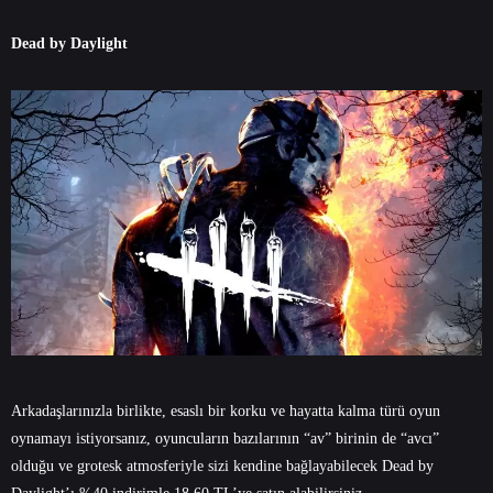
Dead by Daylight
Arkadaşlarınızla birlikte, esaslı bir korku ve hayatta kalma türü oyun
oynamayı istiyorsanız, oyuncuların bazılarının “av” birinin de “avcı”
olduğu ve grotesk atmosferiyle sizi kendine bağlayabilecek Dead by