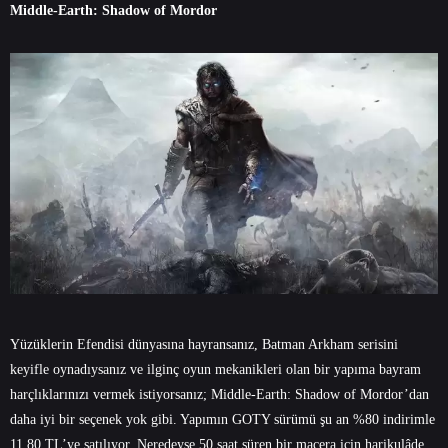
Middle-Earth: Shadow of Mordor
Yüzüklerin Efendisi dünyasına hayransanız, Batman Arkham serisini
keyifle oynadıysanız ve ilginç oyun mekanikleri olan bir yapıma bayram
harçlıklarınızı vermek istiyorsanız; Middle-Earth: Shadow of Mordor’dan
daha iyi bir seçenek yok gibi. Yapımın GOTY sürümü şu an %80 indirimle
11,80 TL’ye satılıyor. Neredeyse 50 saat süren bir macera için harikulâde