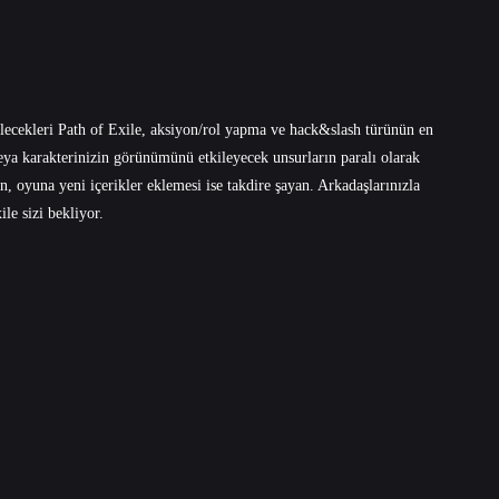
ilecekleri Path of Exile, aksiyon/rol yapma ve hack&slash türünün en
eya karakterinizin görünümünü etkileyecek unsurların paralı olarak
n, oyuna yeni içerikler eklemesi ise takdire şayan. Arkadaşlarınızla
ile sizi bekliyor.