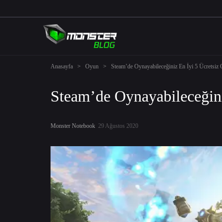
Anasayfa
>
Oyun
>
Steam’de Oynayabileceğiniz En İyi 5 Ücretsiz
Steam’de Oynayabileceğini
Monster Notebook
29 Ağustos 2020