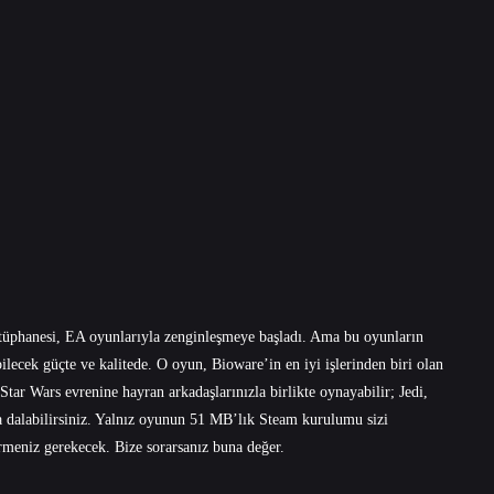
ütüphanesi, EA oyunlarıyla zenginleşmeye başladı. Ama bu oyunların
abilecek güçte ve kalitede. O oyun, Bioware’in en iyi işlerinden biri olan
ar Wars evrenine hayran arkadaşlarınızla birlikte oynayabilir; Jedi,
ara dalabilirsiniz. Yalnız oyunun 51 MB’lık Steam kurulumu sizi
irmeniz gerekecek. Bize sorarsanız buna değer.