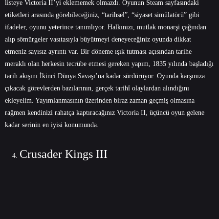
listeye Victoria II’yi eklememek olmazdı. Oyunun Steam sayfasındaki
etiketleri arasında görebileceğiniz, “tarihsel”, “siyaset simülatörü” gibi
ifadeler, oyunu yeterince tanımlıyor. Halkınızı, mutlak monarşi çağından
alıp sömürgeler vasıtasıyla büyütmeyi deneyeceğiniz oyunda dikkat
etmeniz sayısız ayrıntı var. Bir döneme ışık tutması açısından tarihe
meraklı olan herkesin tecrübe etmesi gereken yapım, 1835 yılında başladığı
tarih akışını İkinci Dünya Savaşı’na kadar sürdürüyor. Oyunda karşınıza
çıkacak görevlerden bazılarının, gerçek tarihî olaylardan alındığını
ekleyelim. Yayımlanmasının üzerinden biraz zaman geçmiş olmasına
rağmen kendinizi rahatça kaptıracağınız Victoria II, üçüncü oyun gelene
kadar serinin en iyisi konumunda.
Crusader Kings III