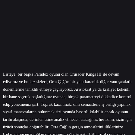
Listeye, bir başka Paradox oyunu olan Crusader Kings III ile devam
ediyoruz ve bu kez sizleri, Orta Çağ’ın bir yanı karanlık diğer yanı şatafatlı
dönemlerine tanıklık etmeye çağırıyoruz. Aristokrat ya da kraliyet kökenli
bir hane seçerek başladığınız oyunda, birçok parametreyi dikkatlice kontrol
edip yönetmeniz şart. Toprak kazanmak, dinî cemaatlerle iş birliği yapmak,
siyasî manevralarda bulunmak sizi oyunda başarılı kılabilir ancak oyunun
tarihî akışında, derinlemesine analiz etmeden atacağınız her adım, sizin için
üzücü sonuçlar doğurabilir. Orta Çağ’ın gergin atmosferini iliklerinize
kadar yaşamanızı sağlayacak yapımı beğenirseniz, hâlihazırda oynaması