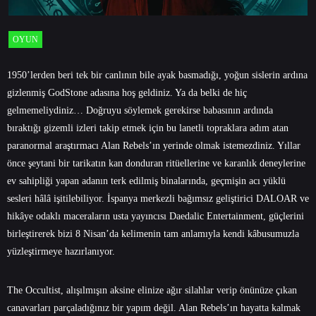
OYUN
1950’lerden beri tek bir canlının bile ayak basmadığı, yoğun sislerin ardına
gizlenmiş GodStone adasına hoş geldiniz. Ya da belki de hiç
gelmemeliydiniz… Doğruyu söylemek gerekirse babasının ardında
bıraktığı gizemli izleri takip etmek için bu lanetli topraklara adım atan
paranormal araştırmacı Alan Rebels’ın yerinde olmak istemezdiniz. Yıllar
önce şeytani bir tarikatın kan donduran ritüellerine ve karanlık deneylerine
ev sahipliği yapan adanın terk edilmiş binalarında, geçmişin acı yüklü
sesleri hâlâ işitilebiliyor. İspanya merkezli bağımsız geliştirici DALOAR ve
hikâye odaklı maceraların usta yayıncısı Daedalic Entertainment, güçlerini
birleştirerek bizi 8 Nisan’da kelimenin tam anlamıyla kendi kâbusumuzla
yüzleştirmeye hazırlanıyor.
The Occultist, alışılmışın aksine elinize ağır silahlar verip önünüze çıkan
canavarları parçaladığınız bir yapım değil. Alan Rebels’ın hayatta kalmak