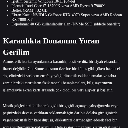
İşletim Sistemi: Windows 10/11 (64-bit)
İşlemci: Intel Core i7-13700K veya AMD Ryzen 9 7900X
Bellek (RAM): 32 GB
Ekran Kartı: NVIDIA GeForce RTX 4070 Super veya AMD Radeon
RX 7800 XT
Depolama: 40 GB kullanılabilir alan (NVMe SSD şiddetle önerilir)
Karanlıkta Donanımı Yoran
Gerilim
Atmosferik korku oyunlarında karanlık, basit ve düz bir siyah ekrandan
ibaret değildir. GodStone adasının üzerine bir kâbus gibi çöken hacimsel
sis, elinizdeki sarkacın etrafa yaydığı dinamik ışıklandırmalar ve tahta
zeminlerdeki çıtırtıların fizik tabanlı hesaplamaları, bilgisayarınızın
işlemcisiyle ekran kartı arasında çok ciddi bir veri alışverişi başlatır.
Mistik güçlerinizi kullanarak gizli bir geçidi açmaya çalıştığınızda veya
peşinizdeki devasa varlıktan saklanmak için dar bir dolaba girdiğinizde
yaşanacak ufak bir kare düşüşü, dikkatinizi darmadağın ederek feci bir
sonla yüzleşmenize yol açabilir. Hele ki görünmez varlıkların etrafınızda