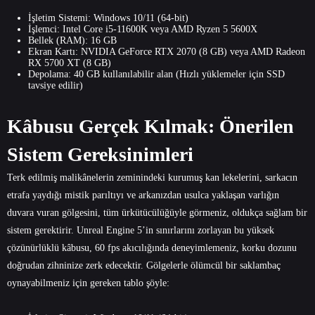
İşletim Sistemi: Windows 10/11 (64-bit)
İşlemci: Intel Core i5-11600K veya AMD Ryzen 5 5600X
Bellek (RAM): 16 GB
Ekran Kartı: NVIDIA GeForce RTX 2070 (8 GB) veya AMD Radeon
RX 5700 XT (8 GB)
Depolama: 40 GB kullanılabilir alan (Hızlı yüklemeler için SSD
tavsiye edilir)
Kâbusu Gerçek Kılmak: Önerilen
Sistem Gereksinimleri
Terk edilmiş malikânelerin zeminindeki kurumuş kan lekelerini, sarkacın
etrafa yaydığı mistik parıltıyı ve arkanızdan usulca yaklaşan varlığın
duvara vuran gölgesini, tüm ürkütücülüğüyle görmeniz, oldukça sağlam bir
sistem gerektirir. Unreal Engine 5’in sınırlarını zorlayan bu yüksek
çözünürlüklü kâbusu, 60 fps akıcılığında deneyimlemeniz, korku dozunu
doğrudan zihninize zerk edecektir. Gölgelerle ölümcül bir saklambaç
oynayabilmeniz için gereken tablo şöyle: