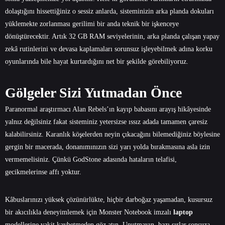
dolaştığını hissettiğiniz o sessiz anlarda, sisteminizin arka planda dokuları
yüklemekte zorlanması gerilimi bir anda teknik bir işkenceye
dönüştürecektir. Artık 32 GB RAM seviyelerinin, arka planda çalışan yapay
zekâ rutinlerini ve devasa kaplamaları sorunsuz işleyebilmek adına korku
oyunlarında bile hayat kurtardığını net bir şekilde görebiliyoruz.
Gölgeler Sizi Yutmadan Önce
Paranormal araştırmacı Alan Rebels’ın kayıp babasını arayış hikâyesinde
yalnız değilsiniz fakat sisteminiz yetersizse ıssız adada tamamen çaresiz
kalabilirsiniz. Karanlık köşelerden neyin çıkacağını bilemediğiniz böylesine
gergin bir macerada, donanımınızın sizi yarı yolda bırakmasına asla izin
vermemelisiniz. Çünkü GodStone adasında hataların telafisi,
gecikmelerinse affı yoktur.
Kâbuslarınızı yüksek çözünürlükte, hiçbir darboğaz yaşamadan, kusursuz
bir akıcılıkla deneyimlemek için
Monster Notebook
imzalı
laptop
modellerine vakit kaybetmeden göz atın. Unutmayın, bazı sırlar sonsuza