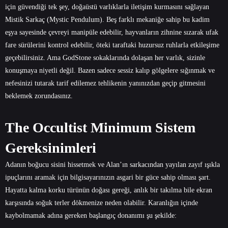
için güvendiği tek şey, doğaüstü varlıklarla iletişim kurmasını sağlayan
Mistik Sarkaç (Mystic Pendulum). Beş farklı mekaniğe sahip bu kadim
eşya sayesinde çevreyi manipüle edebilir, hayvanların zihnine sızarak ufak
fare sürülerini kontrol edebilir, öteki taraftaki huzursuz ruhlarla etkileşime
geçebilirsiniz. Ama GodStone sokaklarında dolaşan her varlık, sizinle
konuşmaya niyetli değil. Bazen sadece sessiz kalıp gölgelere sığınmak ve
nefesinizi tutarak tarif edilemez tehlikenin yanınızdan geçip gitmesini
beklemek zorundasınız.
The Occultist Minimum Sistem
Gereksinimleri
Adanın boğucu sisini hissetmek ve Alan’ın sarkacından yayılan zayıf ışıkla
ipuçlarını aramak için bilgisayarınızın asgari bir güce sahip olması şart.
Hayatta kalma korku türünün doğası gereği, anlık bir takılma bile ekran
karşısında soğuk terler dökmenize neden olabilir. Karanlığın içinde
kaybolmamak adına gereken başlangıç donanımı şu şekilde: