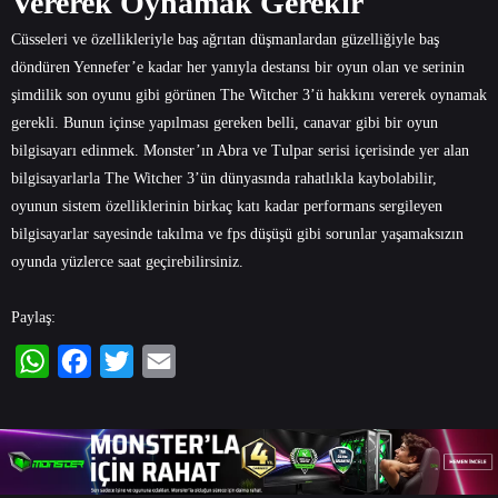
Vererek Oynamak Gerekir
Cüsseleri ve özellikleriyle baş ağrıtan düşmanlardan güzelliğiyle baş
döndüren Yennefer’e kadar her yanıyla destansı bir oyun olan ve serinin
şimdilik son oyunu gibi görünen The Witcher 3’ü hakkını vererek oynamak
gerekli. Bunun içinse yapılması gereken belli, canavar gibi bir oyun
bilgisayarı edinmek. Monster’ın Abra ve Tulpar serisi içerisinde yer alan
bilgisayarlarla The Witcher 3’ün dünyasında rahatlıkla kaybolabilir,
oyunun sistem özelliklerinin birkaç katı kadar performans sergileyen
bilgisayarlar sayesinde takılma ve fps düşüşü gibi sorunlar yaşamaksızın
oyunda yüzlerce saat geçirebilirsiniz.
Paylaş:
WhatsApp
Facebook
Twitter
Email