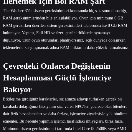
İlerlemek İçin Bol RAM Şart
The Witcher 3’ün sistem gereksinimleri konusunda hiç şakasının olmadığı,
RAM gereksinimlerinden bile anlaşılabiliyor. Oyun için minimum 6 GB
RAM gerekirken önerilen sistem gereksinimleri tablosunda ise 8 GB RAM
bulunuyor. Yapımı, Full HD ve üzeri çözünürlüklerde oynamayı
düşünüyor, uzun oyun oturumları planlıyorsanız, açık dünyada dolaşırken
teklemelerle karşılaşmamak adına RAM miktarını daha yüksek tutmalısınız.
Çevredeki Onlarca Değişkenin
Hesaplanması Güçlü İşlemciye
Bakıyor
Etkileşime girdiğiniz karakterler, siz atınıza atlayıp turlarken gerçek bir
kasabada dolaştığınız hissiyatını size veren NPC’ler, çevrede olan bitenlere
dair fizik hesaplamaları ve daha fazlası, işlemciye ziyadesiyle yük bindiren
etmenler. Bu nedenle yapımın işlemci tarafındaki ihtiyaçları, biraz fazla.
Minimum sistem gereksinimleri tarafında Intel Core i5-2500K veya AMD