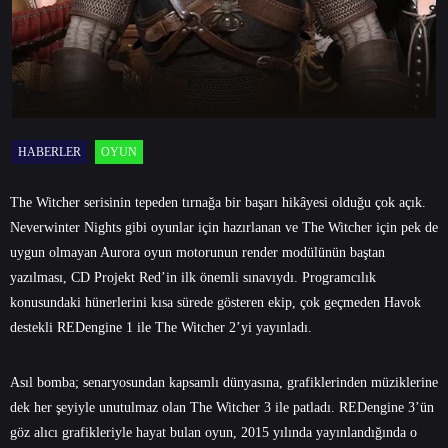
HABERLER
OYUN
The Witcher serisinin tepeden tırnağa bir başarı hikâyesi olduğu çok açık.
Neverwinter Nights gibi oyunlar için hazırlanan ve The Witcher için pek de
uygun olmayan Aurora oyun motorunun render modülünün baştan
yazılması, CD Projekt Red’in ilk önemli sınavıydı. Programcılık
konusundaki hünerlerini kısa sürede gösteren ekip, çok geçmeden Havok
destekli REDengine 1 ile The Witcher 2’yi yayınladı.
Asıl bomba; senaryosundan kapsamlı dünyasına, grafiklerinden müziklerine
dek her şeyiyle unutulmaz olan The Witcher 3 ile patladı. REDengine 3’ün
göz alıcı grafikleriyle hayat bulan oyun, 2015 yılında yayınlandığında o