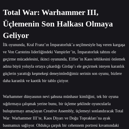
Total War: Warhammer III,
Üçlemenin Son Halkası Olmaya
Geliyor
İlk oyununda, Kral Franz’ın İmparatorluk’a seçilmesiyle baş veren kargaşa
ve Von Carsteins liderliğindeki Vampirler’in, İmparatorluk tahtını ele
geçirme mücadelesini, ikinci oyununda, Elfler’in Kaos tehlikesini önlemek
adına büyü yoluyla ortaya çıkardığı Girdap’ı ele geçirmek isteyen karanlık
güçlerin yarattığı keşmekeşi deneyimlediğimiz serinin son oyunu, bizlere
daha karanlık ve kaotik bir tablo çiziyor.
Warhammer dünyasının nevi şahsına münhasır kimliğini, tek bir oyuna
sığdırmaya çalışmak yerine bunu, bir üçleme şeklinde oyuncularla
buluşturmayı amaçlayan Creative Assembly, üçlemeyi sonlandıracak Total
War: Warhammer III’te, Kaos Diyarı ve Doğu Toprakları’na ayak
basmamızı sağlıyor. Oldukça çarpık bir cehennem portresi kıvamındaki