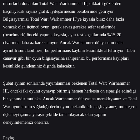
unsurlarla donatılan Total War: Warhammer III, dikkatli gözlerden
kaçmayacak sayısız grafik iyileştirmesini beraberinde getiriyor.
Bilgisayarınızı Total War: Warhammer II’ye kıyasla biraz daha fazla
yoracak olan üçüncü oyun, gerek savaş gerekse sefer testlerinde
(benchmark) önceki yapıma kıyasla, aynı test koşullarında %15-20
civarında daha az kare sunuyor. Ancak Warhammer dünyasının daha
ayrıntılı sunulabilmesi, bu performans kaybını kesinlikle affettiriyor. Tabii
canavar gibi bir oyun bilgisayarına sahipseniz, bu performans kayıpları
kesinlikle gündeminiz dışında kalacaktır.
Şubat ayının sonlarında yayımlanması beklenen Total War: Warhammer
III, önceki iki oyunu oynayıp bitirmiş hemen herkesin ön siparişle edindiği
bir yapımdır mutlaka. Ancak Warhammer dünyasına meraklıysanız ve Total
War oyunlarının sağladığı derin oyun mekaniklerine aşinaysanız, muhteşem
üçlemeyi şanına yaraşır şekilde tamamlayacak olan yapımı
deneyimlemenizi öneririz.
Paylaş: