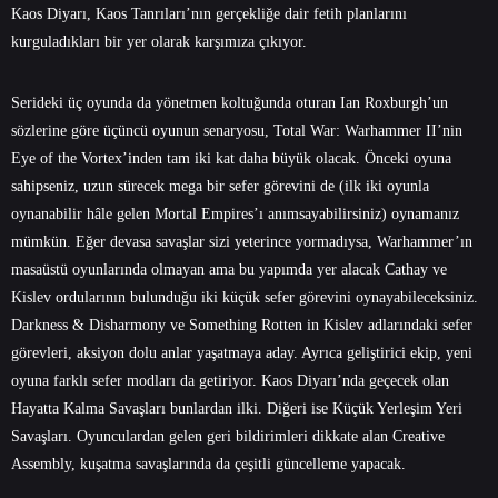
Kaos Diyarı, Kaos Tanrıları’nın gerçekliğe dair fetih planlarını
kurguladıkları bir yer olarak karşımıza çıkıyor.
Serideki üç oyunda da yönetmen koltuğunda oturan Ian Roxburgh’un
sözlerine göre üçüncü oyunun senaryosu, Total War: Warhammer II’nin
Eye of the Vortex’inden tam iki kat daha büyük olacak. Önceki oyuna
sahipseniz, uzun sürecek mega bir sefer görevini de (ilk iki oyunla
oynanabilir hâle gelen Mortal Empires’ı anımsayabilirsiniz) oynamanız
mümkün. Eğer devasa savaşlar sizi yeterince yormadıysa, Warhammer’ın
masaüstü oyunlarında olmayan ama bu yapımda yer alacak Cathay ve
Kislev ordularının bulunduğu iki küçük sefer görevini oynayabileceksiniz.
Darkness & Disharmony ve Something Rotten in Kislev adlarındaki sefer
görevleri, aksiyon dolu anlar yaşatmaya aday. Ayrıca geliştirici ekip, yeni
oyuna farklı sefer modları da getiriyor. Kaos Diyarı’nda geçecek olan
Hayatta Kalma Savaşları bunlardan ilki. Diğeri ise Küçük Yerleşim Yeri
Savaşları. Oyunculardan gelen geri bildirimleri dikkate alan Creative
Assembly, kuşatma savaşlarında da çeşitli güncelleme yapacak.