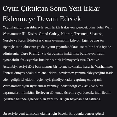
Oyun Çıktıktan Sonra Yeni Irklar
Eklenmeye Devam Edecek
Yayımlandığı gün itibarıyla yedi farklı fraksiyon içerecek olan Total War:
Warhammer III; Kislev, Grand Cathay, Khorne, Tzeentch, Slaanesh,
Nurgle ve Kaos İblisleri ırklarını oynanabilir kılıyor. Eğer oyunu ön
siparişle satın alırsanız ya da oyunu yayımlandıktan sonra bir hafta içinde
edinirseniz, Ogre Krallığı’yla da oynama imkânınız bulunuyor. Tabii
oynanabilir fraksiyonlar bunlarla sınırlı kalmayacak zira Creative
Assembly, seriyi dört başı mamur bir forma sokmakta kararlı. Warhammer
Fantezi dünyasındaki tüm ana ırkları, peyderpey yapıma ekleyeceğini ifade
eden geliştirici ekibin, üçlemeyi, şimdiye kadar yapılmış en başarılı
Warhammer oyun uyarlaması yapmayı hedeflediği çok açık ve bunu
başarmaları mümkün. İlerleyen dönemde ücretli veya ücretsiz indirilebilir
içerikler hâlinde gelecek olan yeni ırklar için heyecan had safhada.
Bu seriyle yeni tanışacak olanlar için önceki iki oyunla benzer görsel