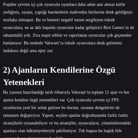
Popüler çevrim içi çok oyunculu oyunlara daha adım atar atmaz küfür
yediğiniz, oyunu, yaptığı hareketlerle mahveden birilerine denk geldiğiniz
mutlaka olmuştur. Bu ve benzeri negatif tutum sergileyen toksik
oyunculara, en az aklı başında oyuncular kadar geliştirici Riot Games’in de
tahammülü yok. Zira tespit edilen ve raporlanan oyuncular çok geçmeden
banlanıyor. Bu nedenle Valorant’ta toksik oyunculara denk gelmeniz
imkânsız değil ama epey zor.
2) Ajanların Kendilerine Özgü
Yetenekleri
Bu yazının hazırlandığı tarih itibarıyla Valorant’ta toplam 12 ajan ve her
ajanın kendine özgü yetenekleri var. Çok oyunculu çevrim içi FPS
oyunlarına yeni bir soluk getiren bu durum, oyunun dengelerini de
tamamen değiştiriyor. Yapım, seçilen ajanlar doğrultusunda farklı farklı
stratejilerle oynanabiliyor ve bu stratejiler, oyuncuların, yönetimlerindeki
ajanlara olan hâkimiyetleriyle şekilleniyor. Tek başına bu başlık bile