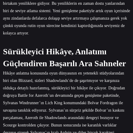
birtakım yeniliklere gidiyor. Bu yeniliklerin en zaman dostu yanlarından
biri de seviye atlama sistemi. Yeni genişleme paketiyle artık oyun içerisinde
aynı zindanlarda defalarca dolaşıp seviye artırmaya çalışmanıza gerek yok
çünkü oyunda rutin oyun sürecine kendinizi kaptırdığınızda seviyeniz de
kolayca artıyor.
Sürükleyici Hikâye, Anlatımı
Güçlendiren Başarılı Ara Sahneler
Hikâye anlatma konusunda oyun dünyasının en yetenekli stüdyolarından
biri olan Blizzard, sizleri Shadowlands’de de şaşırtmıyor ve karşınıza
oldukça detaylı hazırlanmış, sürükleyici bir hikâye ile çıkıyor. Doğrudan
doğruya Battle for Azeroth’un devamında geçen genişleme paketinde,
Sylvanas Windrunner’ın Lich King konumundaki Bolvar Fordragon ile
savaşına tanıklık ediyoruz. Sylvanas’ın sürpriz şekilde Bolvar’ın kaskını
parçalaması, Azeroth ile Shadowlands arasındaki dengeyi bozuyor ve
Scourge kontrolden çıkıyor. Bunun sonucunda ise karanlık varlıklar
devreye girerek Sylvanas’ın kralı Arduin ve diğer birçok karakteri