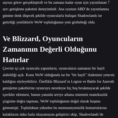
sayısız görev gerçekleştirdi ve bu zamana kadar oyun için yayımlanan 7
ayrı genişleme paketini deneyimledi. Ana oyunun ABD’de yayımlanma
gününe denk düşecek şekilde oyuncularla buluşan Shadowlands ise
getirdiği yeniliklerle WoW topluluğunun yeni gözbebeği oldu.
Ve Blizzard, Oyuncuların
Zamanının Değerli Olduğunu
Hatırlar
Çevrim içi çok oyunculu yapımların, oyuncuların zamanını bir hayli
alabildiği açık. Konu WoW olduğunda ise bu “bir hayli” ifadesinin yetersiz
kaldığını söyleyebiliriz. Özellikle Blizzard’ın Legion ve Battle for Azeroth
genişleme paketlerine oyuncuyu neredeyse hiç boş bırakmayacak şekilde
içerikler eklemesi, bunun yanında seviye atlama sistemini mantıksızlık
çizgisine doğru taşıması, WoW topluluğunun doğal olarak hoşuna
gitmemişti. Topluluktan yükselen bu memnuniyetsizlik homurtularına
kulaklarını daha fazla tıkayamayan geliştirici ekip, Shadowlands’de