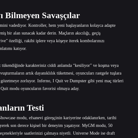
ı Bilmeyen Savaşçılar
ini vadediyor. Kontroller, hem yeni başlayanların kolayca adapte
eniş bir alan sunacak kadar derin. Maçların akıcılığı, geçiş
ve” özelliği, rakibi iplere veya köşeye iterek kombolarınızı
nlatımı katıyor.
ız tükendiğinde karakteriniz ciddi anlamda “kesiliyor” ve koşma veya
uşturmaların artık dayanıklılık tüketmesi, oyuncuları rastgele tuşlara
 gözetmeye zorluyor. Inferno, I Quit ve Dumpster gibi yeni maç türleri
e I Quit modu oyuncuların favorisi olmaya aday.
nların Testi
howcase modu, efsanevi güreşçinin kariyerine odaklanırken, tarihi
leyerek son derece kişisel bir deneyim yaşatıyor. MyGM modu, 50
seçenekleriyle saatlerinizi çalmaya niyetli. Universe Mode ise draft