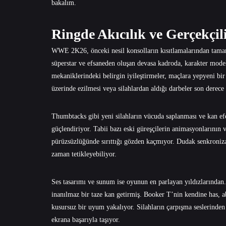
bakalım.
Ringde Akıcılık ve Gerçekçil
WWE 2K26, önceki nesil konsolların kısıtlamalarından tamam
süperstar ve efsaneden oluşan devasa kadroda, karakter model
mekaniklerindeki belirgin iyileştirmeler, maçlara yepyeni bi
üzerinde ezilmesi veya silahlardan aldığı darbeler son derece 
Thumbtacks gibi yeni silahların vücuda saplanması ve kan efe
güçlendiriyor. Tabii bazı eski güreşçilerin animasyonlarının
pürüzsüzlüğünde sırıttığı gözden kaçmıyor. Dudak senkroniza
zaman tetikleyebiliyor.
Ses tasarımı ve sunum ise oyunun en parlayan yıldızlarında
inanılmaz bir taze kan getirmiş. Booker T’nin kendine has, 
kusursuz bir uyum yakalıyor. Silahların çarpışma seslerinden
ekrana başarıyla taşıyor.