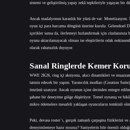
sistemi ve geliştirilmiş yapay zekâ tepkileriyle yaşayan bir dü
Ancak madalyonun karanlık bir yüzü de var: Monetizasyon.
oyun içi para harcama döngüsü üzerine kurulu. Geleneksel DLC
içerikler sunsa da, ilerlemeyi hızlandırmak için cüzdanınıza 
oyuna aktarılamayacak olması ise eleştirilerin odak noktasın
olarak rahatsızlık duyuyor.
Sanal Ringlerde Kemer Kor
WWE 2K26, ring içi aksiyonu, akıcı dinamikleri ve muazzam i
tatmin edecek bir yapım. Yaratıcılık modları (Creation Suite
ömrünü uzatıyor. Ancak oyunun içine derinden entegre edilmi
şahane bir deneyime gölge düşürüyor. Temel oynanış ve hikây
mikro ödemelere mesafeli yaklaşan oyuncuların temkinli olm
Peki, devasa roster’ı, gerçek zamanlı çarpışma fiziklerini ve 
deneyimlemeye hazır mısınız? Saniyelerin bile önemli olduğ