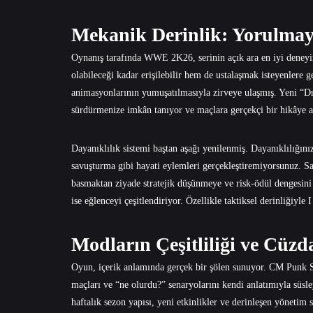
Mekanik Derinlik: Yorulmay
Oynanış tarafında WWE 2K26, serinin açık ara en iyi deneyim
olabileceği kadar erişilebilir hem de ustalaşmak isteyenlere g
animasyonlarının yumuşatılmasıyla zirveye ulaşmış. Yeni “Dri
sürdürmenize imkân tanıyor ve maçlara gerçekçi bir hikâye a
Dayanıklılık sistemi baştan aşağı yenilenmiş. Dayanıklılığın
savuşturma gibi hayati eylemleri gerçekleştiremiyorsunuz. Sav
basmaktan ziyade stratejik düşünmeye ve risk-ödül dengesini
ise eğlenceyi çeşitlendiriyor. Özellikle taktiksel derinliğiyl
Modların Çeşitliliği ve Cüzda
Oyun, içerik anlamında gerçek bir şölen sunuyor. CM Punk S
maçları ve “ne olurdu?” senaryolarını kendi anlatımıyla süs
haftalık sezon yapısı, yeni etkinlikler ve derinleşen yönetim 