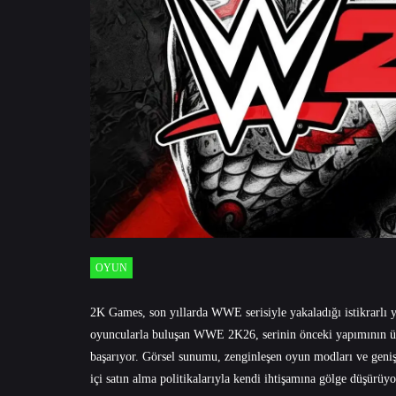
OYUN
2K Games, son yıllarda WWE serisiyle yakaladığı istikrarlı
oyuncularla buluşan WWE 2K26, serinin önceki yapımının üze
başarıyor. Görsel sunumu, zenginleşen oyun modları ve geniş
içi satın alma politikalarıyla kendi ihtişamına gölge düşürüyo