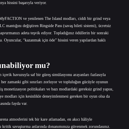
nya hissini başarıyla veriyor.
 MyFACTION ve yenilenen The Island modları, ciddi bir grind veya
 mantığını değiştiren Ringside Pass (savaş bileti sistemi), ücretsiz
başvurmanızı adeta teşvik ediyor. Topladığınız ödüllerin bir sonraki
da. Oyuncular, “kazanmak için öde” hissini veren yapılardan haklı
unabiliyor mu?
çerik havuzuyla saf bir güreş simülasyonu arayanları fazlasıyla
) her zamanki gibi sınırları zorluyor ve topluluğun gücüyle oyunun
ş monetizasyon politikaları ve bazı modlardaki gereksiz grind yapısı,
e modları için kesinlikle deneyimlenmesi gereken bir oyun olsa da
asında fayda var.
arena atmosferini tek bir kare atlamadan, en akıcı hâliyle
u kritik savuşturma anlarında donanımınıza güvenmek zorundasınız.