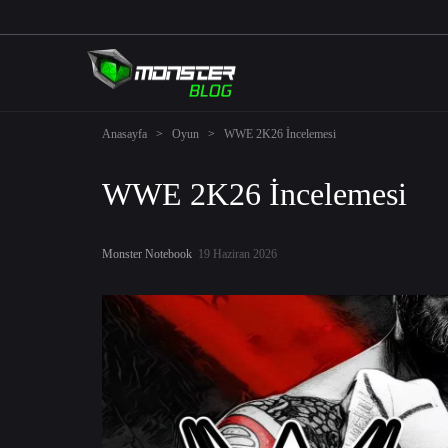
Anasayfa
>
Oyun
>
WWE 2K26 İncelemesi
WWE 2K26 İncelemesi
Monster Notebook
19 Haziran 2026