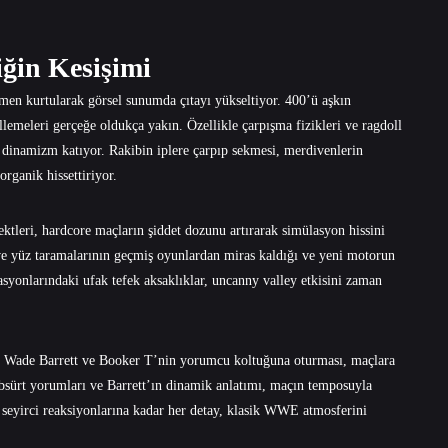
iğin Kesişimi
en kurtularak görsel sunumda çıtayı yükseltiyor. 400’ü aşkın
lemeleri gerçeğe oldukça yakın. Özellikle çarpışma fizikleri ve ragdoll
r dinamizm katıyor. Rakibin iplere çarpıp sekmesi, merdivenlerin
organik hissettiriyor.
ktleri, hardcore maçların şiddet dozunu artırarak simülasyon hissini
 ve yüz taramalarının geçmiş oyunlardan miras kaldığı ve yeni motorun
syonlarındaki ufak tefek aksaklıklar, uncanny valley etkisini zaman
n. Wade Barrett ve Booker T’nin yorumcu koltuğuna oturması, maçlara
absürt yorumları ve Barrett’ın dinamik anlatımı, maçın temposuyla
 seyirci reaksiyonlarına kadar her detay, klasik WWE atmosferini