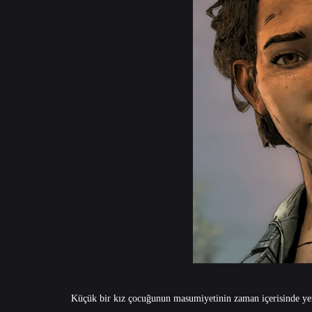
Küçük bir kız çocuğunun masumiyetinin zaman içerisinde yer