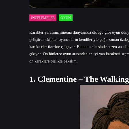
İNCELEMELER
OYUN
Karakter yaratımı, sinema dünyasında olduğu gibi oyun dünya
geliştiren ekipler, oyuncuların kendileriyle çoğu zaman özdeş
karakterler üzerine çalışıyor. Bunun neticesinde bazen ana ka
çıkıyor. On binlerce oyun arasından en iyi yan karakteri seç
on karaktere birlikte bakalım.
1. Clementine – The Walking