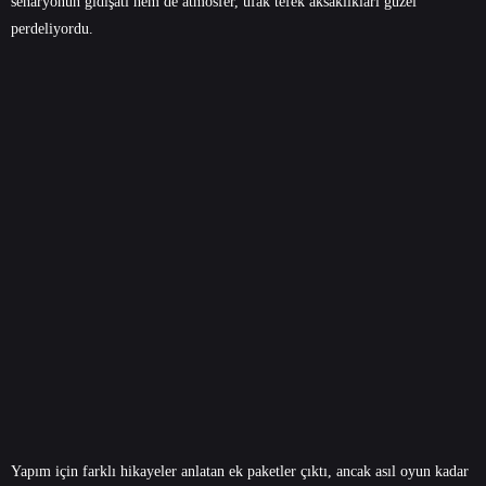
senaryonun gidişatı hem de atmosfer, ufak tefek aksaklıkları güzel
perdeliyordu.
Yapım için farklı hikayeler anlatan ek paketler çıktı, ancak asıl oyun kadar