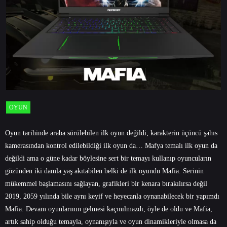
OYUN
Oyun tarihinde araba sürülebilen ilk oyun değildi; karakterin üçüncü şahıs
kamerasından kontrol edilebildiği ilk oyun da… Mafya temalı ilk oyun da
değildi ama o güne kadar böylesine sert bir temayı kullanıp oyuncuların
gözünden iki damla yaş akıtabilen belki de ilk oyundu Mafia. Serinin
mükemmel başlamasını sağlayan, grafikleri bir kenara bırakılırsa değil
2019, 2059 yılında bile aynı keyif ve heyecanla oynanabilecek bir yapımdı
Mafia. Devam oyunlarının gelmesi kaçınılmazdı, öyle de oldu ve Mafia,
artık sahip olduğu temayla, oynanışıyla ve oyun dinamikleriyle olmasa da