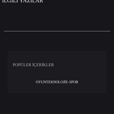
İLGİLİ YAZILAR
POPÜLER İÇERİKLER
OYUN
TEKNOLOJİ
E-SPOR