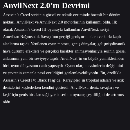
AnvilNext 2.0’ın Devrimi
Assassin’s Creed serisinin görsel ve teknik evriminde önemli bir dönüm
noktası, AnvilNext ve AnvilNext 2.0 motorlarının kullanımı oldu. İlk
olarak Assassin’s Creed III oyunuyla kullanılan AnvilNext, seriyi,
Amerikan Bağımsızlık Savaşı’nın geçtiği geniş ormanlara ve karla kaplı
alanlarına taşıdı. Yenilenen oyun motoru, geniş dünyalar, gelişmiş/dinamik
hava durumu efektleri ve gerçekçi karakter animasyonlarıyla serinin görsel
anlatımını yeni bir seviyeye taşıdı. AnvilNext’in en büyük yeniliklerinden
biri, oyun dünyasının canlı yapısıydı. Oyuncular, mevsimlerin değişimini
ve çevrenin zamanla nasıl evrildiğini gözlemleyebiliyordu. Bu, özellikle
Assassin’s Creed IV: Black Flag’de, Karayipler’in tropikal adaları ve açık
denizlerini keşfederken kendini gösterdi. AnvilNext, deniz savaşları ve
keşif için geniş bir alan sağlayarak serinin oynanış çeşitliliğini de artırmış
oldu.