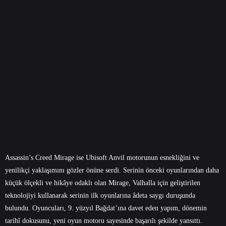
Assassin’s Creed Mirage ise Ubisoft Anvil motorunun esnekliğini ve
yenilikçi yaklaşımını gözler önüne serdi. Serinin önceki oyunlarından daha
küçük ölçekli ve hikâye odaklı olan Mirage, Valhalla için geliştirilen
teknolojiyi kullanarak serinin ilk oyunlarına âdeta saygı duruşunda
bulundu. Oyuncuları, 9. yüzyıl Bağdat’ına davet eden yapım, dönemin
tarihî dokusunu, yeni oyun motoru sayesinde başarılı şekilde yansıttı.