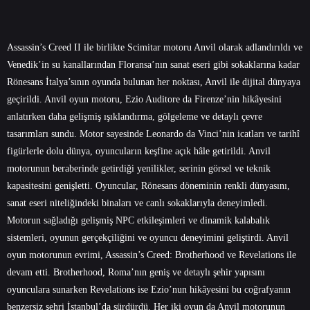
Assassin’s Creed II ile birlikte Scimitar motoru Anvil olarak adlandırıldı ve
Venedik’in su kanallarından Floransa’nın sanat eseri gibi sokaklarına kadar
Rönesans İtalya’sının oyunda bulunan her noktası, Anvil ile dijital dünyaya
geçirildi. Anvil oyun motoru, Ezio Auditore da Firenze’nin hikâyesini
anlatırken daha gelişmiş ışıklandırma, gölgeleme ve detaylı çevre
tasarımları sundu. Motor sayesinde Leonardo da Vinci’nin icatları ve tarihî
figürlerle dolu dünya, oyuncuların keşfine açık hâle getirildi. Anvil
motorunun beraberinde getirdiği yenilikler, serinin görsel ve teknik
kapasitesini genişletti. Oyuncular, Rönesans döneminin renkli dünyasını,
sanat eseri niteliğindeki binaları ve canlı sokaklarıyla deneyimledi.
Motorun sağladığı gelişmiş NPC etkileşimleri ve dinamik kalabalık
sistemleri, oyunun gerçekçiliğini ve oyuncu deneyimini geliştirdi. Anvil
oyun motorunun evrimi, Assassin’s Creed: Brotherhood ve Revelations ile
devam etti. Brotherhood, Roma’nın geniş ve detaylı şehir yapısını
oyunculara sunarken Revelations ise Ezio’nun hikâyesini bu coğrafyanın
benzersiz şehri İstanbul’da sürdürdü. Her iki oyun da Anvil motorunun