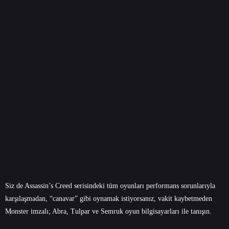
Siz de Assassin’s Creed serisindeki tüm oyunları performans sorunlarıyla
karşılaşmadan, “canavar” gibi oynamak istiyorsanız, vakit kaybetmeden
Monster imzalı;
Abra
,
Tulpar
ve
Semruk
oyun bilgisayarları ile tanışın.