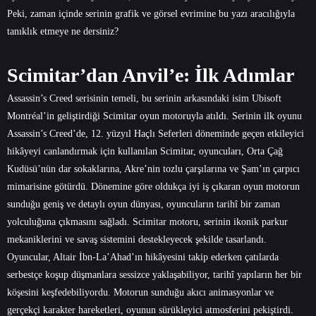
Peki, zaman içinde serinin grafik ve görsel evrimine bu yazı aracılığıyla
tanıklık etmeye ne dersiniz?
Scimitar’dan Anvil’e: İlk Adımlar
Assassin’s Creed serisinin temeli, bu serinin arkasındaki isim Ubisoft
Montréal’in geliştirdiği Scimitar oyun motoruyla atıldı. Serinin ilk oyunu
Assassin’s Creed’de, 12. yüzyıl Haçlı Seferleri döneminde geçen etkileyici
hikâyeyi canlandırmak için kullanılan Scimitar, oyuncuları, Orta Çağ
Kudüsü’nün dar sokaklarına, Akre’nin tozlu çarşılarına ve Şam’ın çarpıcı
mimarisine götürdü. Dönemine göre oldukça iyi iş çıkaran oyun motorun
sunduğu geniş ve detaylı oyun dünyası, oyuncuların tarihî bir zaman
yolculuğuna çıkmasını sağladı. Scimitar motoru, serinin ikonik parkur
mekaniklerini ve savaş sistemini destekleyecek şekilde tasarlandı.
Oyuncular, Altair İbn-La’Ahad’ın hikâyesini takip ederken çatılarda
serbestçe koşup düşmanlara sessizce yaklaşabiliyor, tarihî yapıların her bir
köşesini keşfedebiliyordu. Motorun sunduğu akıcı animasyonlar ve
gerçekçi karakter hareketleri, oyunun sürükleyici atmosferini pekiştirdi.