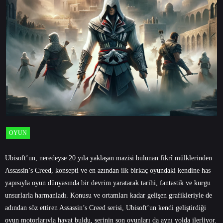
OYUN
Ubisoft’un, neredeyse 20 yıla yaklaşan mazisi bulunan fikrî mülklerinden
Assassin’s Creed, konsepti ve en azından ilk birkaç oyundaki kendine has
yapısıyla oyun dünyasında bir devrim yaratarak tarihi, fantastik ve kurgu
unsurlarla harmanladı. Konusu ve ortamları kadar gelişen grafikleriyle de
adından söz ettiren Assassin’s Creed serisi, Ubisoft’un kendi geliştirdiği
oyun motorlarıyla hayat buldu, serinin son oyunları da aynı yolda ilerliyor.