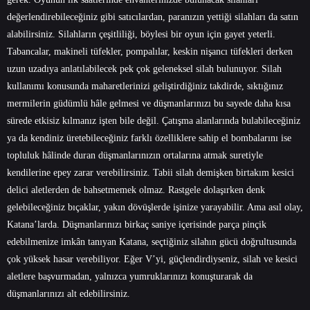
değerlendirebileceğiniz gibi satıcılardan, paranızın yettiği silahları da satın
alabilirsiniz. Silahların çeşitliliği, böylesi bir oyun için gayet yeterli.
Tabancalar, makineli tüfekler, pompalılar, keskin nişancı tüfekleri derken
uzun uzadıya anlatılabilecek pek çok geleneksel silah bulunuyor. Silah
kullanımı konusunda maharetlerinizi geliştirdiğiniz takdirde, sıktığınız
mermilerin güdümlü hâle gelmesi ve düşmanlarınızı bu sayede daha kısa
sürede etkisiz kılmanız işten bile değil. Çatışma alanlarında bulabileceğiniz
ya da kendiniz üretebileceğiniz farklı özelliklere sahip el bombalarını ise
topluluk hâlinde duran düşmanlarınızın ortalarına atmak suretiyle
kendilerine epey zarar verebilirsiniz. Tabii silah demişken birtakım kesici
delici aletlerden de bahsetmemek olmaz. Rastgele dolaşırken denk
gelebileceğiniz bıçaklar, yakın dövüşlerde işinize yarayabilir. Ama asıl olay,
Katana’larda. Düşmanlarınızı birkaç saniye içerisinde parça pinçik
edebilmenize imkân tanıyan Katana, seçtiğiniz silahın gücü doğrultusunda
çok yüksek hasar verebiliyor. Eğer V’yi, güçlendirdiyseniz, silah ve kesici
aletlere başvurmadan, yalnızca yumruklarınızı konuşturarak da
düşmanlarınızı alt edebilirsiniz.