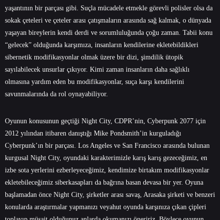
yaşantının bir parçası gibi. Suçla mücadele etmekle görevli polisler olsa da
sokak çeteleri ve çeteler arası çatışmaların arasında sağ kalmak, o dünyada
yaşayan bireylerin kendi derdi ve sorumluluğunda çoğu zaman. Tabii konu
“gelecek” olduğunda karşımıza, insanların kendilerine ekletebildikleri
sibernetik modifikasyonlar olmak üzere bir dizi, şimdilik ütopik
sayılabilecek unsurlar çıkıyor. Kimi zaman insanların daha sağlıklı
olmasına yardım eden bu modifikasyonlar, suça karşı kendilerini
savunmalarında da rol oynayabiliyor.
Oyunun konusunun geçtiği Night City, CDPR’nin, Cyberpunk 2077 için
2012 yılından itibaren danıştığı Mike Pondsmith’in kurguladığı
Cyberpunk’ın bir parçası. Los Angeles ve San Francisco arasında bulunan
kurgusal Night City, oyundaki karakterimizle karış karış gezeceğimiz, en
izbe sota yerlerini ezberleyeceğimiz, kendimize birtakım modifikasyonlar
ekletebileceğimiz siberkasapları da bağrına basan devasa bir yer. Oyuna
başlamadan önce Night City, şirketler arası savaş, Arasaka şirketi ve benzeri
konularda araştırmalar yapmanızı veyahut oyunda karşınıza çıkan çipleri
toplayıp müsait olduğunuz anlarda okumanızı öneririz. Böylece oyunun