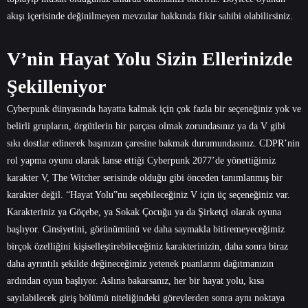
akışı içerisinde değinilmeyen mevzular hakkında fikir sahibi olabilirsiniz.
V’nin Hayat Yolu Sizin Ellerinizde
Şekilleniyor
Cyberpunk dünyasında hayatta kalmak için çok fazla bir seçeneğiniz yok ve
belirli grupların, örgütlerin bir parçası olmak zorundasınız ya da V gibi
sıkı dostlar edinerek başınızın çaresine bakmak durumundasınız. CDPR’nin
rol yapma oyunu olarak lanse ettiği Cyberpunk 2077’de yönettiğimiz
karakter V, The Witcher serisinde olduğu gibi önceden tanımlanmış bir
karakter değil. “Hayat Yolu”nu seçebileceğiniz V için üç seçeneğiniz var.
Karakteriniz ya Göçebe, ya Sokak Çocuğu ya da Şirketçi olarak oyuna
başlıyor. Cinsiyetini, görünümünü ve daha saymakla bitiremeyeceğimiz
birçok özelliğini kişiselleştirebileceğiniz karakterinizin, daha sonra biraz
daha ayrıntılı şekilde değineceğimiz yetenek puanlarını dağıtmanızın
ardından oyun başlıyor. Aslına bakarsanız, her bir hayat yolu, kısa
sayılabilecek giriş bölümü niteliğindeki görevlerden sonra aynı noktaya