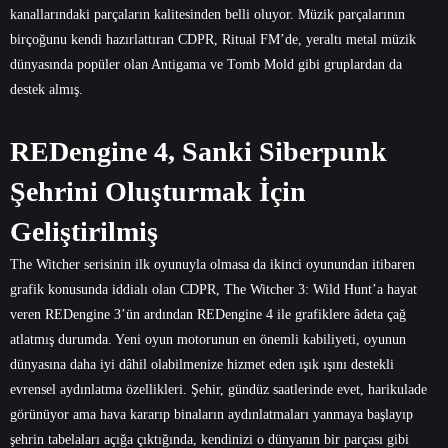
kanallarındaki parçaların kalitesinden belli oluyor. Müzik parçalarının
birçoğunu kendi hazırlattıran CDPR, Ritual FM’de, yeraltı metal müzik
dünyasında popüler olan Antigama ve Tomb Mold gibi gruplardan da
destek almış.
REDengine 4, Sanki Siberpunk
Şehrini Oluşturmak İçin
Geliştirilmiş
The Witcher serisinin ilk oyunuyla olmasa da ikinci oyunundan itibaren
grafik konusunda iddialı olan CDPR, The Witcher 3: Wild Hunt’a hayat
veren REDengine 3’ün ardından REDengine 4 ile grafiklere âdeta çağ
atlatmış durumda. Yeni oyun motorunun en önemli kabiliyeti, oyunun
dünyasına daha iyi dâhil olabilmenize hizmet eden ışık ışını destekli
evrensel aydınlatma özellikleri. Şehir, gündüz saatlerinde evet, harikulade
görünüyor ama hava kararıp binaların aydınlatmaları yanmaya başlayıp
şehrin tabelaları açığa çıktığında, kendinizi o dünyanın bir parçası gibi