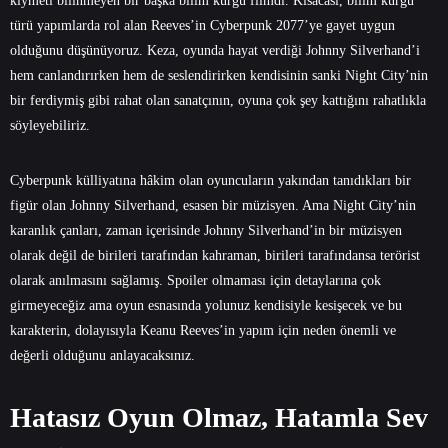
kıymeti bilinmeyen bir başka bilim kurgu filmdi. Kısacası, bilim kurgu
türü yapımlarda rol alan Reeves’in Cyberpunk 2077’ye gayet uygun
olduğunu düşünüyoruz. Keza, oyunda hayat verdiği Johnny Silverhand’i
hem canlandırırken hem de seslendirirken kendisinin sanki Night City’nin
bir ferdiymiş gibi rahat olan sanatçının, oyuna çok şey kattığını rahatlıkla
söyleyebiliriz.
Cyberpunk külliyatına hâkim olan oyuncuların yakından tanıdıkları bir
figür olan Johnny Silverhand, esasen bir müzisyen. Ama Night City’nin
karanlık çanları, zaman içerisinde Johnny Silverhand’in bir müzisyen
olarak değil de birileri tarafından kahraman, birileri tarafındansa terörist
olarak anılmasını sağlamış. Spoiler olmaması için detaylarına çok
girmeyeceğiz ama oyun esnasında yolunuz kendisiyle kesişecek ve bu
karakterin, dolayısıyla Keanu Reeves’in yapım için neden önemli ve
değerli olduğunu anlayacaksınız.
Hatasız Oyun Olmaz, Hatamla Sev