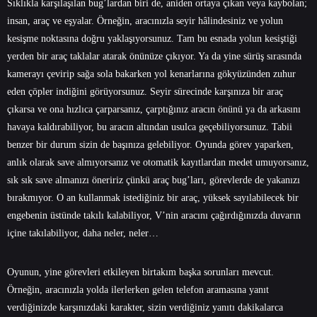
Sıklıkla karşılaşılan bug’lardan biri de, aniden ortaya çıkan veya kaybolan;
insan, araç ve eşyalar. Örneğin, aracınızla seyir hâlindesiniz ve yolun
kesişme noktasına doğru yaklaşıyorsunuz. Tam bu esnada yolun kesiştiği
yerden bir araç taklalar atarak önünüze çıkıyor. Ya da yine sürüş sırasında
kamerayı çevirip sağa sola bakarken yol kenarlarına gökyüzünden zuhur
eden çöpler indiğini görüyorsunuz. Seyir sürecinde karşınıza bir araç
çıkarsa ve ona hızlıca çarparsanız, çarptığınız aracın önünü ya da arkasını
havaya kaldırabiliyor, bu aracın altından usulca geçebiliyorsunuz. Tabii
benzer bir durum sizin de başınıza gelebiliyor. Oyunda görev yaparken,
anlık olarak save almıyorsanız ve otomatik kayıtlardan medet umuyorsanız,
sık sık save almanızı öneririz çünkü araç bug’ları, görevlerde de yakanızı
bırakmıyor. O an kullanmak istediğiniz bir araç, yüksek sayılabilecek bir
engebenin üstünde takılı kalabiliyor, V’nin aracını çağırdığınızda duvarın
içine takılabiliyor, daha neler, neler…
Oyunun, yine görevleri etkileyen birtakım başka sorunları mevcut.
Örneğin, aracınızla yolda ilerlerken gelen telefon aramasına yanıt
verdiğinizde karşınızdaki karakter, sizin verdiğiniz yanıtı dakikalarca