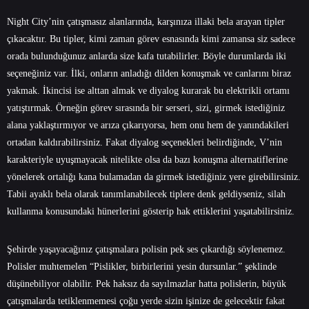
Night City’nin çatışmasız alanlarında, karşınıza illaki bela arayan tipler
çıkacaktır. Bu tipler, kimi zaman görev esnasında kimi zamansa siz sadece
orada bulunduğunuz anlarda size kafa tutabilirler. Böyle durumlarda iki
seçeneğiniz var. İlki, onların anladığı dilden konuşmak ve canlarını biraz
yakmak. İkincisi ise alttan almak ve diyalog kurarak bu elektrikli ortamı
yatıştırmak. Örneğin görev sırasında bir serseri, sizi, girmek istediğiniz
alana yaklaştırmıyor ve arıza çıkarıyorsa, hem onu hem de yanındakileri
ortadan kaldırabilirsiniz. Fakat diyalog seçenekleri belirdiğinde, V’nin
karakteriyle uyuşmayacak nitelikte olsa da bazı konuşma alternatiflerine
yönelerek ortalığı kana bulamadan da girmek istediğiniz yere girebilirsiniz.
Tabii ayaklı bela olarak tanımlanabilecek tiplere denk geldiyseniz, silah
kullanma konusundaki hünerlerini gösterip hak ettiklerini yaşatabilirsiniz.
Şehirde yaşayacağınız çatışmalara polisin pek ses çıkardığı söylenemez.
Polisler muhtemelen “Pislikler, birbirlerini yesin dursunlar.” şeklinde
düşünebiliyor olabilir. Pek haksız da sayılmazlar hatta polislerin, büyük
çatışmalarda tetiklenmemesi çoğu yerde sizin işinize de gelecektir fakat