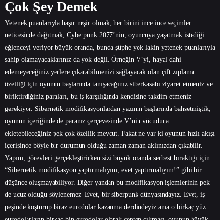
Çok Şey Demek
Yetenek puanlarıyla haşır neşir olmak, her birini ince ince seçimler
neticesinde dağıtmak, Cyberpunk 2077’nin, oyuncuya yaşatmak istediği
eğlenceyi veriyor büyük oranda, bunda şüphe yok lakin yetenek puanlarıyla
sahip olamayacaklarınız da yok değil. Örneğin V’yi, hayal dahi
edemeyeceğiniz yerlere çıkarabilmenizi sağlayacak olan çift zıplama
özelliği için oyunun başlarında tanışacağınız siberkasabı ziyaret etmeniz ve
biriktirdiğiniz paraları, bu iş karşılığında kendisine takdim etmeniz
gerekiyor. Sibernetik modifikasyonlardan yazının başlarında bahsetmiştik,
oyunun içeriğinde de paranız çerçevesinde V’nin vücuduna
ekletebileceğiniz pek çok özellik mevcut. Fakat ne var ki oyunun hızlı akışı
içerisinde böyle bir durumun olduğu zaman zaman aklınızdan çıkabilir.
Yapım, görevleri gerçekleştirirken sizi büyük oranda serbest bıraktığı için
“Sibernetik modifikasyon yaptırmalıyım, evet yaptırmalıyım!” gibi bir
düşünce oluşmayabiliyor. Diğer yandan bu modifikasyon işlemlerinin pek
de ucuz olduğu söylenemez. Evet, bir siberpunk dünyasındayız. Evet, iş
peşinde koşturup biraz eurodolar kazanma derdindeyiz ama o birkaç yüz
eurodolarların birkaç bin eurodolar olarak cepten çıkması, oyunun büyük