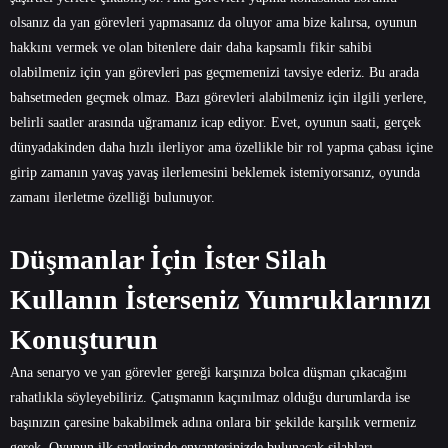
olsanız da yan görevleri yapmasanız da oluyor ama bize kalırsa, oyunun
hakkını vermek ve olan bitenlere dair daha kapsamlı fikir sahibi
olabilmeniz için yan görevleri pas geçmemenizi tavsiye ederiz. Bu arada
bahsetmeden geçmek olmaz. Bazı görevleri alabilmeniz için ilgili yerlere,
belirli saatler arasında uğramanız icap ediyor. Evet, oyunun saati, gerçek
dünyadakinden daha hızlı ilerliyor ama özellikle bir rol yapma çabası içine
girip zamanın yavaş yavaş ilerlemesini beklemek istemiyorsanız, oyunda
zamanı ilerletme özelliği bulunuyor.
Düşmanlar İçin İster Silah
Kullanın İsterseniz Yumruklarınızı
Konuşturun
Ana senaryo ve yan görevler gereği karşınıza bolca düşman çıkacağını
rahatlıkla söyleyebiliriz. Çatışmanın kaçınılmaz olduğu durumlarda ise
başınızın çaresine bakabilmek adına onlara bir şekilde karşılık vermeniz
gerek. Oyunun ilk saatlerinde envanterinizde bulunacak silahları