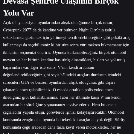
Devasa Şehirde Ulaşımın Birçok
Yolu Var
Açık dünya aksiyon oyunlarından alışık olduğumuz birçok unsur,
Cyberpunk 2077’de de kendine yer buluyor. Night City’nin ışıltılı
sokaklarında gezinmek için yürümeyi tercih edebileceğiniz gibi pekâlâ araç
kullanmayı da seçebilirsiniz ki bir süre sonra yürümekten bıkmamanız için
ikincisini seçmenizi öneririz. Oyunda kullanabileceğiniz birçok otomobil
mevcut ve her birinin kendine has sürüş dinamikleri, hızları ve yol tutuş
başarımları var. Eğer isterseniz, V’nin kendi arabasını
değerlendirebileceğiniz gibi seyir hâlindeki araçları durdurup içindeki
sürücüleri GTA ve benzeri oyunlardan alışık olduğunuz gibi dışarı
çıkararak aracı çalabilirsiniz. O esnada ortalıkta polis yoksa aracı
dilediğiniz gibi kullanabilirsiniz. Tabii her ihtimale karşı V’nin kendi
aracından bir süreliğine şaşmamanızı tavsiye ederiz. Hem bu aracın
çağrılabilir yapıda oluşu, görevlerde işinizi kolaylaştıracaktır. Otomobil
konusunda zengin olan oyunda iki tekerlekli araçlar da yok değil. Sürüş
konusunda çoğu arabadan daha fazla keyif veren motosikletler, her ne