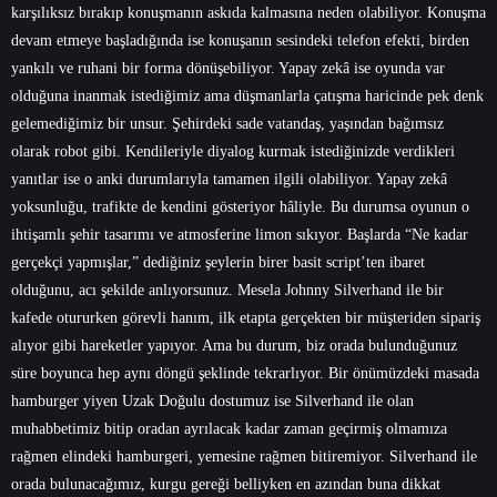
karşılıksız bırakıp konuşmanın askıda kalmasına neden olabiliyor. Konuşma
devam etmeye başladığında ise konuşanın sesindeki telefon efekti, birden
yankılı ve ruhani bir forma dönüşebiliyor. Yapay zekâ ise oyunda var
olduğuna inanmak istediğimiz ama düşmanlarla çatışma haricinde pek denk
gelemediğimiz bir unsur. Şehirdeki sade vatandaş, yaşından bağımsız
olarak robot gibi. Kendileriyle diyalog kurmak istediğinizde verdikleri
yanıtlar ise o anki durumlarıyla tamamen ilgili olabiliyor. Yapay zekâ
yoksunluğu, trafikte de kendini gösteriyor hâliyle. Bu durumsa oyunun o
ihtişamlı şehir tasarımı ve atmosferine limon sıkıyor. Başlarda “Ne kadar
gerçekçi yapmışlar,” dediğiniz şeylerin birer basit script’ten ibaret
olduğunu, acı şekilde anlıyorsunuz. Mesela Johnny Silverhand ile bir
kafede otururken görevli hanım, ilk etapta gerçekten bir müşteriden sipariş
alıyor gibi hareketler yapıyor. Ama bu durum, biz orada bulunduğunuz
süre boyunca hep aynı döngü şeklinde tekrarlıyor. Bir önümüzdeki masada
hamburger yiyen Uzak Doğulu dostumuz ise Silverhand ile olan
muhabbetimiz bitip oradan ayrılacak kadar zaman geçirmiş olmamıza
rağmen elindeki hamburgeri, yemesine rağmen bitiremiyor. Silverhand ile
orada bulunacağımız, kurgu gereği belliyken en azından buna dikkat