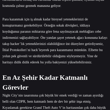
kısmında çulsuz gezmek manasına geliyor.
Para kazanmak için iş almak kadar bireysel yeteneklerinizi de
konuşturmanız gerekebiliyor. Örneğin sokak dövüşleri, iddiaya
koyduğunuz paranın miktarına göre fena sayılmayacak meblağları cebe
indirmenizi sağlayabiliyor. Öte yandan şayet yetenek ağacı konusuna kafayı
takıp hacker’lık yeteneklerinizi olabildiğince üst düzeylere getirdiyseniz,
İhlal Protokolleri’ni hack’leyerek para kazanmanız mümkün. Elbette bu
yolun pek güvenli ve sürdürülebilir olduğunu söyleyemeyiz. Yine de
haritayı didik didik ederek bu yolla bakiyenizi yükseltebilirsiniz.
En Az Şehir Kadar Katmanlı
Görevler
Night City’nin tasarımına çok büyük bir emek verdiği ve zaman ayırdığı
belli olan CDPR, hem katmanlı hem de dev bir şehir inşa etmiş.
Kıyaslamak gerekirse Grand Theft Auto V’in haritasından çok daha büyük