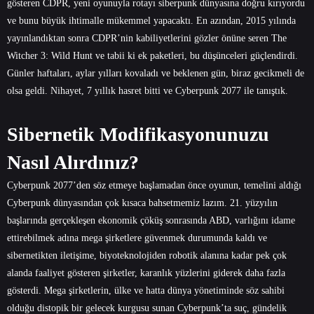
gösteren CDPR, yeni oyunuyla rotayı siberpunk dünyasına doğru kırıyordu
ve bunu büyük ihtimalle mükemmel yapacaktı. En azından, 2015 yılında
yayınlandıktan sonra CDPR’nin kabiliyetlerini gözler önüne seren The
Witcher 3: Wild Hunt ve tabii ki ek paketleri, bu düşünceleri güçlendirdi.
Günler haftaları, aylar yılları kovaladı ve beklenen gün, biraz gecikmeli de
olsa geldi. Nihayet, 7 yıllık hasret bitti ve Cyberpunk 2077 ile tanıştık.
Sibernetik Modifikasyonunuzu
Nasıl Alırdınız?
Cyberpunk 2077’den söz etmeye başlamadan önce oyunun, temelini aldığı
Cyberpunk dünyasından çok kısaca bahsetmemiz lazım. 21. yüzyılın
başlarında gerçekleşen ekonomik çöküş sonrasında ABD, varlığını idame
ettirebilmek adına mega şirketlere güvenmek durumunda kaldı ve
sibernetikten iletişime, biyoteknolojiden robotik alanına kadar pek çok
alanda faaliyet gösteren şirketler, karanlık yüzlerini giderek daha fazla
gösterdi. Mega şirketlerin, ülke ve hatta dünya yönetiminde söz sahibi
olduğu distopik bir gelecek kurgusu sunan Cyberpunk’ta suç, gündelik