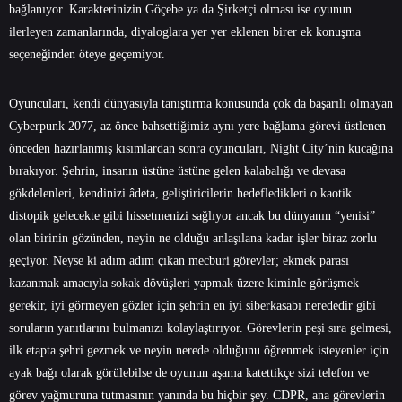
bağlanıyor. Karakterinizin Göçebe ya da Şirketçi olması ise oyunun
ilerleyen zamanlarında, diyaloglara yer yer eklenen birer ek konuşma
seçeneğinden öteye geçemiyor.
Oyuncuları, kendi dünyasıyla tanıştırma konusunda çok da başarılı olmayan
Cyberpunk 2077, az önce bahsettiğimiz aynı yere bağlama görevi üstlenen
önceden hazırlanmış kısımlardan sonra oyuncuları, Night City’nin kucağına
bırakıyor. Şehrin, insanın üstüne üstüne gelen kalabalığı ve devasa
gökdelenleri, kendinizi âdeta, geliştiricilerin hedefledikleri o kaotik
distopik gelecekte gibi hissetmenizi sağlıyor ancak bu dünyanın “yenisi”
olan birinin gözünden, neyin ne olduğu anlaşılana kadar işler biraz zorlu
geçiyor. Neyse ki adım adım çıkan mecburi görevler; ekmek parası
kazanmak amacıyla sokak dövüşleri yapmak üzere kiminle görüşmek
gerekir, iyi görmeyen gözler için şehrin en iyi siberkasabı nerededir gibi
soruların yanıtlarını bulmanızı kolaylaştırıyor. Görevlerin peşi sıra gelmesi,
ilk etapta şehri gezmek ve neyin nerede olduğunu öğrenmek isteyenler için
ayak bağı olarak görülebilse de oyunun aşama katettikçe sizi telefon ve
görev yağmuruna tutmasının yanında bu hiçbir şey. CDPR, ana görevlerin