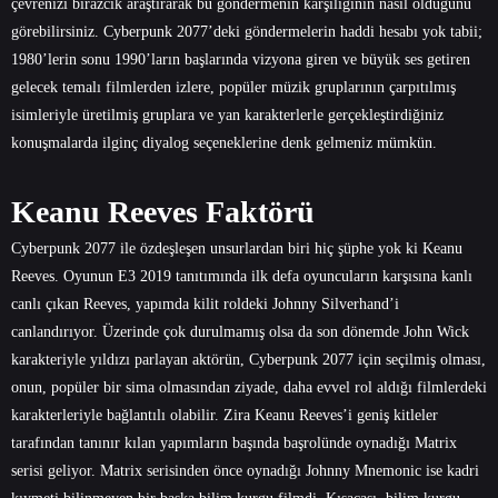
çevrenizi birazcık araştırarak bu göndermenin karşılığının nasıl olduğunu
görebilirsiniz. Cyberpunk 2077’deki göndermelerin haddi hesabı yok tabii;
1980’lerin sonu 1990’ların başlarında vizyona giren ve büyük ses getiren
gelecek temalı filmlerden izlere, popüler müzik gruplarının çarpıtılmış
isimleriyle üretilmiş gruplara ve yan karakterlerle gerçekleştirdiğiniz
konuşmalarda ilginç diyalog seçeneklerine denk gelmeniz mümkün.
Keanu Reeves Faktörü
Cyberpunk 2077 ile özdeşleşen unsurlardan biri hiç şüphe yok ki Keanu
Reeves. Oyunun E3 2019 tanıtımında ilk defa oyuncuların karşısına kanlı
canlı çıkan Reeves, yapımda kilit roldeki Johnny Silverhand’i
canlandırıyor. Üzerinde çok durulmamış olsa da son dönemde John Wick
karakteriyle yıldızı parlayan aktörün, Cyberpunk 2077 için seçilmiş olması,
onun, popüler bir sima olmasından ziyade, daha evvel rol aldığı filmlerdeki
karakterleriyle bağlantılı olabilir. Zira Keanu Reeves’i geniş kitleler
tarafından tanınır kılan yapımların başında başrolünde oynadığı Matrix
serisi geliyor. Matrix serisinden önce oynadığı Johnny Mnemonic ise kadri