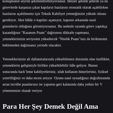
konuşmanın seyrini şekillendirebiliyorsunuz. Benzer şekilde şehirde ya da
görevlerde karşınıza çıkan kapıların bazılarını otomatik olarak açabilirken
bazılarını açabilmeniz için Teknik Kabiliyet yeteneğinizin yüksek olması
gerekiyor. Aksi hâlde o kapıları açamıyor, kapının arkasında nasıl
gizemlerin olduğunu göremiyorsunuz. Bu nedenle oyunda görev yaptıkça
kazandığınız “Kazanım Puanı” dağıtımını dikkatle yapmanız,
yeteneklerinizin seviyesini yükseltecek “Nitelik Puanı”nızı da birikmesini
beklemeden dağıtmanız yerinde olacaktır.
Yeteneklerinizin alt dallanmalarında yükseltilemez durumda olan özellikler,
yeteneklerin gelişimiyle birlikte yükseltilebilir hâle geliyor. Bunun
sonucunda hack’leme kabiliyetleriniz, silah kullanım hünerleriniz, fiziksel
yeterliliğiniz ve daha nicesi artıyor. Oyunu nasıl oynadığınız doğrultusunda
artan tecrübe puanlarınız ise yapımın geri kalanında daha yetkin bir V
yönetmenize olanak veriyor.
Para Her Şey Demek Değil Ama