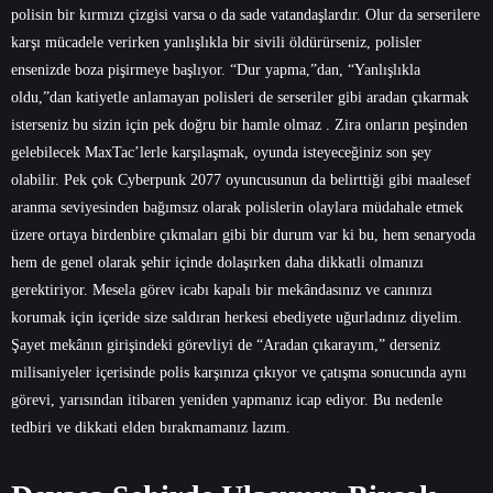
polisin bir kırmızı çizgisi varsa o da sade vatandaşlardır. Olur da serserilere
karşı mücadele verirken yanlışlıkla bir sivili öldürürseniz, polisler
ensenizde boza pişirmeye başlıyor. “Dur yapma,”dan, “Yanlışlıkla
oldu,”dan katiyetle anlamayan polisleri de serseriler gibi aradan çıkarmak
isterseniz bu sizin için pek doğru bir hamle olmaz . Zira onların peşinden
gelebilecek MaxTac’lerle karşılaşmak, oyunda isteyeceğiniz son şey
olabilir. Pek çok Cyberpunk 2077 oyuncusunun da belirttiği gibi maalesef
aranma seviyesinden bağımsız olarak polislerin olaylara müdahale etmek
üzere ortaya birdenbire çıkmaları gibi bir durum var ki bu, hem senaryoda
hem de genel olarak şehir içinde dolaşırken daha dikkatli olmanızı
gerektiriyor. Mesela görev icabı kapalı bir mekândasınız ve canınızı
korumak için içeride size saldıran herkesi ebediyete uğurladınız diyelim.
Şayet mekânın girişindeki görevliyi de “Aradan çıkarayım,” derseniz
milisaniyeler içerisinde polis karşınıza çıkıyor ve çatışma sonucunda aynı
görevi, yarısından itibaren yeniden yapmanız icap ediyor. Bu nedenle
tedbiri ve dikkati elden bırakmamanız lazım.