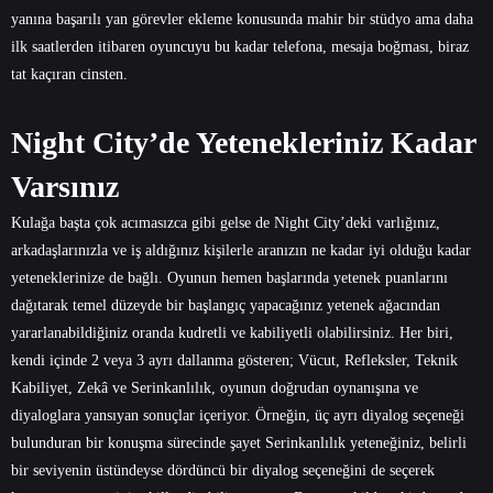
yanına başarılı yan görevler ekleme konusunda mahir bir stüdyo ama daha
ilk saatlerden itibaren oyuncuyu bu kadar telefona, mesaja boğması, biraz
tat kaçıran cinsten.
Night City’de Yetenekleriniz Kadar
Varsınız
Kulağa başta çok acımasızca gibi gelse de Night City’deki varlığınız,
arkadaşlarınızla ve iş aldığınız kişilerle aranızın ne kadar iyi olduğu kadar
yeteneklerinize de bağlı. Oyunun hemen başlarında yetenek puanlarını
dağıtarak temel düzeyde bir başlangıç yapacağınız yetenek ağacından
yararlanabildiğiniz oranda kudretli ve kabiliyetli olabilirsiniz. Her biri,
kendi içinde 2 veya 3 ayrı dallanma gösteren; Vücut, Refleksler, Teknik
Kabiliyet, Zekâ ve Serinkanlılık, oyunun doğrudan oynanışına ve
diyaloglara yansıyan sonuçlar içeriyor. Örneğin, üç ayrı diyalog seçeneği
bulunduran bir konuşma sürecinde şayet Serinkanlılık yeteneğiniz, belirli
bir seviyenin üstündeyse dördüncü bir diyalog seçeneğini de seçerek