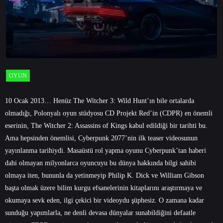
OYUN
10 Ocak 2013… Henüz The Witcher 3: Wild Hunt’ın bile ortalarda
olmadığı, Polonyalı oyun stüdyosu CD Projekt Red’in (CDPR) en önemli
eserinin, The Witcher 2: Assassins of Kings kabul edildiği bir tarihti bu.
Ama hepsinden önemlisi, Cyberpunk 2077’nin ilk teaser videosunun
yayınlanma tarihiydi. Masaüstü rol yapma oyunu Cyberpunk’tan haberi
dahi olmayan milyonlarca oyuncuyu bu dünya hakkında bilgi sahibi
olmaya iten, bununla da yetinmeyip Philip K. Dick ve William Gibson
başta olmak üzere bilim kurgu efsanelerinin kitaplarını araştırmaya ve
okumaya sevk eden, ilgi çekici bir videoydu şüphesiz. O zamana kadar
sunduğu yapımlarla, ne denli devasa dünyalar sunabildiğini defaatle