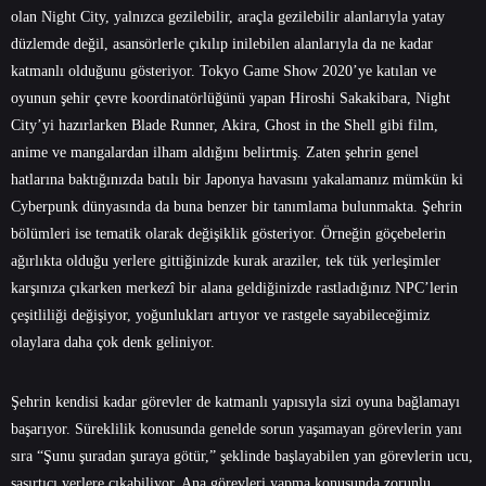
olan Night City, yalnızca gezilebilir, araçla gezilebilir alanlarıyla yatay
düzlemde değil, asansörlerle çıkılıp inilebilen alanlarıyla da ne kadar
katmanlı olduğunu gösteriyor. Tokyo Game Show 2020’ye katılan ve
oyunun şehir çevre koordinatörlüğünü yapan Hiroshi Sakakibara, Night
City’yi hazırlarken Blade Runner, Akira, Ghost in the Shell gibi film,
anime ve mangalardan ilham aldığını belirtmiş. Zaten şehrin genel
hatlarına baktığınızda batılı bir Japonya havasını yakalamanız mümkün ki
Cyberpunk dünyasında da buna benzer bir tanımlama bulunmakta. Şehrin
bölümleri ise tematik olarak değişiklik gösteriyor. Örneğin göçebelerin
ağırlıkta olduğu yerlere gittiğinizde kurak araziler, tek tük yerleşimler
karşınıza çıkarken merkezî bir alana geldiğinizde rastladığınız NPC’lerin
çeşitliliği değişiyor, yoğunlukları artıyor ve rastgele sayabileceğimiz
olaylara daha çok denk geliniyor.
Şehrin kendisi kadar görevler de katmanlı yapısıyla sizi oyuna bağlamayı
başarıyor. Süreklilik konusunda genelde sorun yaşamayan görevlerin yanı
sıra “Şunu şuradan şuraya götür,” şeklinde başlayabilen yan görevlerin ucu,
şaşırtıcı yerlere çıkabiliyor. Ana görevleri yapma konusunda zorunlu