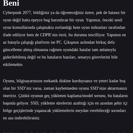
Beni
Cyberpunk 2077, bildiğiniz ya da öğreneceğiniz üzere, pek de hatasız bir
oyun değil hatta epeyce bug barındıran bir oyun. Yapımın, önceki nesil
oyun konsollarında çalışmakta zorlandığı hem oyun tutkunları tarafından
ifade ediliyor hem de CDPR’nin özrü, bu durumu tescilliyor. Yapımın en
az hatayla çalıştığı platform ise PC. Çıkışının ardından birkaç defa
güncelleme almış olmasına rağmen oyundaki hatalar tam anlamıyla
giderilebilmiş değil ve bu hataların bazıları, senaryo görevlerini bile
etkilemekte.
Oyunu, bilgisayarınızın mekanik diskine kurduysanız ve yeteri kadar boş
olan bir SSD’niz varsa, zaman kaybetmeden oyunu SSD’nize aktarmanızı
öneririz. Çünkü oyunun geç yüklenen kaplama/model sorunu, bu hataların
başında geliyor. SSD, yükleme sürelerini azalttığı için en azından şehir içi
bölge geçişlerinde yaşanacak yüklemelerin meydan verebileceği sorunları
en aza indirebilirsiniz.