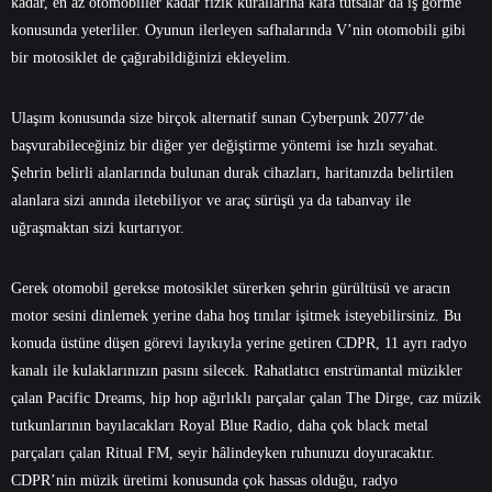
kadar, en az otomobiller kadar fizik kurallarına kafa tutsalar da iş görme
konusunda yeterliler. Oyunun ilerleyen safhalarında V’nin otomobili gibi
bir motosiklet de çağırabildiğinizi ekleyelim.
Ulaşım konusunda size birçok alternatif sunan Cyberpunk 2077’de
başvurabileceğiniz bir diğer yer değiştirme yöntemi ise hızlı seyahat.
Şehrin belirli alanlarında bulunan durak cihazları, haritanızda belirtilen
alanlara sizi anında iletebiliyor ve araç sürüşü ya da tabanvay ile
uğraşmaktan sizi kurtarıyor.
Gerek otomobil gerekse motosiklet sürerken şehrin gürültüsü ve aracın
motor sesini dinlemek yerine daha hoş tınılar işitmek isteyebilirsiniz. Bu
konuda üstüne düşen görevi layıkıyla yerine getiren CDPR, 11 ayrı radyo
kanalı ile kulaklarınızın pasını silecek. Rahatlatıcı enstrümantal müzikler
çalan Pacific Dreams, hip hop ağırlıklı parçalar çalan The Dirge, caz müzik
tutkunlarının bayılacakları Royal Blue Radio, daha çok black metal
parçaları çalan Ritual FM, seyir hâlindeyken ruhunuzu doyuracaktır.
CDPR’nin müzik üretimi konusunda çok hassas olduğu, radyo