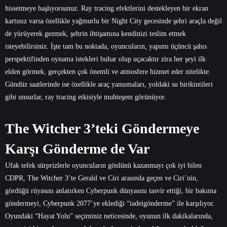
hissetmeye başlıyorsunuz. Ray tracing efektlerini destekleyen bir ekran
kartınız varsa özellikle yağmurlu bir Night City gecesinde şehri araçla değil
de yürüyerek gezmek, şehrin ihtişamına kendinizi teslim etmek
isteyebilirsiniz. İşte tam bu noktada, oyuncuların, yapımı üçüncü şahıs
perspektifinden oynama istekleri buhar olup uçacaktır zira her şeyi ilk
elden görmek, gerçekten çok önemli ve atmosfere hizmet eder nitelikte.
Gündüz saatlerinde ise özellikle araç yansımaları, yoldaki su birikintileri
gibi unsurlar, ray tracing etkisiyle muhteşem görünüyor.
The Witcher 3’teki Göndermeye
Karşı Gönderme de Var
Ufak tefek sürprizlerle oyuncuların gönlünü kazanmayı çok iyi bilen
CDPR, The Witcher 3’te Gerald ve Ciri arasında geçen ve Ciri’nin,
gördüğü rüyasını anlatırken Cyberpunk dünyasını tasvir ettiği, bir bakıma
göndermeyi, Cyberpunk 2077’ye eklediği “iadeigönderme” ile karşılıyor.
Oyundaki “Hayat Yolu” seçiminiz neticesinde, oyunun ilk dakikalarında,