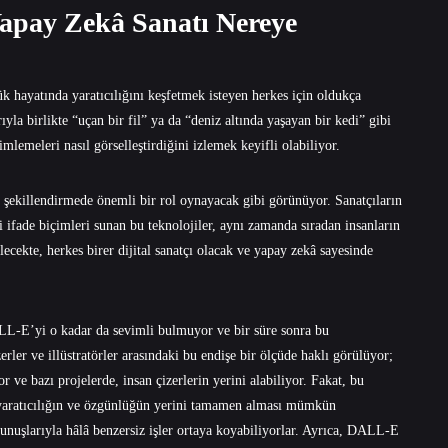
Yapay Zekâ Sanatı Nereye
 hayatında yaratıcılığını keşfetmek isteyen herkes için oldukça
yla birlikte “uçan bir fil” ya da “deniz altında yaşayan bir kedi” gibi
meleri nasıl görselleştirdiğini izlemek keyifli olabiliyor.
şekillendirmede önemli bir rol oynayacak gibi görünüyor. Sanatçıların
ni ifade biçimleri sunan bu teknolojiler, aynı zamanda sıradan insanların
ecekte, herkes birer dijital sanatçı olacak ve yapay zekâ sayesinde
DALL-E’yi o kadar da sevimli bulmuyor ve bir süre sonra bu
rler ve illüstratörler arasındaki bu endişe bir ölçüde haklı görülüyor;
r ve bazı projelerde, insan çizerlerin yerini alabiliyor. Fakat, bu
al yaratıcılığın ve özgünlüğün yerini tamamen alması mümkün
kunuşlarıyla hâlâ benzersiz işler ortaya koyabiliyorlar. Ayrıca, DALL-E