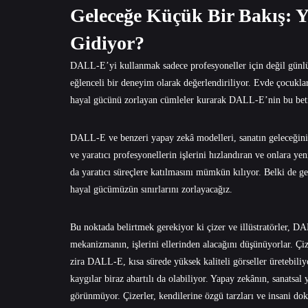
Geleceğe Küçük Bir Bakış: 
Gidiyor?
DALL-E’yi kullanmak sadece profesyoneller için değil günlük
eğlenceli bir deneyim olarak değerlendiriliyor. Evde çocukları
hayal gücünü zorlayan cümleler kurarak DALL-E’nin bu betimle
DALL-E ve benzeri yapay zekâ modelleri, sanatın geleceğini 
ve yaratıcı profesyonellerin işlerini hızlandıran ve onlara ye
da yaratıcı süreçlere katılmasını mümkün kılıyor. Belki de gel
hayal gücümüzün sınırlarını zorlayacağız.
Bu noktada belirtmek gerekiyor ki çizer ve illüstratörler, 
mekanizmanın, işlerini ellerinden alacağını düşünüyorlar. Çize
zira DALL-E, kısa sürede yüksek kaliteli görseller üretebiliyo
kaygılar biraz abartılı da olabiliyor. Yapay zekânın, sanats
görünmüyor. Çizerler, kendilerine özgü tarzları ve insani do