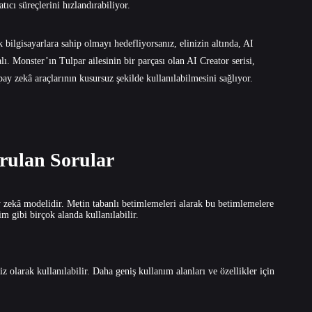
tıcı süreçlerini hızlandırabiliyor.
 bilgisayarlara sahip olmayı hedefliyorsanız, elinizin altında, AI
ı. Monster’ın Tulpar ailesinin bir parçası olan
AI Creator
serisi,
pay zekâ araçlarının kusursuz şekilde kullanılabilmesini sağlıyor.
ulan Sorular
 zekâ modelidir. Metin tabanlı betimlemeleri alarak bu betimlemelere
m gibi birçok alanda kullanılabilir.
z olarak kullanılabilir. Daha geniş kullanım alanları ve özellikler için