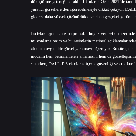
dönüştürme yeteneğine sahip. İlk olarak Ocak 2021’de tanıtıla
yaratıcı görsellere dönüştürebilmesiyle dikkat çekiyor. DAL
giderek daha yüksek çözünürlükte ve daha gerçekçi görüntüler
Bu teknolojinin çalışma prensibi, büyük veri setleri üzerinde 
milyonlarca resim ve bu resimlerin metinsel açıklamalarından
alıp ona uygun bir görsel yaratmayı öğreniyor. Bu süreçte kul
modelin hem betimlemeleri anlamasını hem de görselleştirm
sunarken, DALL-E 3 ek olarak içerik güvenliği ve etik kurall