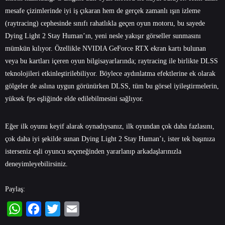
mesafe çizimlerinde iyi iş çıkaran hem de gerçek zamanlı ışın izleme
(raytracing) cephesinde sınıfı rahatlıkla geçen oyun motoru, bu sayede
Dying Light 2 Stay Human’ın, yeni nesle yakışır görseller sunmasını
mümkün kılıyor. Özellikle NVIDIA GeForce RTX ekran kartı bulunan
veya bu kartları içeren oyun bilgisayarlarında; raytracing ile birlikte DLSS
teknolojileri etkinleştirilebiliyor. Böylece aydınlatma efektlerine ek olarak
gölgeler de aslına uygun görünürken DLSS, tüm bu görsel iyileştirmelerin,
yüksek fps eşliğinde elde edilebilmesini sağlıyor.
Eğer ilk oyunu keyif alarak oynadıysanız, ilk oyundan çok daha fazlasını,
çok daha iyi şekilde sunan Dying Light 2 Stay Human’ı, ister tek başınıza
isterseniz eşli oyuncu seçeneğinden yararlanıp arkadaşlarınızla
deneyimleyebilirsiniz.
Paylaş:
WhatsApp
Facebook
Twitter
Email