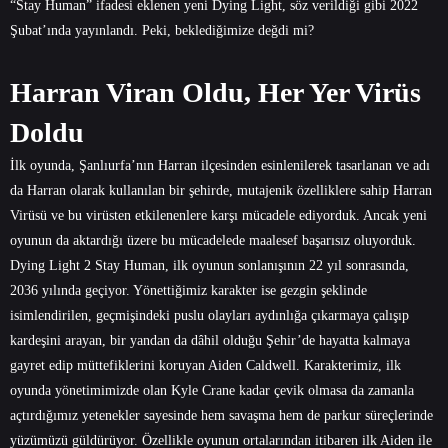
“Stay Human” ifadesi eklenen yeni Dying Light, söz verildiği gibi 2022
Şubat’ında yayınlandı. Peki, beklediğimize değdi mi?
Harran Viran Oldu, Her Yer Virüs
Doldu
İlk oyunda, Şanlıurfa’nın Harran ilçesinden esinlenilerek tasarlanan ve adı
da Harran olarak kullanılan bir şehirde, mutajenik özelliklere sahip Harran
Virüsü ve bu virüsten etkilenenlere karşı mücadele ediyorduk. Ancak yeni
oyunun da aktardığı üzere bu mücadelede maalesef başarısız oluyorduk.
Dying Light 2 Stay Human, ilk oyunun sonlanışının 22 yıl sonrasında,
2036 yılında geçiyor. Yönettiğimiz karakter ise gezgin şeklinde
isimlendirilen, geçmişindeki puslu olayları aydınlığa çıkarmaya çalışıp
kardeşini arayan, bir yandan da dâhil olduğu Şehir’de hayatta kalmaya
gayret edip müttefiklerini koruyan Aiden Caldwell. Karakterimiz, ilk
oyunda yönetimimizde olan Kyle Crane kadar çevik olmasa da zamanla
açtırdığımız yetenekler sayesinde hem savaşma hem de parkur süreçlerinde
yüzümüzü güldürüyor. Özellikle oyunun ortalarından itibaren ilk Aiden ile