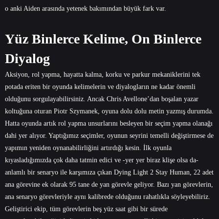
o anki Aiden arasında yetenek bakımından büyük fark var.
Yüz Binlerce Kelime, On Binlerce
Diyalog
Aksiyon, rol yapma, hayatta kalma, korku ve parkur mekaniklerini tek
potada eriten bir oyunda kelimelerin ve diyalogların ne kadar önemli
olduğunu sorgulayabilirsiniz. Ancak Chris Avellone’dan boşalan yazar
koltuğuna oturan Piotr Szymanek, oyuna dolu dolu metin yazmış durumda.
Hatta oyunda artık rol yapma unsurlarını besleyen bir seçim yapma olanağı
dahi yer alıyor. Yaptığımız seçimler, oyunun seyrini temelli değiştirmese de
yapımın yeniden oynanabilirliğini artırdığı kesin. İlk oyunla
kıyasladığımızda çok daha tatmin edici ve -yer yer biraz klişe olsa da-
anlamlı bir senaryo ile karşımıza çıkan Dying Light 2 Stay Human, 22 adet
ana görevine ek olarak 95 tane de yan görevle geliyor. Bazı yan görevlerin,
ana senaryo görevleriyle aynı kalibrede olduğunu rahatlıkla söyleyebiliriz.
Geliştirici ekip, tüm görevlerin beş yüz saat gibi bir sürede