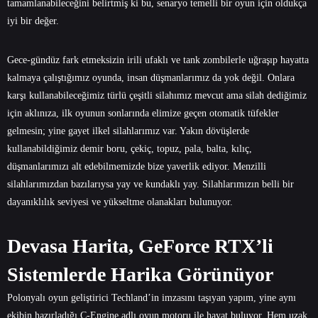
tamamlanabileceğini belirtmiş ki bu, senaryo temelli bir oyun için oldukça
iyi bir değer.
Gece-gündüz fark etmeksizin irili ufaklı ve tank zombilerle uğraşıp hayatta
kalmaya çalıştığımız oyunda, insan düşmanlarımız da yok değil. Onlara
karşı kullanabileceğimiz türlü çeşitli silahımız mevcut ama silah dediğimiz
için aklınıza, ilk oyunun sonlarında elimize geçen otomatik tüfekler
gelmesin; yine gayet ilkel silahlarımız var. Yakın dövüşlerde
kullanabildiğimiz demir boru, çekiç, topuz, pala, balta, kılıç,
düşmanlarımızı alt edebilmemizde bize yaverlik ediyor. Menzilli
silahlarımızdan bazılarıysa yay ve kundaklı yay. Silahlarımızın belli bir
dayanıklılık seviyesi ve yükseltme olanakları bulunuyor.
Devasa Harita, GeForce RTX’li
Sistemlerde Harika Görünüyor
Polonyalı oyun geliştirici Techland’in imzasını taşıyan yapım, yine aynı
ekibin hazırladığı C-Engine adlı oyun motoru ile hayat buluyor. Hem uzak