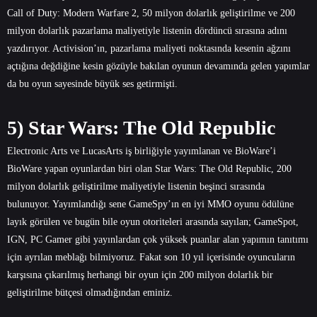
Call of Duty: Modern Warfare 2, 50 milyon dolarlık geliştirilme ve 200
milyon dolarlık pazarlama maliyetiyle listenin dördüncü sırasına adını
yazdırıyor. Activision’ın, pazarlama maliyeti noktasında kesenin ağzını
açtığına değdiğine kesin gözüyle bakılan oyunun devamında gelen yapımlar
da bu oyun sayesinde büyük ses getirmişti.
5) Star Wars: The Old Republic
Electronic Arts ve LucasArts iş birliğiyle yayımlanan ve BioWare’i
BioWare yapan oyunlardan biri olan Star Wars: The Old Republic, 200
milyon dolarlık geliştirilme maliyetiyle listenin beşinci sırasında
bulunuyor. Yayımlandığı sene GameSpy’ın en iyi MMO oyunu ödülüne
layık görülen ve bugün bile oyun otoriteleri arasında sayılan; GameSpot,
IGN, PC Gamer gibi yayınlardan çok yüksek puanlar alan yapımın tanıtımı
için ayrılan meblağı bilmiyoruz. Fakat son 10 yıl içerisinde oyuncuların
karşısına çıkarılmış herhangi bir oyun için 200 milyon dolarlık bir
geliştirilme bütçesi olmadığından eminiz.