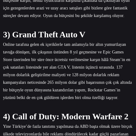
bütçesine karşın, henüz oyuncuların karşısına çıkamasa da çıkmayan oyun
için gezegenlerden arazi ve uzay aracı satışları gibi bizlere göre fantastik
süreçler devam ediyor. Oyun da bütçesini bu şekilde karşılamış oluyor.
3) Grand Theft Auto V
Online tarafına gelen ek içeriklerle tam anlamıyla bir altın yumurtlayan
tavuğa dönüşen, ilk çıkışının üstünden 8 yıl geçmesine ve Epic Games
Store üzerinden bir süre önce ücretsiz verilmesine karşın hâlâ Steam’in en
çok satanları listesinde yer alan GTA V, listenin üçüncü sırasında. 137
milyon dolarlık geliştirilme maliyeti ve 128 milyon dolarlık reklam
kampanyaları neticesinde 265 milyon dolar gibi başarısının çok çok altında
bir bütçeyle oyun dünyasına kazandırılan yapım, Rockstar Games’in
yüzünü belki de en çok güldüren işlerden biri olma özelliği taşıyor.
4) Call of Duty: Modern Warfare 2
Yine Türkiye’de fazla tanıtımı yapılmasa da ABD başta olmak üzere birçok
ülkede televizyonlarda bile reklamı döndürülecek kadar güçlü pazarlanan