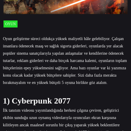
OYUN
Oyun geliştirme süreci oldukça yüksek maliyetli hâle gelebiliyor. Çalışan
insanlara ödenecek maaş ve sağlık sigorta giderleri, oyunlarda yer alacak
popüler sinema sanatçılarıyla yapılan anlaşmalar ve kendilerine ödenecek
tutarlar, reklam giderleri ve daha birçok harcama kalemi, oyunların toplam
bütçelerinin epey yükselmesini sağlıyor. Ama bazı oyunlar var ki yazımıza
konu olacak kadar yüksek bütçelere sahipler. Sizi daha fazla merakta
bırakmayalım ve en yüksek bütçeli 5 oyuna birlikte göz atalım.
1) Cyberpunk 2077
İlk tanıtım videosu yayımlandığında herkesi çılgına çeviren, geliştirici
ekibin sunduğu uzun oynanış videolarıyla oyuncuları ekran karşısına
kilitleyen ancak maalesef sorunlu bir çıkış yaparak yüksek beklentilere