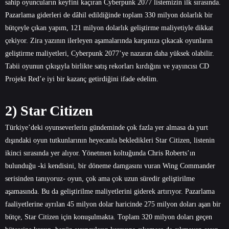
sahip oyuncuların keyfini kaçıran Cyberpunk 2077 listemizin ilk sırasında.
Pazarlama giderleri de dâhil edildiğinde toplam 330 milyon dolarlık bir
bütçeyle çıkan yapım, 121 milyon dolarlık geliştirme maliyetiyle dikkat
çekiyor. Zira yazının ilerleyen aşamalarında karşınıza çıkacak oyunların
geliştirme maliyetleri, Cyberpunk 2077’ye nazaran daha yüksek olabilir.
Tabii oyunun çıkışıyla birlikte satış rekorları kırdığını ve yayıncısı CD
Projekt Red’e iyi bir kazanç getirdiğini ifade edelim.
2) Star Citizen
Türkiye’deki oyunseverlerin gündeminde çok fazla yer almasa da yurt
dışındaki oyun tutkunlarının heyecanla bekledikleri Star Citizen, listenin
ikinci sırasında yer alıyor. Yönetmen koltuğunda Chris Roberts’ın
bulunduğu -ki kendisini, bir döneme damgasını vuran Wing Commander
serisinden tanıyoruz- oyun, çok ama çok uzun süredir geliştirilme
aşamasında. Bu da geliştirilme maliyetlerini giderek artırıyor. Pazarlama
faaliyetlerine ayrılan 45 milyon dolar haricinde 275 milyon doları aşan bir
bütçe, Star Citizen için konuşulmakta. Toplam 320 milyon doları geçen