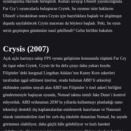
oyunlaştırma fikrinde birleştirdi. Kolları sıvayıp Ubisoft yayımcılığında
Far Cry’ı oyuncularla buluşturan Crytek, bu oyunun isim haklarını
Ubisoft’a bıraktıktan sonra Crysis için hazırlıklara başladı ve alışılmışın
dışında sayılabilecek Crysis macerası da böylece başladı. Peki, bu oyun
serisi geçmişten günümüze nasıl şekillendi? Gelin birlikte bakalım.
Crysis (2007)
Açık uçlu haritaya sahip FPS oyunu geliştirme konusunda rüştünü Far Cry
ile ispat eden Crytek, Crysis ile bu defa çıtayı daha yukarı koydu.
Filipinler’deki kurgusal Lingshan Adaları’nın Kuzey Kore askerleri
tarafından işgal edilmesi üzerine, orada bulunan ABD’li arkeoloji
ekibinden yardım sinyali alan ABD’nin Filipinler’e özel askerî birliğini
göndermesiyle başlayan oyunda, Nomad takma isimli Jake Dunn’ı kontrol
ediyorduk. ABD ordusunun 2030’lu yıllarda kullanmayı planladığı nano
teknoloji destekli dış kaplamalardan esinlenerek hazırlanan ve Nanosuit
olarak isimlendirilen özel bir zırh-dış iskeletle donatılan Nomad, bu sayede
görünmez olabiliyor, daha güçlü hâle gelebiliyor ve hızlı hareket