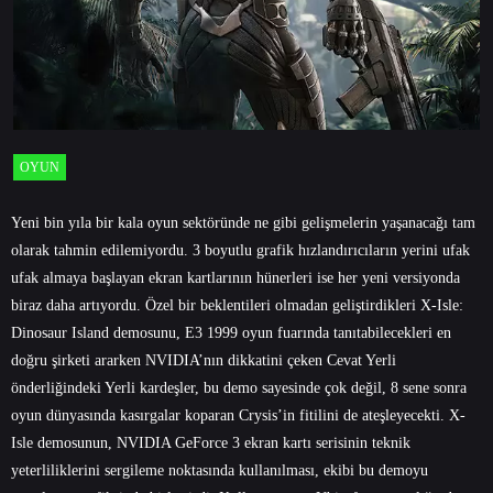
OYUN
Yeni bin yıla bir kala oyun sektöründe ne gibi gelişmelerin yaşanacağı tam
olarak tahmin edilemiyordu. 3 boyutlu grafik hızlandırıcıların yerini ufak
ufak almaya başlayan ekran kartlarının hünerleri ise her yeni versiyonda
biraz daha artıyordu. Özel bir beklentileri olmadan geliştirdikleri X-Isle:
Dinosaur Island demosunu, E3 1999 oyun fuarında tanıtabilecekleri en
doğru şirketi ararken NVIDIA’nın dikkatini çeken Cevat Yerli
önderliğindeki Yerli kardeşler, bu demo sayesinde çok değil, 8 sene sonra
oyun dünyasında kasırgalar koparan Crysis’in fitilini de ateşleyecekti. X-
Isle demosunun, NVIDIA GeForce 3 ekran kartı serisinin teknik
yeterliliklerini sergileme noktasında kullanılması, ekibi bu demoyu