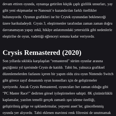
devam ettiren oyunda, oynanışa getirilen küçük çaplı gizlilik unsurları, yay
gibi yeni ekipmanlar ve Nanosuit’e kazandırılan farklı özellikler
bulunuyordu. Oyunun grafikleri ise bir Crytek oyunundan bekleneceği
üzere harikuladeydi. Crysis 3, eleştirmenler tarafından zaman zaman doğru
davranamayan yapay zekâ, hikâye anlatımındaki yetersizlik gibi nedenlerle
eleştirilse de oyun, vadettiği eğlenceyi sonuna kadar veriyordu.
Crysis Remastered (2020)
Son yıllarda sıklıkla karşılaşılan “remastered” sürüm oyunlar arasına
geçtiğimiz yıl içerisinde Crysis de katıldı. Tabii bu, yalnızca grafiksel
düzenlemelerden fazlasını içeren bir yapım oldu zira oyun Nintendo Switch
gibi görece zayıf donanımlı oyun konsolları için de geliştirmeler
içeriyordu. Ancak Crysis Remastered, oyuncuları her zaman olduğu gibi
“PC Master Race!” dedirten görsel iyileştirmelere sahipti. 8K çözünürlüklü
kaplamalar, yazılım temelli gerçek zamanlı ışın izleme özelliği,
geliştirilmiş gölge ve ışıklandırmalar, yepyeni asset’ler, güncellenmiş
oyunda yer alıyordu. Tabii eklenen mavimsi renk filtresini de unutmamak