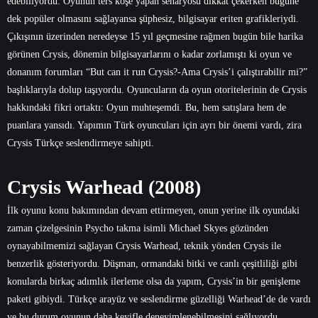
edebiliyordu. Oyunun ters köşe yapan senaryosu dikkat çekerken bugüne
dek popüler olmasını sağlayansa şüphesiz, bilgisayar eriten grafikleriydi.
Çıkışının üzerinden neredeyse 15 yıl geçmesine rağmen bugün bile harika
görünen Crysis, dönemin bilgisayarlarını o kadar zorlamıştı ki oyun ve
donanım forumları “But can it run Crysis?-Ama Crysis’i çalıştırabilir mi?”
başlıklarıyla dolup taşıyordu. Oyuncuların da oyun otoritelerinin de Crysis
hakkındaki fikri ortaktı: Oyun muhteşemdi. Bu, hem satışlara hem de
puanlara yansıdı. Yapımın Türk oyuncuları için ayrı bir önemi vardı, zira
Crysis Türkçe seslendirmeye sahipti.
Crysis Warhead (2008)
İlk oyunu konu bakımından devam ettirmeyen, onun yerine ilk oyundaki
zaman çizelgesinin Psycho takma isimli Michael Skyes gözünden
oynayabilmemizi sağlayan Crysis Warhead, teknik yönden Crysis ile
benzerlik gösteriyordu. Düşman, ormandaki bitki ve canlı çeşitliliği gibi
konularda birkaç adımlık ilerleme olsa da yapım, Crysis’in bir genişleme
paketi gibiydi. Türkçe arayüz ve seslendirme güzelliği Warhead’de de vardı
ve bu durum oyunun daha keyifle deneyimlenebilmesini sağlıyordu.