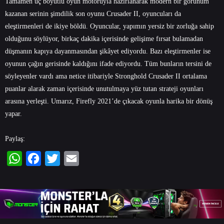
Tamamen üç boyutlu oyun motoruyla hazırlanarak modern bir görünüm
kazanan serinin şimdilik son oyunu Crusader II, oyuncuları da
eleştirmenleri de ikiye böldü. Oyuncular, yapımın yersiz bir zorluğa sahip
olduğunu söylüyor, birkaç dakika içerisinde gelişime fırsat bulamadan
düşmanın kapıya dayanmasından şikâyet ediyordu. Bazı eleştirmenler ise
oyunun çağın gerisinde kaldığını ifade ediyordu. Tüm bunların tersini de
söyleyenler vardı ama netice itibariyle Stronghold Crusader II ortalama
puanlar alarak zaman içerisinde unutulmaya yüz tutan strateji oyunları
arasına yerleşti. Umarız, Firefly 2021’de çıkacak oyunla harika bir dönüş
yapar.
Paylaş:
WhatsApp
Facebook
Twitter
Email